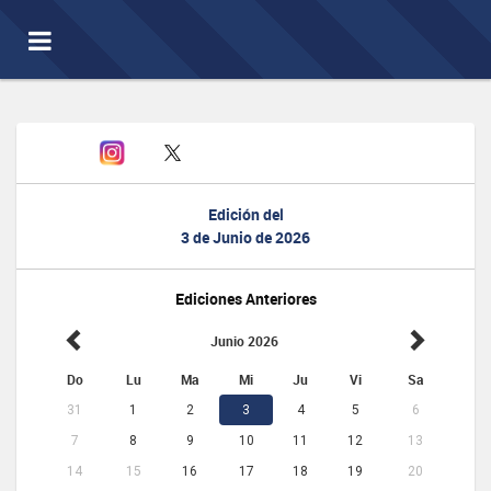
Toggle
navigation
Edición del
3 de Junio de 2026
Ediciones Anteriores
Junio 2026
Do
Lu
Ma
Mi
Ju
Vi
Sa
31
1
2
3
4
5
6
7
8
9
10
11
12
13
14
15
16
17
18
19
20