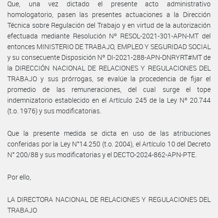
Que, una vez dictado el presente acto administrativo
homologatorio, pasen las presentes actuaciones a la Dirección
Técnica sobre Regulación del Trabajo y en virtud de la autorización
efectuada mediante Resolución Nº RESOL-2021-301-APN-MT del
entonces MINISTERIO DE TRABAJO, EMPLEO Y SEGURIDAD SOCIAL
y su consecuente Disposición Nº DI-2021-288-APN-DNRYRT#MT de
la DIRECCIÓN NACIONAL DE RELACIONES Y REGULACIONES DEL
TRABAJO y sus prórrogas, se evalúe la procedencia de fijar el
promedio de las remuneraciones, del cual surge el tope
indemnizatorio establecido en el Artículo 245 de la Ley Nº 20.744
(t.o. 1976) y sus modificatorias.
Que la presente medida se dicta en uso de las atribuciones
conferidas por la Ley N°14.250 (t.o. 2004), el Artículo 10 del Decreto
N° 200/88 y sus modificatorias y el DECTO-2024-862-APN-PTE.
Por ello,
LA DIRECTORA NACIONAL DE RELACIONES Y REGULACIONES DEL
TRABAJO