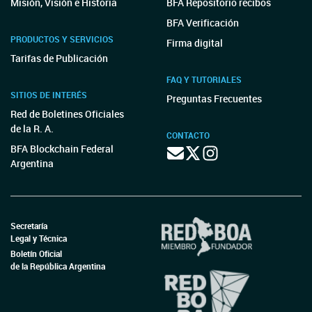
Misión, Visión e Historia
BFA Repositorio recibos
BFA Verificación
PRODUCTOS Y SERVICIOS
Firma digital
Tarifas de Publicación
FAQ Y TUTORIALES
SITIOS DE INTERÉS
Preguntas Frecuentes
Red de Boletines Oficiales
de la R. A.
CONTACTO
BFA Blockchain Federal
Argentina
Secretaría
Legal y Técnica
Boletín Oficial
de la República Argentina