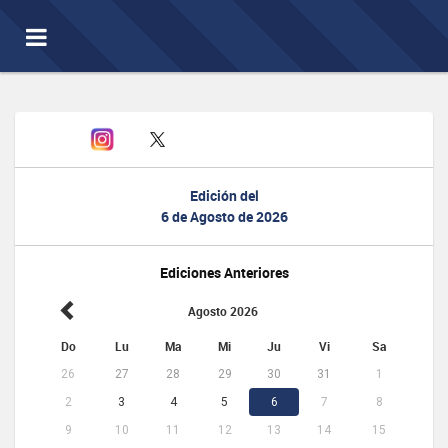
Toggle
navigation
Edición del
6 de Agosto de 2026
Ediciones Anteriores
Agosto 2026
Do
Lu
Ma
Mi
Ju
Vi
Sa
26
27
28
29
30
31
1
2
3
4
5
6
7
8
9
10
11
12
13
14
15