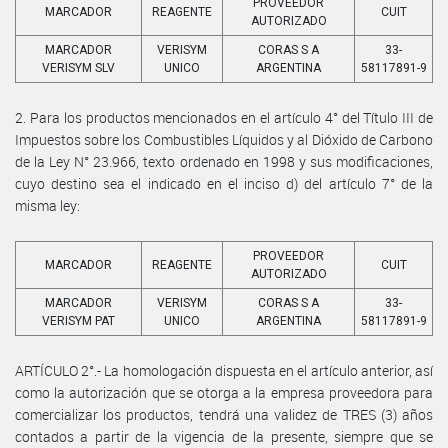
PROVEEDOR
MARCADOR
REAGENTE
CUIT
AUTORIZADO
MARCADOR
VERISYM
CORAS S A
33-
VERISYM SLV
UNICO
ARGENTINA
58117891-9
2. Para los productos mencionados en el artículo 4° del Título III de
Impuestos sobre los Combustibles Líquidos y al Dióxido de Carbono
de la Ley N° 23.966, texto ordenado en 1998 y sus modificaciones,
cuyo destino sea el indicado en el inciso d) del artículo 7° de la
misma ley:
PROVEEDOR
MARCADOR
REAGENTE
CUIT
AUTORIZADO
MARCADOR
VERISYM
CORAS S A
33-
VERISYM PAT
UNICO
ARGENTINA
58117891-9
ARTÍCULO 2°.- La homologación dispuesta en el artículo anterior, así
como la autorización que se otorga a la empresa proveedora para
comercializar los productos, tendrá una validez de TRES (3) años
contados a partir de la vigencia de la presente, siempre que se