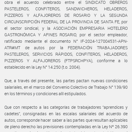
obra el acuerdo celebrado entre el SINDICATO OBREROS
PASTELEROS, CONFITEROS, SANDWICHEROS, HELADEROS,
PIZZEROS Y ALFAJOREROS DE ROSARIO Y LA SEGUNDA
CIRCUNSCRIPCIÓN FEDERAL DE LA PROVINCIA DE SANTA FE, por
el sector sindical, y la ASOCIACIÓN EMPRESARIA HOTELERO
GASTRONÓMICA Y AFINES ROSARIO, por el sector empleador,
ratificado mediante el documento N° IF-2024-127004531-APN-
ATR#MT de autos por la FEDERACIÓN TRABAJADORES
PASTELEROS, SERVICIOS RÁPIDOS, CONFITEROS, HELADEROS,
PIZZEROS Y ALFAJOREROS (FTPSRCHPYA), conforme a lo
establecido en la Ley N° 14.250 (t.o. 2004).
Que, a través del presente, las partes pactan nuevas condiciones
salariales, en el marco del Convenio Colectivo de Trabajo N° 139/90
en los términos y condiciones allí estipulados.
Que con respecto a las categorías de trabajadores “aprendices y
cadetes”, consignadas en las escalas salariales del acuerdo de
autos, corresponde hacer saber a las partes que resultan aplicables
de pleno derecho las previsiones contempladas en la Ley Nº 26.390