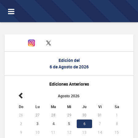
Toggle
navigation
Edición del
6 de Agosto de 2026
Ediciones Anteriores
Agosto 2026
Do
Lu
Ma
Mi
Ju
Vi
Sa
26
27
28
29
30
31
1
2
3
4
5
6
7
8
9
10
11
12
13
14
15