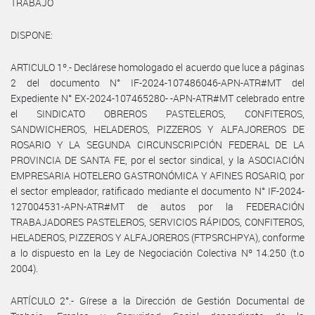
TRABAJO
DISPONE:
ARTICULO 1º.- Declárese homologado el acuerdo que luce a páginas
2 del documento N° IF-2024-107486046-APN-ATR#MT del
Expediente N° EX-2024-107465280- -APN-ATR#MT celebrado entre
el SINDICATO OBREROS PASTELEROS, CONFITEROS,
SANDWICHEROS, HELADEROS, PIZZEROS Y ALFAJOREROS DE
ROSARIO Y LA SEGUNDA CIRCUNSCRIPCIÓN FEDERAL DE LA
PROVINCIA DE SANTA FE, por el sector sindical, y la ASOCIACIÓN
EMPRESARIA HOTELERO GASTRONÓMICA Y AFINES ROSARIO, por
el sector empleador, ratificado mediante el documento N° IF-2024-
127004531-APN-ATR#MT de autos por la FEDERACIÓN
TRABAJADORES PASTELEROS, SERVICIOS RÁPIDOS, CONFITEROS,
HELADEROS, PIZZEROS Y ALFAJOREROS (FTPSRCHPYA), conforme
a lo dispuesto en la Ley de Negociación Colectiva Nº 14.250 (t.o
2004).
ARTÍCULO 2°.- Gírese a la Dirección de Gestión Documental de