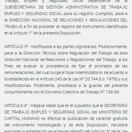
Trabajo, Empleo y Seguridad Social dependiente de la
SUBSECRETARÍA DE GESTIÓN ADMINISTRATIVA DE TRABAJO,
EMPLEO Y SEGURIDAD SOCIAL para su registro. Cumplido, pase a
la DIRECCIÓN NACIONAL DE RELACIONES Y REGULACIONES DEL
TRABAJO a fin de proceder al registro del instrumento identificado
en el Artículo 1° de la presente Disposición.
ARTÍCULO 3º.- Notifíquese a las partes signatarias. Posteriormente,
pase a la Dirección Técnica sobre Regulación del Trabajo de esta
Dirección Nacional de Relaciones y Regulaciones del Trabajo, a los
fines de evaluar la procedencia de fijar el promedio de las
remuneraciones, del cual surge el tope indemnizatorio, de acuerdo a
lo establecido en el Artículo 245 de la Ley Nº 20.744 (t.o. 1976) y sus
modificatorias. Finalmente, procédase a la guarda del presente
conjuntamente con el Convenio Colectivo de Trabajo N° 139/90.
ARTÍCULO 4°.- Hágase saber que en el supuesto que la SECRETARÍA
DE TRABAJO, EMPLEO Y SEGURIDAD SOCIAL del MINISTERIO DE
CAPITAL HUMANO no efectúe la publicación de carácter gratuita
del instrumento homologado y de esta Disposición, resultará
aplicable lo establecido en el tercer párrafo del Artículo 5° de la Ley