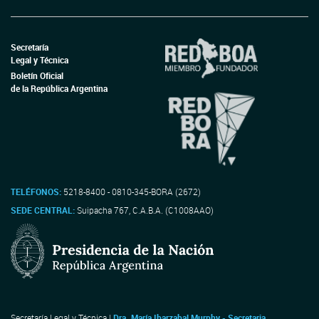
Secretaría
Legal y Técnica
Boletín Oficial
de la República Argentina
TELÉFONOS:
5218-8400 - 0810-345-BORA (2672)
SEDE CENTRAL:
Suipacha 767, C.A.B.A. (C1008AAO)
Secretaría Legal y Técnica |
Dra. María Ibarzabal Murphy - Secretaria