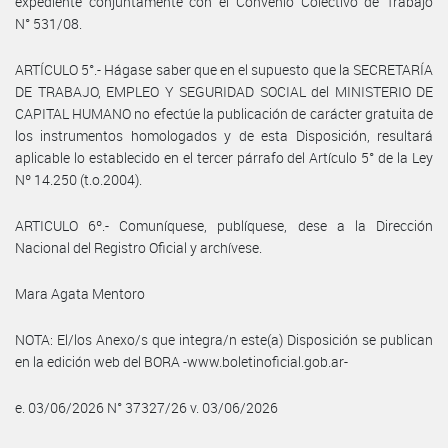
expediente conjuntamente con el Convenio Colectivo de Trabajo
N° 531/08.
ARTÍCULO 5°.- Hágase saber que en el supuesto que la SECRETARÍA
DE TRABAJO, EMPLEO Y SEGURIDAD SOCIAL del MINISTERIO DE
CAPITAL HUMANO no efectúe la publicación de carácter gratuita de
los instrumentos homologados y de esta Disposición, resultará
aplicable lo establecido en el tercer párrafo del Artículo 5° de la Ley
Nº 14.250 (t.o.2004).
ARTICULO 6º.- Comuníquese, publíquese, dese a la Dirección
Nacional del Registro Oficial y archívese.
Mara Agata Mentoro
NOTA: El/los Anexo/s que integra/n este(a) Disposición se publican
en la edición web del BORA -www.boletinoficial.gob.ar-
e. 03/06/2026 N° 37327/26 v. 03/06/2026