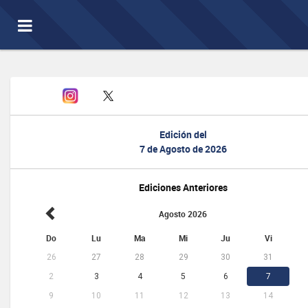
Toggle
navigation
Edición del
7 de Agosto de 2026
Ediciones Anteriores
Agosto 2026
Do
Lu
Ma
Mi
Ju
Vi
26
27
28
29
30
31
2
3
4
5
6
7
9
10
11
12
13
14