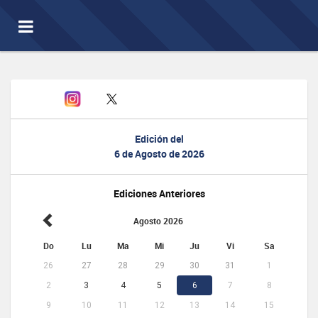
Toggle
navigation
Edición del
6 de Agosto de 2026
Ediciones Anteriores
Agosto 2026
Do
Lu
Ma
Mi
Ju
Vi
Sa
26
27
28
29
30
31
1
2
3
4
5
6
7
8
9
10
11
12
13
14
15