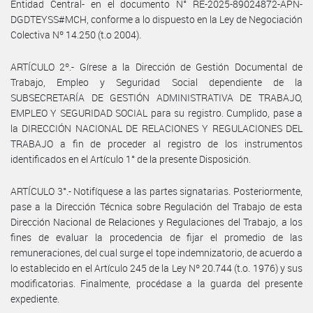
Entidad Central- en el documento N° RE-2025-89024872-APN-
DGDTEYSS#MCH, conforme a lo dispuesto en la Ley de Negociación
Colectiva Nº 14.250 (t.o 2004).
ARTÍCULO 2º.- Gírese a la Dirección de Gestión Documental de
Trabajo, Empleo y Seguridad Social dependiente de la
SUBSECRETARÍA DE GESTIÓN ADMINISTRATIVA DE TRABAJO,
EMPLEO Y SEGURIDAD SOCIAL para su registro. Cumplido, pase a
la DIRECCIÓN NACIONAL DE RELACIONES Y REGULACIONES DEL
TRABAJO a fin de proceder al registro de los instrumentos
identificados en el Artículo 1° de la presente Disposición.
ARTÍCULO 3°.- Notifíquese a las partes signatarias. Posteriormente,
pase a la Dirección Técnica sobre Regulación del Trabajo de esta
Dirección Nacional de Relaciones y Regulaciones del Trabajo, a los
fines de evaluar la procedencia de fijar el promedio de las
remuneraciones, del cual surge el tope indemnizatorio, de acuerdo a
lo establecido en el Artículo 245 de la Ley Nº 20.744 (t.o. 1976) y sus
modificatorias. Finalmente, procédase a la guarda del presente
expediente.