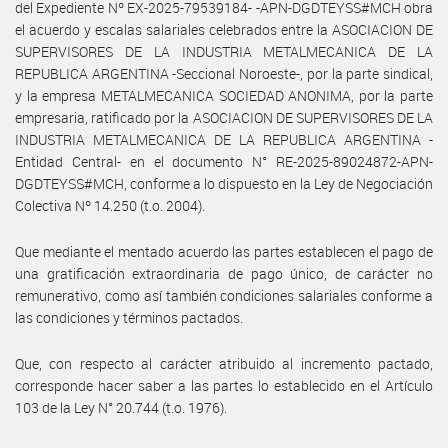
del Expediente Nº EX-2025-79539184- -APN-DGDTEYSS#MCH obra
el acuerdo y escalas salariales celebrados entre la ASOCIACION DE
SUPERVISORES DE LA INDUSTRIA METALMECANICA DE LA
REPUBLICA ARGENTINA -Seccional Noroeste-, por la parte sindical,
y la empresa METALMECANICA SOCIEDAD ANONIMA, por la parte
empresaria, ratificado por la ASOCIACION DE SUPERVISORES DE LA
INDUSTRIA METALMECANICA DE LA REPUBLICA ARGENTINA -
Entidad Central- en el documento N° RE-2025-89024872-APN-
DGDTEYSS#MCH, conforme a lo dispuesto en la Ley de Negociación
Colectiva Nº 14.250 (t.o. 2004).
Que mediante el mentado acuerdo las partes establecen el pago de
una gratificación extraordinaria de pago único, de carácter no
remunerativo, como así también condiciones salariales conforme a
las condiciones y términos pactados.
Que, con respecto al carácter atribuido al incremento pactado,
corresponde hacer saber a las partes lo establecido en el Artículo
103 de la Ley N° 20.744 (t.o. 1976).