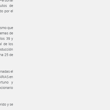
 Personal
tutos de
o por el
mismo que
stemas de
ulos 39 y
al de los
roducción
cha 25 de
gnadas el
ARIAS en
rtuno y
ncionario
rido y se