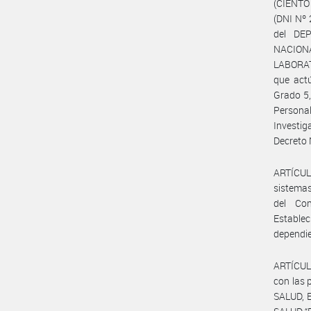
(CIENTO 
(DNI Nº
del DE
NACION
LABORAT
que actú
Grado 5,
Personal
Investi
Decreto 
ARTÍCULO
sistemas 
del Con
Establec
dependie
ARTÍCULO
con las 
SALUD, 