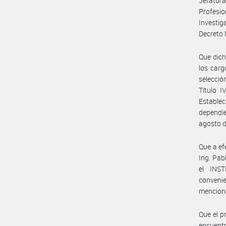
Jefatura
Profesi
Investi
Decreto 
Que dich
los carg
selecció
Título I
Establec
dependie
agosto d
Que a ef
Ing. Pa
el INS
convenie
mencion
Que el p
encuentr