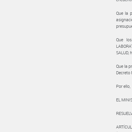
Que la p
asignaci
presupue
Que lo
LABORAT
SALUD, h
Que la p
Decreto 
Por ello,
EL MINI
RESUELV
ARTÍCUL