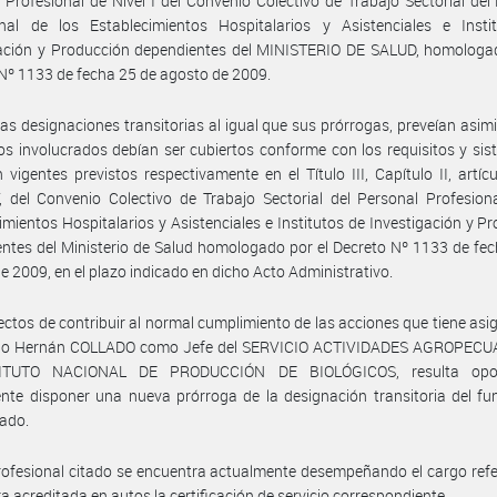
 Profesional de Nivel I del Convenio Colectivo de Trabajo Sectorial del
onal de los Establecimientos Hospitalarios y Asistenciales e Insti
gación y Producción dependientes del MINISTERIO DE SALUD, homologad
Nº 1133 de fecha 25 de agosto de 2009.
as designaciones transitorias al igual que sus prórrogas, preveían asi
os involucrados debían ser cubiertos conforme con los requisitos y si
n vigentes previstos respectivamente en el Título III, Capítulo II, artíc
V, del Convenio Colectivo de Trabajo Sectorial del Personal Profesion
imientos Hospitalarios y Asistenciales e Institutos de Investigación y P
ntes del Ministerio de Salud homologado por el Decreto Nº 1133 de fe
e 2009, en el plazo indicado en dicho Acto Administrativo.
ectos de contribuir al normal cumplimiento de las acciones que tiene asi
blo Hernán COLLADO como Jefe del SERVICIO ACTIVIDADES AGROPECU
TITUTO NACIONAL DE PRODUCCIÓN DE BIOLÓGICOS, resulta opo
nte disponer una nueva prórroga de la designación transitoria del fu
ado.
rofesional citado se encuentra actualmente desempeñando el cargo refe
a acreditada en autos la certificación de servicio correspondiente.