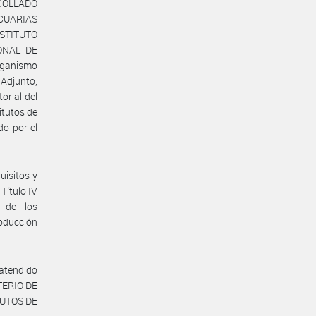
n COLLADO
ECUARIAS
STITUTO
ONAL DE
rganismo
 Adjunto,
orial del
itutos de
o por el
uisitos y
 Título IV
l de los
roducción
 atendido
STERIO DE
TUTOS DE