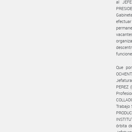
al JEFE
PRESIDEN
Gabinet
efectuar
permane
vacante
organiza
descentr
funcione
Que por
OCHENTA 
Jefatur
PEREZ (D
Profesi
COLLADO
Trabajo 
PRODUC
INSTITU
órbita d