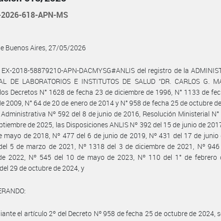
-2026-618-APN-MS
de Buenos Aires, 27/05/2026
l EX-2018-58879210-APN-DACMYSG#ANLIS del registro de la ADMINI
AL DE LABORATORIOS E INSTITUTOS DE SALUD “DR. CARLOS G. M
 los Decretos N° 1628 de fecha 23 de diciembre de 1996, N° 1133 de fe
e 2009, N° 64 de 20 de enero de 2014 y N° 958 de fecha 25 de octubre de
 Administrativa Nº 592 del 8 de junio de 2016, Resolución Ministerial N°
ptiembre de 2025, las Disposiciones ANLIS Nº 392 del 15 de junio de 201
e mayo de 2018, Nº 477 del 6 de junio de 2019, Nº 431 del 17 de junio
del 5 de marzo de 2021, Nº 1318 del 3 de diciembre de 2021, Nº 946 
de 2022, Nº 545 del 10 de mayo de 2023, Nº 110 del 1° de febrero 
del 29 de octubre de 2024, y
ERANDO:
ante el artículo 2º del Decreto Nº 958 de fecha 25 de octubre de 2024, s