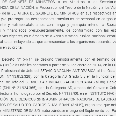
 DE GABINETE DE MINISTROS, a los Ministros, a los Secretari
CIA DE LA NACIÓN, al Procurador del Tesoro de la Nación y a los Vic
e de la JEFATURA DE GABINETE DE MINISTROS, en sus respectivos ám
 y/o prorrogar las designaciones transitorias de personal en cargos 
nte y extraescalafonarios con rango y jerarquía inferior a Subsec
s y financiados presupuestariamente, de conformidad con las est
tivas vigentes, en el ámbito de la Administración Pública Nacional, centr
alizada, incluyendo las que correspondan a los organismos descentrali
n en su órbita.
 Decreto Nº 64/14 se designó transitoriamente por el término d
(180) días hábiles contados a partir del 20 de enero del 2014, en la F
a Profesional de Jefe del SERVICIO VACUNA ANTIRRÁBICA al Lic. Osc
NI Nº 13.852.329), con la Categoría AD, Grado 5 y en la Función de 
onal de Jefe del SERVICIO ACTIVIDADES AGROPECUARIAS al Ing. Pabl
 (DNI Nº 21.924.365), con la Categoría AD, ambos del Convenio Cole
Sectorial homologado por el Decreto Nº 1133/09, en el INSTITUTO NAC
CIÓN DE BIOLÓGICOS de la ADMINISTRACIÓN NACIONAL DE LABORAT
TOS DE SALUD “DR. CARLOS G. MALBRÁN” (ANLIS), organismo que act
el MINISTERIO DE SALUD, autorizándose el pago del Suplemento por Fu