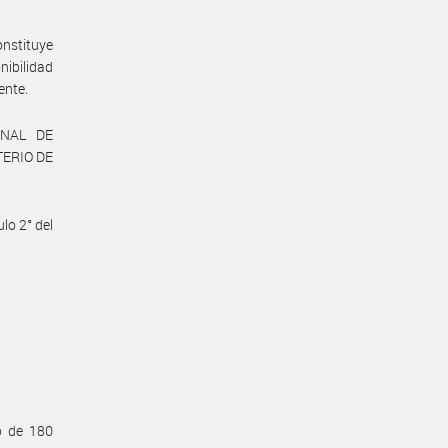
onstituye
nibilidad
ente.
ONAL DE
TERIO DE
lo 2° del
o de 180