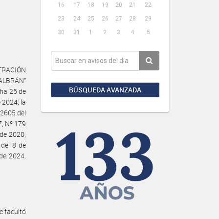
16
17
18
19
20
21
22
23
24
25
26
27
28
29
30
31
1
2
3
4
5
STRACIÓN
ALBRÁN”
BÚSQUEDA AVANZADA
cha 25 de
 2024; la
 2605 del
7, Nº 179
 de 2020,
del 8 de
de 2024,
e facultó