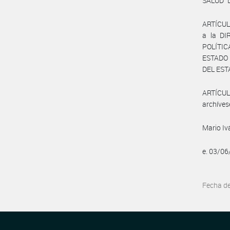
SALUD “
ARTÍCUL
a la D
POLÍTIC
ESTADO 
DEL ESTA
ARTÍCULO
archíves
Mario I
e. 03/0
Fecha d