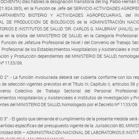
OCHENTA) días hábiles la designación transitoria del Ing. Pablo Herná
 21.924.365), en la Función de Jefe del SERVICIO ACTIVIDADES AGROP
PARTAMENTO BIOTERIO Y ACTIVIDADES AGROPECUARIAS, del IN
AL DE PRODUCCIÓN DE BIOLÓGICOS de la ADMINISTRACIÓN NACI
ORIOS E INSTITUTOS DE SALUD “DR. CARLOS G. MALBRÁN” (ANLIS), o
a en la órbita del MINISTERIO DE SALUD, en la Categoría Profesional
 Función de Jefatura Profesional de Nivel I del Convenio de Trabajo Sect
 Profesional de los Establecimientos Hospitalarios y Asistenciales e Inst
gación y Producción dependientes del MINISTERIO DE SALUD, homologad
Nº 1133/09.
 2°. - La función involucrada deberá ser cubierta conforme con los req
de selección vigentes previstos en el Título III, Capítulo II, artículos 39 y
venio Colectivo de Trabajo Sectorial del Personal Profesiona
imientos Hospitalarios y Asistenciales e Institutos de Investigación y P
ntes del MINISTERIO DE SALUD, homologado por el Decreto Nº 1133/09.
 3°. - El gasto que demande el cumplimiento de la presente medida será
partidas específicas del presupuesto vigente de la Jurisdicción 80, MINI
Entidad 906 – ADMINISTRACIÓN NACIONAL DE LABORATORIOS E INSTI