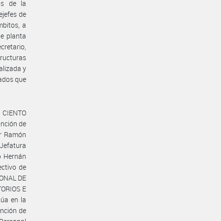
os de la
ejefes de
bitos, a
de planta
retario,
ructuras
alizada y
zados que
e CIENTO
unción de
ar Ramón
Jefatura
o Hernán
ctivo de
IONAL DE
ORIOS E
úa en la
nción de