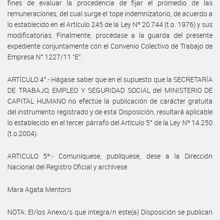
fines de evaluar la procedencia de fijar el promedio de las
remuneraciones, del cual surge el tope indemnizatorio, de acuerdo a
lo establecido en el Artículo 245 de la Ley Nº 20.744 (t.o. 1976) y sus
modificatorias. Finalmente, procédase a la guarda del presente
expediente conjuntamente con el Convenio Colectivo de Trabajo de
Empresa N° 1227/11 “E”.
ARTÍCULO 4°.- Hágase saber que en el supuesto que la SECRETARÍA
DE TRABAJO, EMPLEO Y SEGURIDAD SOCIAL del MINISTERIO DE
CAPITAL HUMANO no efectúe la publicación de carácter gratuita
del instrumento registrado y de esta Disposición, resultará aplicable
lo establecido en el tercer párrafo del Artículo 5° de la Ley Nº 14.250
(t.o.2004).
ARTICULO 5º.- Comuníquese, publíquese, dese a la Dirección
Nacional del Registro Oficial y archívese.
Mara Agata Mentoro
NOTA: El/los Anexo/s que integra/n este(a) Disposición se publican