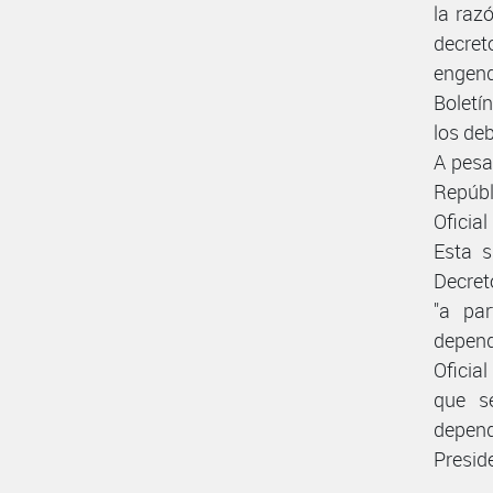
la raz
decret
engend
Boletí
los deb
A pesar
Repúbl
Oficia
Esta s
Decret
"a pa
dependi
Oficia
que s
depen
Preside