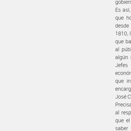
gobier
Es así
que ho
desde 
1810, 
que ba
al púb
algún 
Jefes
económ
que in
encarg
José Ca
Precis
al res
que el
saber