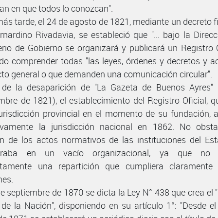
san en que todos lo conozcan".
ás tarde, el 24 de agosto de 1821, mediante un decreto 
rnardino Rivadavia, se estableció que "... bajo la Direcc
erio de Gobierno se organizará y publicará un Registro Of
do comprender todas "las leyes, órdenes y decretos y a
cto general o que demanden una comunicación circular".
 de la desaparición de "La Gazeta de Buenos Ayres" 
mbre de 1821), el establecimiento del Registro Oficial, q
jurisdicción provincial en el momento de su fundación, 
tivamente la jurisdicción nacional en 1862. No obsta
ón de los actos normativos de las instituciones del Es
traba en un vacío organizacional, ya que no e
etamente una repartición que cumpliera claramente 
nes.
de septiembre de 1870 se dicta la Ley N° 438 que crea el "
l de la Nación", disponiendo en su artículo 1°: "Desde el 