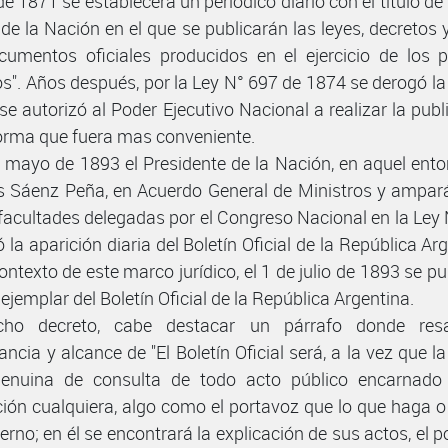
e 1871 se establecerá un periódico diario con el título de
l de la Nación en el que se publicarán las leyes, decretos 
cumentos oficiales producidos en el ejercicio de los 
os". Años después, por la Ley N° 697 de 1874 se derogó la
 se autorizó al Poder Ejecutivo Nacional a realizar la publ
forma que fuera mas conveniente.
e mayo de 1893 el Presidente de la Nación, en aquel ento
is Sáenz Peña, en Acuerdo General de Ministros y ampa
 facultades delegadas por el Congreso Nacional en la Ley 
 la aparición diaria del Boletín Oficial de la República Ar
ontexto de este marco jurídico, el 1 de julio de 1893 se pu
ejemplar del Boletín Oficial de la República Argentina.
cho decreto, cabe destacar un párrafo donde resa
ncia y alcance de "El Boletín Oficial será, a la vez que l
enuina de consulta de todo acto público encarnado
ción cualquiera, algo como el portavoz que lo que haga o
erno; en él se encontrará la explicación de sus actos, el 