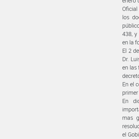
enero d
Oficia
los do
públic
438, y
en la 
El 2 d
Dr. Lu
en las
decretó
En el c
primer 
En di
importa
mas g
resolu
el Gobi