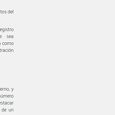
ctos del
egistro
ue sea
va como
tración
erno, y
 número
estacar
o de un