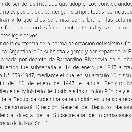
ón de ser de las medidas que adopte. Los considerando
o no es posible que contengan siempre todos los motivos
ran y lo que ellos se omita se hallará en las colum
n Oficial, así como los fundamentos de las leyes se encuen
ates legislativos".
 de la existencia de la norma de creación del Boletín Ofici
ica Argentina, aún subsistía vigente y por separado, el R
l creado por decreto de Bernardino Rivadavia en el añ
ituación fue subsanada el 14 de enero de 1947 a tra
o N° 659/1947, mediante el cual en su artículo 10 dispu
rtir del 10 de enero de 1947, el actual Registro Na
ente del Ministerio de Justicia e Instrucción Pública y el
l de la República Argentina se refundirán en una sola repa
e denominará Dirección General del Registro Naciona
dencia directa de la Subsecretaría de Informaciones
ncia de la Nación... ".