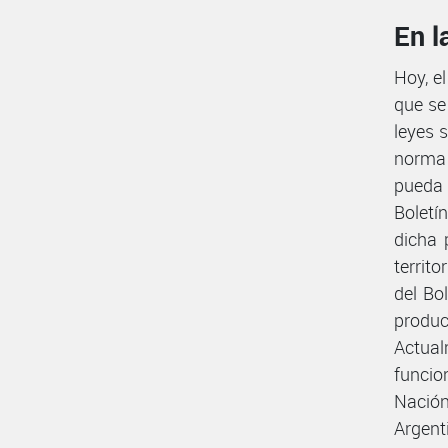
En l
Hoy, el
que se
leyes 
norma 
pueda 
Boletín
dicha 
territ
del Bo
produ
Actual
funcio
Nación
Argent