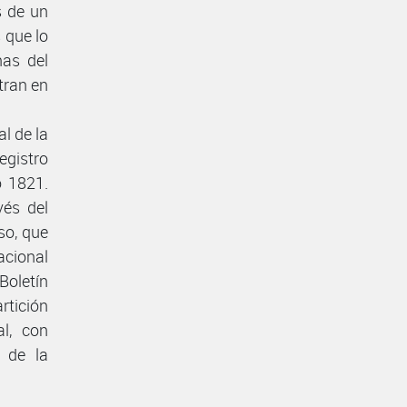
s de un
 que lo
nas del
tran en
al de la
egistro
o 1821.
vés del
so, que
cional
 Boletín
rtición
l, con
 de la