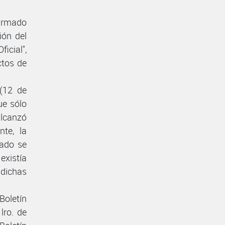
firmado
ión del
icial",
ctos de
(12 de
ue sólo
alcanzó
nte, la
tado se
xistía
dichas
Boletín
lro. de