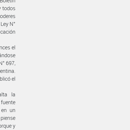
 Boletín
y todos
poderes
 Ley N°
icación
nces el
rándose
N° 697,
gentina.
blicó el
lta la
a fuente
 en un
 piense
porque y