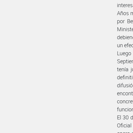
intere
Años m
por Be
Minist
debien
un efe
Luego
Septie
tenía 
defini
difusi
encon
concr
funcio
El 30 
Oficia