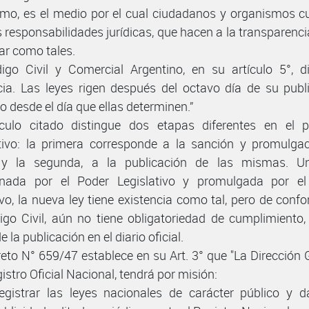
mo, es el medio por el cual ciudadanos y organismos 
s responsabilidades jurídicas, que hacen a la transparenci
ar como tales.
igo Civil y Comercial Argentino, en su artículo 5°, d
cia. Las leyes rigen después del octavo día de su publ
, o desde el día que ellas determinen.”
ículo citado distingue dos etapas diferentes en el 
ativo: la primera corresponde a la sanción y promulga
, y la segunda, a la publicación de las mismas. U
onada por el Poder Legislativo y promulgada por el
ivo, la nueva ley tiene existencia como tal, pero de conf
igo Civil, aún no tiene obligatoriedad de cumplimiento,
de la publicación en el diario oficial.
reto N° 659/47 establece en su Art. 3° que "La Dirección 
istro Oficial Nacional, tendrá por misión:
egistrar las leyes nacionales de carácter público y d