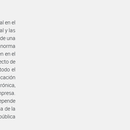
al en el
l y las
 de una
a norma
n en el
fecto de
todo el
icación
rónica,
presa.
depende
a de la
pública