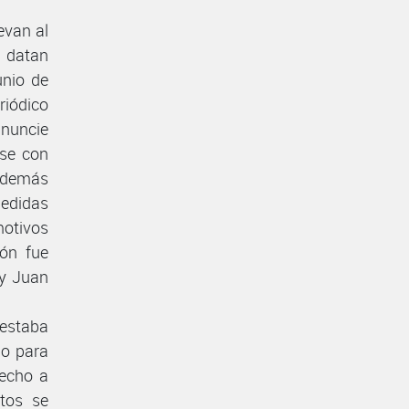
evan al
, datan
unio de
riódico
anuncie
rse con
s demás
edidas
motivos
ión fue
 y Juan
festaba
io para
recho a
tos se