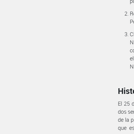
p
R
P
C
N
c
e
N
Hist
El 25 
dos se
de la 
que es