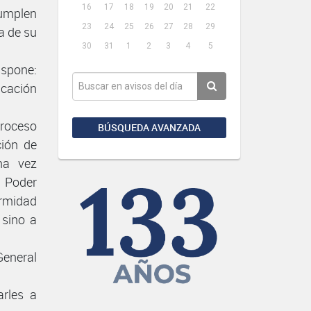
16
17
18
19
20
21
22
cumplen
23
24
25
26
27
28
29
a de su
30
31
1
2
3
4
5
ispone:
icación
proceso
BÚSQUEDA AVANZADA
ción de
na vez
 Poder
ormidad
 sino a
General
arles a