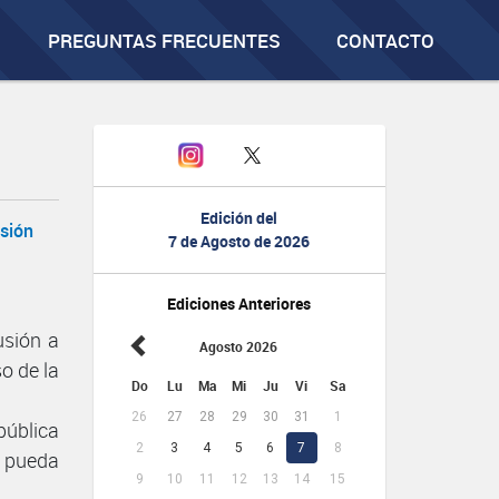
PREGUNTAS FRECUENTES
CONTACTO
Edición del
isión
7 de Agosto de 2026
Ediciones Anteriores
usión a
Agosto 2026
o de la
Do
Lu
Ma
Mi
Ju
Vi
Sa
26
27
28
29
30
31
1
pública
2
3
4
5
6
7
8
a pueda
9
10
11
12
13
14
15