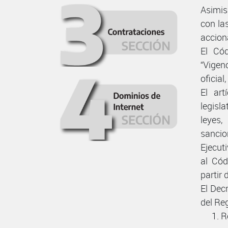
Asimis
con la
accion
El Cód
“Vigen
oficial
El art
legisl
leyes
sanci
Ejecut
al Cód
partir 
El Dec
del Reg
R