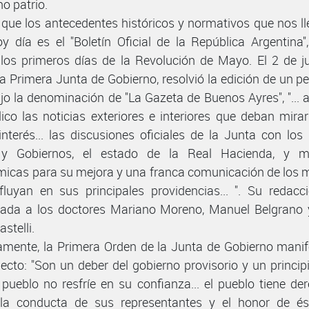
no patrio.
, que los antecedentes históricos y normativos que nos ll
y día es el "Boletín Oficial de la República Argentina"
los primeros días de la Revolución de Mayo. El 2 de j
la Primera Junta de Gobierno, resolvió la edición de un pe
jo la denominación de "La Gazeta de Buenos Ayres", "... 
lico las noticias exteriores e interiores que deban mira
interés... las discusiones oficiales de la Junta con lo
 y Gobiernos, el estado de la Real Hacienda, y m
icas para su mejora y una franca comunicación de los 
fluyan en sus principales providencias... ". Su redacc
ada a los doctores Mariano Moreno, Manuel Belgrano
stelli.
amente, la Primera Orden de la Junta de Gobierno mani
pecto: "Son un deber del gobierno provisorio y un princip
 pueblo no resfríe en su confianza... el pueblo tiene de
 la conducta de sus representantes y el honor de és