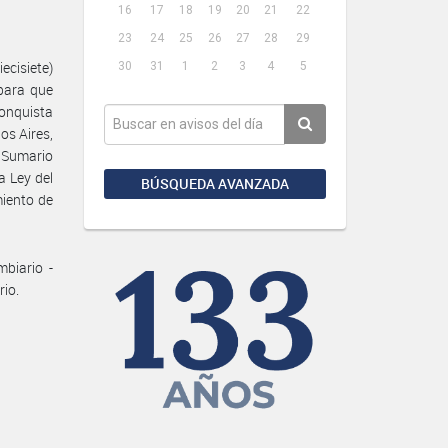
16
17
18
19
20
21
22
23
24
25
26
27
28
29
ecisiete)
30
31
1
2
3
4
5
para que
conquista
os Aires,
 Sumario
a Ley del
BÚSQUEDA AVANZADA
miento de
biario -
rio.