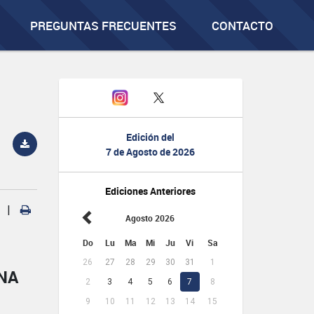
PREGUNTAS FRECUENTES
CONTACTO
Edición del
7 de Agosto de 2026
Ediciones Anteriores
|
Agosto 2026
Do
Lu
Ma
Mi
Ju
Vi
Sa
26
27
28
29
30
31
1
NA
2
3
4
5
6
7
8
9
10
11
12
13
14
15