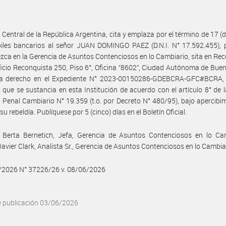
 Central de la República Argentina, cita y emplaza por el término de 17 (di
biles bancarios al señor JUAN DOMINGO PAEZ (D.N.I. N° 17.592.455), 
ca en la Gerencia de Asuntos Contenciosos en lo Cambiario, sita en Re
ficio Reconquista 250, Piso 6°, Oficina “8602”, Ciudad Autónoma de Buen
 a derecho en el Expediente N° 2023-00150286-GDEBCRA-GFC#BCRA,
 que se sustancia en esta Institución de acuerdo con el artículo 8° de l
Penal Cambiario N° 19.359 (t.o. por Decreto N° 480/95), bajo apercibi
su rebeldía. Publíquese por 5 (cinco) días en el Boletín Oficial.
 Berta Bernetich, Jefa, Gerencia de Asuntos Contenciosos en lo Cam
avier Clark, Analista Sr., Gerencia de Asuntos Contenciosos en lo Cambia
6/2026 N° 37226/26 v. 08/06/2026
e publicación 03/06/2026