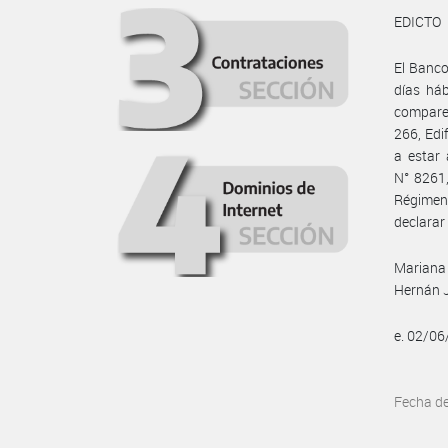
EDICTO
El Banco
días há
comparez
266, Edi
a estar
N° 8261,
Régimen 
declarar 
Mariana
Hernán J
e. 02/0
Fecha d