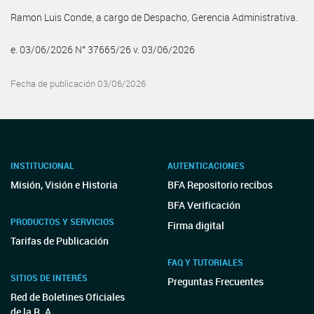
Ramon Luis Conde, a cargo de Despacho, Gerencia Administrativa.
e. 03/06/2026 N° 37665/26 v. 03/06/2026
Fecha de publicación 03/06/2026
INSTITUCIONAL
AUTENTICACIONES
Misión, Visión e Historia
BFA Repositorio recibos
BFA Verificación
PRODUCTOS Y SERVICIOS
Firma digital
Tarifas de Publicación
FAQ Y TUTORIALES
SITIOS DE INTERÉS
Preguntas Frecuentes
Red de Boletines Oficiales
de la R. A.