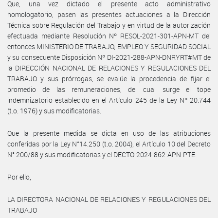
Que, una vez dictado el presente acto administrativo
homologatorio, pasen las presentes actuaciones a la Dirección
Técnica sobre Regulación del Trabajo y en virtud de la autorización
efectuada mediante Resolución Nº RESOL-2021-301-APN-MT del
entonces MINISTERIO DE TRABAJO, EMPLEO Y SEGURIDAD SOCIAL
y su consecuente Disposición Nº DI-2021-288-APN-DNRYRT#MT de
la DIRECCIÓN NACIONAL DE RELACIONES Y REGULACIONES DEL
TRABAJO y sus prórrogas, se evalúe la procedencia de fijar el
promedio de las remuneraciones, del cual surge el tope
indemnizatorio establecido en el Artículo 245 de la Ley Nº 20.744
(t.o. 1976) y sus modificatorias.
Que la presente medida se dicta en uso de las atribuciones
conferidas por la Ley N°14.250 (t.o. 2004), el Artículo 10 del Decreto
N° 200/88 y sus modificatorias y el DECTO-2024-862-APN-PTE.
Por ello,
LA DIRECTORA NACIONAL DE RELACIONES Y REGULACIONES DEL
TRABAJO