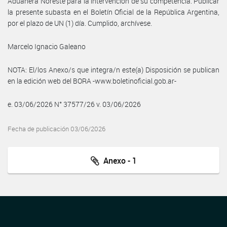
Aduanera Noreste para la intervención de su competencia. Publicar
la presente subasta en el Boletín Oficial de la República Argentina,
por el plazo de UN (1) día. Cumplido, archívese.
Marcelo Ignacio Galeano
NOTA: El/los Anexo/s que integra/n este(a) Disposición se publican
en la edición web del BORA -www.boletinoficial.gob.ar-
e. 03/06/2026 N° 37577/26 v. 03/06/2026
Fecha de publicación 03/06/2026
Anexo - 1