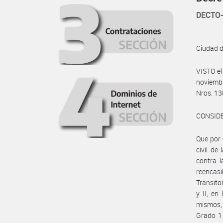
DECTO-
Ciudad 
VISTO e
noviembr
Nros. 13
CONSID
Que por 
civil d
contra 
reencasi
Transit
y II, en
mismos, 
Grado 1 