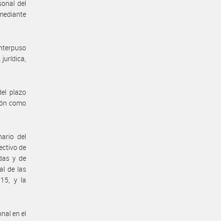
onal del
 mediante
interpuso
jurídica,
el plazo
ción como
ario del
ectivo de
adas y de
al de las
15, y la
nal en el