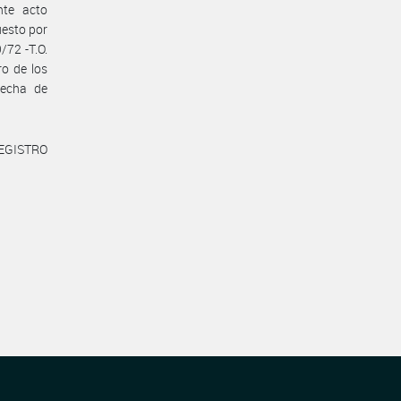
nte acto
uesto por
/72 -T.O.
ro de los
fecha de
REGISTRO