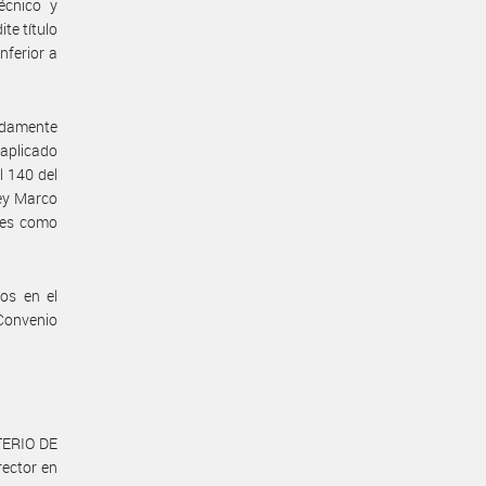
écnico y
te título
nferior a
bidamente
aplicado
l 140 del
Ley Marco
les como
os en el
 Convenio
.
TERIO DE
ector en