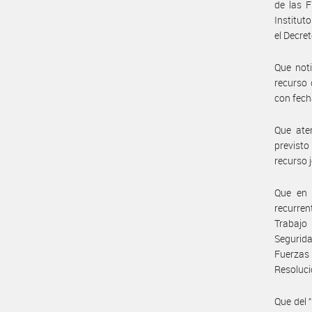
de las 
Institut
el Decre
Que noti
recurso 
con fech
Que ate
previsto
recurso 
Que en 
recurren
Trabajo 
Segurida
Fuerzas
Resoluc
Que del 