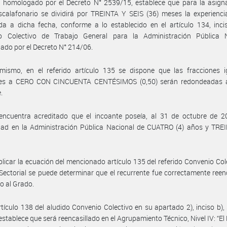
, homologado por el Decreto N° 2539/15, establece que para la asign
calafonario se dividirá por TREINTA Y SEIS (36) meses la experienci
da a dicha fecha, conforme a lo establecido en el artículo 134, inci
o Colectivo de Trabajo General para la Administración Pública N
do por el Decreto N° 214/06.
imismo, en el referido artículo 135 se dispone que las fracciones i
res a CERO CON CINCUENTA CENTÉSIMOS (0,50) serán redondeadas a
.
encuentra acreditado que el incoante poseía, al 31 de octubre de 2
dad en la Administración Pública Nacional de CUATRO (4) años y TREI
plicar la ecuación del mencionado artículo 135 del referido Convenio Col
Sectorial se puede determinar que el recurrente fue correctamente reen
o al Grado.
rtículo 138 del aludido Convenio Colectivo en su apartado 2), inciso b)
establece que será reencasillado en el Agrupamiento Técnico, Nivel IV: “El