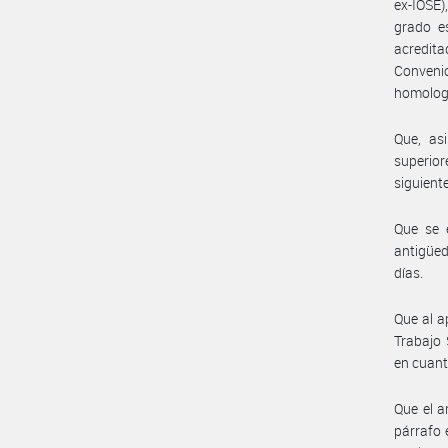
ex-IOSE)
grado es
acredita
Conveni
homologa
Que, as
superio
siguiente
Que se 
antigüe
días.
Que al a
Trabajo 
en cuant
Que el a
párrafo 