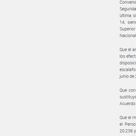
Convenio
Segurida
última s
14, sien
Superior
Nacional
Que el a
los efec
disposic
escalafo
junio de
Que con 
sustituy
Acuerdo
Que el m
el Perso
20.239 y