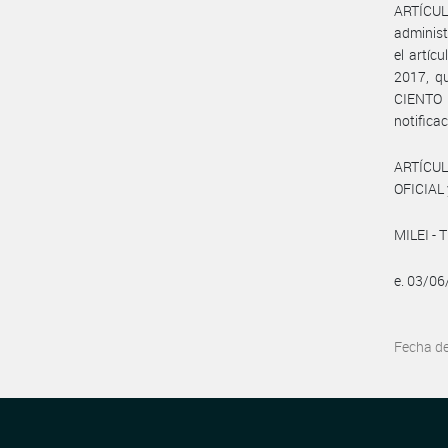
ARTÍCUL
administ
el artíc
2017, qu
CIENTO 
notifica
ARTÍCUL
OFICIAL 
MILEI - 
e. 03/0
Fecha d