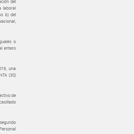
ación del
a laboral
so b) del
acional,
guales o
l entero
016, una
NTA (30)
ectivo de
casillado
, segundo
 Personal