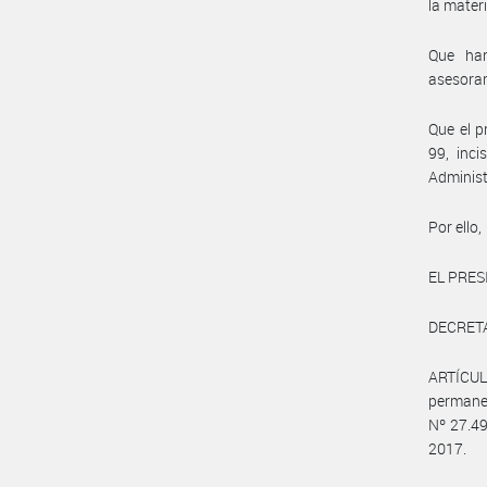
la materi
Que han
asesora
Que el p
99, inc
Administ
Por ello,
EL PRES
DECRET
ARTÍCULO
perman
Nº 27.49
2017.