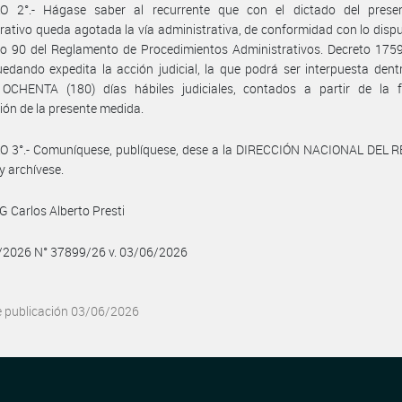
O 2°.- Hágase saber al recurrente que con el dictado del prese
rativo queda agotada la vía administrativa, de conformidad con lo disp
ulo 90 del Reglamento de Procedimientos Administrativos. Decreto 1759
edando expedita la acción judicial, la que podrá ser interpuesta dent
OCHENTA (180) días hábiles judiciales, contados a partir de la 
ción de la presente medida.
O 3°.- Comuníquese, publíquese, dese a la DIRECCIÓN NACIONAL DEL 
y archívese.
TG Carlos Alberto Presti
6/2026 N° 37899/26 v. 03/06/2026
e publicación 03/06/2026