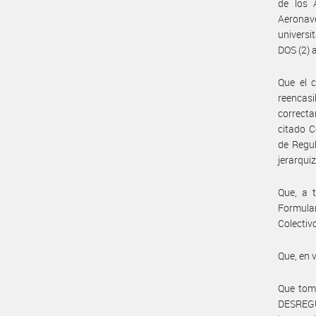
de los 
Aeronave
universi
DOS (2) 
Que el c
reencas
correcta
citado C
de Regu
jerarquiz
Que, a 
Formular
Colectiv
Que, en 
Que tom
DESREGU