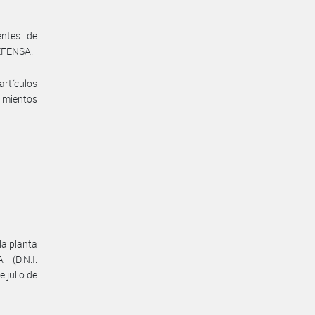
entes de
EFENSA.
artículos
imientos
la planta
(D.N.I.
 julio de