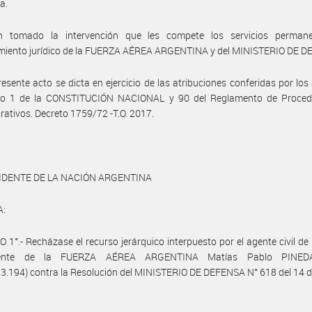
a.
 tomado la intervención que les compete los servicios perman
miento jurídico de la FUERZA AÉREA ARGENTINA y del MINISTERIO DE D
resente acto se dicta en ejercicio de las atribuciones conferidas por los 
iso 1 de la CONSTITUCIÓN NACIONAL y 90 del Reglamento de Proced
rativos. Decreto 1759/72 -T.O. 2017.
IDENTE DE LA NACIÓN ARGENTINA
A:
 1°.- Recházase el recurso jerárquico interpuesto por el agente civil de 
ente de la FUERZA AÉREA ARGENTINA Matías Pablo PINEDA 
3.194) contra la Resolución del MINISTERIO DE DEFENSA N° 618 del 14 de