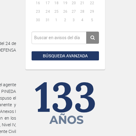
16
17
18
19
20
21
22
23
24
25
26
27
28
29
30
31
1
2
3
4
5
el 24 de
 DEFENSA
BÚSQUEDA AVANZADA
el agente
o PINEDA
spuso el
manente y
Anexos I
n en los
Nivel IV,
nte Civil