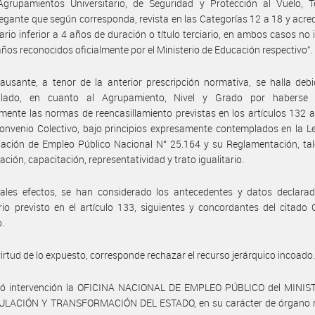
Agrupamientos Universitario, de Seguridad y Protección al Vuelo, T
gante que según corresponda, revista en las Categorías 12 a 18 y acredi
tario inferior a 4 años de duración o título terciario, en ambos casos no i
años reconocidos oficialmente por el Ministerio de Educación respectivo”.
ausante, a tenor de la anterior prescripción normativa, se halla de
illado, en cuanto al Agrupamiento, Nivel y Grado por haberse 
mente las normas de reencasillamiento previstas en los artículos 132 a
onvenio Colectivo, bajo principios expresamente contemplados en la 
lación de Empleo Público Nacional N° 25.164 y su Reglamentación, ta
ación, capacitación, representatividad y trato igualitario.
tales efectos, se han considerado los antecedentes y datos declarad
io previsto en el artículo 133, siguientes y concordantes del citado
o.
virtud de lo expuesto, corresponde rechazar el recurso jerárquico incoado
ó intervención la OFICINA NACIONAL DE EMPLEO PÚBLICO del MINIS
LACIÓN Y TRANSFORMACIÓN DEL ESTADO, en su carácter de órgano r