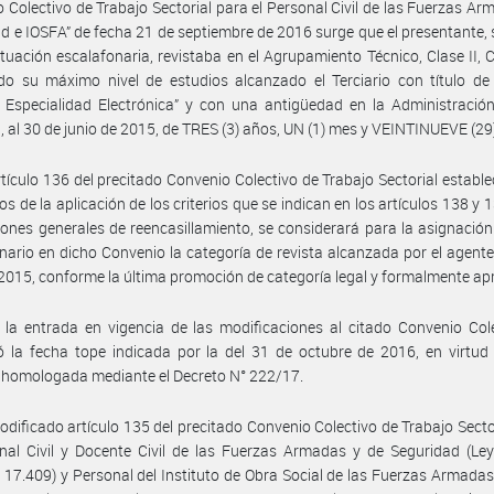
 Colectivo de Trabajo Sectorial para el Personal Civil de las Fuerzas Ar
d e IOSFA” de fecha 21 de septiembre de 2016 surge que el presentante,
ituación escalafonaria, revistaba en el Agrupamiento Técnico, Clase II, 
do su máximo nivel de estudios alcanzado el Terciario con título de
 Especialidad Electrónica” y con una antigüedad en la Administració
, al 30 de junio de 2015, de TRES (3) años, UN (1) mes y VEINTINUEVE (29)
rtículo 136 del precitado Convenio Colectivo de Trabajo Sectorial estable
tos de la aplicación de los criterios que se indican en los artículos 138 y 
iones generales de reencasillamiento, se considerará para la asignación 
nario en dicho Convenio la categoría de revista alcanzada por el agente
 2015, conforme la última promoción de categoría legal y formalmente a
la entrada en vigencia de las modificaciones al citado Convenio Col
ó la fecha tope indicada por la del 31 de octubre de 2016, en virtud
 homologada mediante el Decreto N° 222/17.
odificado artículo 135 del precitado Convenio Colectivo de Trabajo Secto
nal Civil y Docente Civil de las Fuerzas Armadas y de Seguridad (Le
 17.409) y Personal del Instituto de Obra Social de las Fuerzas Armadas