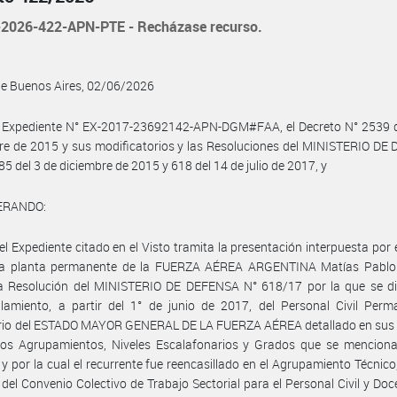
2026-422-APN-PTE - Recházase recurso.
de Buenos Aires, 02/06/2026
l Expediente N° EX-2017-23692142-APN-DGM#FAA, el Decreto N° 2539 d
e de 2015 y sus modificatorios y las Resoluciones del MINISTERIO DE
85 del 3 de diciembre de 2015 y 618 del 14 de julio de 2017, y
ERANDO:
el Expediente citado en el Visto tramita la presentación interpuesta por 
e la planta permanente de la FUERZA AÉREA ARGENTINA Matías Pabl
la Resolución del MINISTERIO DE DEFENSA N° 618/17 por la que se di
llamiento, a partir del 1° de junio de 2017, del Personal Civil Per
orio del ESTADO MAYOR GENERAL DE LA FUERZA AÉREA detallado en sus 
 los Agrupamientos, Niveles Escalafonarios y Grados que se menciona
y por la cual el recurrente fue reencasillado en el Agrupamiento Técnico, 
del Convenio Colectivo de Trabajo Sectorial para el Personal Civil y Doce