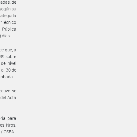
madas, de
 según su
Categoría
 “Técnico
n Pública
 días.
ce que, a
139 sobre
del nivel
 al 30 de
probada.
ectivo se
 del Acta
rial para
yes Nros.
 (IOSFA -