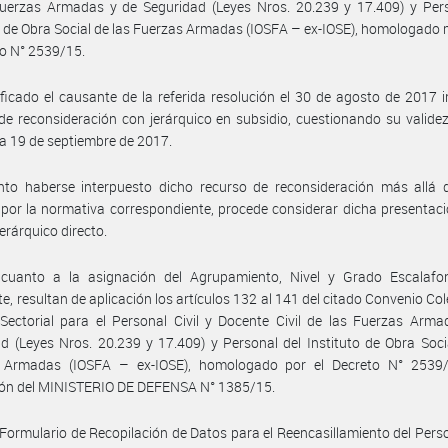
Fuerzas Armadas y de Seguridad (Leyes Nros. 20.239 y 17.409) y Pers
o de Obra Social de las Fuerzas Armadas (IOSFA – ex-IOSE), homologado
to N° 2539/15.
ficado el causante de la referida resolución el 30 de agosto de 2017 
de reconsideración con jerárquico en subsidio, cuestionando su validez 
a 19 de septiembre de 2017.
nto haberse interpuesto dicho recurso de reconsideración más allá d
 por la normativa correspondiente, procede considerar dicha presenta
jerárquico directo.
cuanto a la asignación del Agrupamiento, Nivel y Grado Escalafon
te, resultan de aplicación los artículos 132 al 141 del citado Convenio Col
Sectorial para el Personal Civil y Docente Civil de las Fuerzas Arm
d (Leyes Nros. 20.239 y 17.409) y Personal del Instituto de Obra Soci
 Armadas (IOSFA – ex-IOSE), homologado por el Decreto N° 2539/
ión del MINISTERIO DE DEFENSA N° 1385/15.
“Formulario de Recopilación de Datos para el Reencasillamiento del Perso