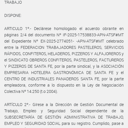
TRABAJO
DISPONE:
ARTICULO 1º.- Declárese homologado el acuerdo obrante en
páginas 2/4 del documento Nº IF-2025-17538833-APN-ATSF#MT
del Expediente Nº EX-2025-2774051- -APN-ATSF#MT celebrado
entre la FEDERACION TRABAJADORES PASTELEROS, SERVICIOS
RÁPIDOS, CONFITEROS, HELADEROS, PIZZEROS Y ALFAJOREROS y
el SINDICATO OBREROS CONFITEROS, PASTELEROS, FACTUREROS
Y PIZZEROS DE SANTA FE, por la parte sindical, y la ASOCIACIÓN
EMPRESARIA HOTELERA GASTRONÓMICA DE SANTA FE y el
CENTRO DE INDUSTRIALES PANADEROS SANTA FE, por la parte
empleadora, conforme a lo dispuesto en la Ley de Negociación
Colectiva Nº 14.250 (t.o 2004).
ARTÍCULO 2º.- Gírese a la Dirección de Gestión Documental de
Trabajo, Empleo y Seguridad Social dependiente de la
SUBSECRETARÍA DE GESTIÓN ADMINISTRATIVA DE TRABAJO,
EMPLEO Y SEGURIDAD SOCIAL para su registro. Cumplido, pase a