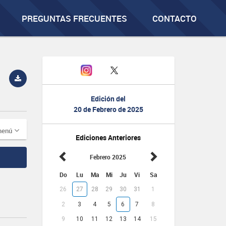
PREGUNTAS FRECUENTES
CONTACTO
Edición del
20 de Febrero de 2025
menú
Ediciones Anteriores
Febrero 2025
Do
Lu
Ma
Mi
Ju
Vi
Sa
26
27
28
29
30
31
1
2
3
4
5
6
7
8
9
10
11
12
13
14
15