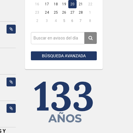
16
17
18
19
20
21
22
23
24
25
26
27
28
1
2
3
4
5
6
7
8
BÚSQUEDA AVANZADA
S Y