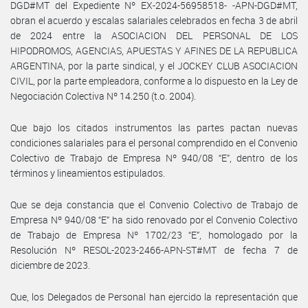
DGD#MT del Expediente Nº EX-2024-56958518- -APN-DGD#MT,
obran el acuerdo y escalas salariales celebrados en fecha 3 de abril
de 2024 entre la ASOCIACION DEL PERSONAL DE LOS
HIPODROMOS, AGENCIAS, APUESTAS Y AFINES DE LA REPUBLICA
ARGENTINA, por la parte sindical, y el JOCKEY CLUB ASOCIACION
CIVIL, por la parte empleadora, conforme a lo dispuesto en la Ley de
Negociación Colectiva Nº 14.250 (t.o. 2004).
Que bajo los citados instrumentos las partes pactan nuevas
condiciones salariales para el personal comprendido en el Convenio
Colectivo de Trabajo de Empresa Nº 940/08 “E”, dentro de los
términos y lineamientos estipulados.
Que se deja constancia que el Convenio Colectivo de Trabajo de
Empresa Nº 940/08 “E” ha sido renovado por el Convenio Colectivo
de Trabajo de Empresa Nº 1702/23 “E”, homologado por la
Resolución Nº RESOL-2023-2466-APN-ST#MT de fecha 7 de
diciembre de 2023.
Que, los Delegados de Personal han ejercido la representación que