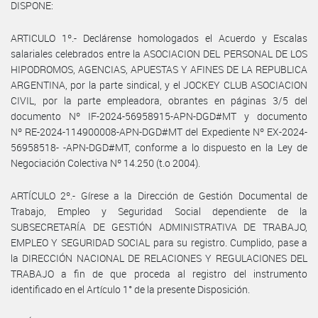
DISPONE:
ARTICULO 1º.- Declárense homologados el Acuerdo y Escalas
salariales celebrados entre la ASOCIACION DEL PERSONAL DE LOS
HIPODROMOS, AGENCIAS, APUESTAS Y AFINES DE LA REPUBLICA
ARGENTINA, por la parte sindical, y el JOCKEY CLUB ASOCIACION
CIVIL, por la parte empleadora, obrantes en páginas 3/5 del
documento Nº IF-2024-56958915-APN-DGD#MT y documento
Nº RE-2024-114900008-APN-DGD#MT del Expediente Nº EX-2024-
56958518- -APN-DGD#MT, conforme a lo dispuesto en la Ley de
Negociación Colectiva Nº 14.250 (t.o 2004).
ARTÍCULO 2º.- Gírese a la Dirección de Gestión Documental de
Trabajo, Empleo y Seguridad Social dependiente de la
SUBSECRETARÍA DE GESTIÓN ADMINISTRATIVA DE TRABAJO,
EMPLEO Y SEGURIDAD SOCIAL para su registro. Cumplido, pase a
la DIRECCIÓN NACIONAL DE RELACIONES Y REGULACIONES DEL
TRABAJO a fin de que proceda al registro del instrumento
identificado en el Artículo 1° de la presente Disposición.