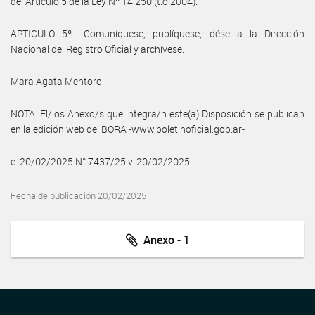
del Artículo 5 de la Ley Nº 14.250 (t.o.2004).
ARTICULO 5º.- Comuníquese, publíquese, dése a la Dirección
Nacional del Registro Oficial y archívese.
Mara Agata Mentoro
NOTA: El/los Anexo/s que integra/n este(a) Disposición se publican
en la edición web del BORA -www.boletinoficial.gob.ar-
e. 20/02/2025 N° 7437/25 v. 20/02/2025
Fecha de publicación 20/02/2025
Anexo - 1