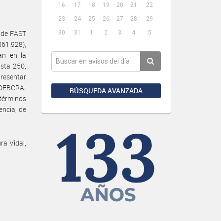
16
17
18
19
20
21
22
23
24
25
26
27
28
29
l de FAST
30
31
1
2
3
4
5
061.928),
an en la
sta 250,
presentar
GDEBCRA-
BÚSQUEDA AVANZADA
 términos
encia, de
ra Vidal,