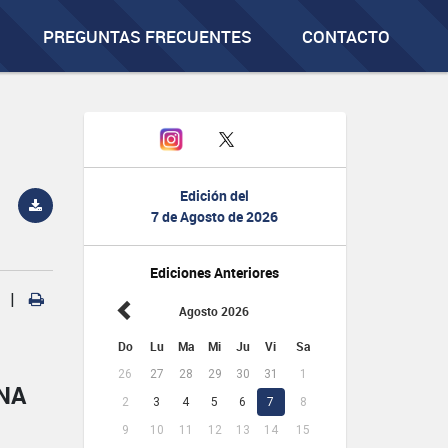
PREGUNTAS FRECUENTES
CONTACTO
Edición del
7 de Agosto de 2026
Ediciones Anteriores
|
Agosto 2026
Do
Lu
Ma
Mi
Ju
Vi
Sa
26
27
28
29
30
31
1
NA
2
3
4
5
6
7
8
9
10
11
12
13
14
15