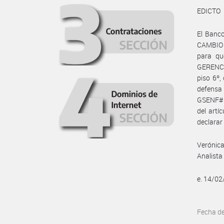
EDICTO
El Banco
CAMBIO S
para qu
GERENCI
piso 6º,
defensa
GSENF#BC
del artí
declarar 
Verónica
Analista
e. 14/0
Fecha d