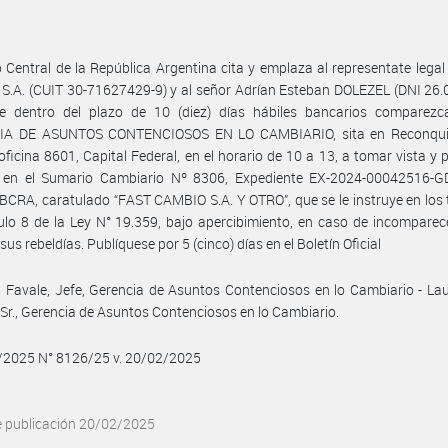
 Central de la República Argentina cita y emplaza al representate lega
.A. (CUIT 30-71627429-9) y al señor Adrían Esteban DOLEZEL (DNI 26.
e dentro del plazo de 10 (diez) días hábiles bancarios comparezc
A DE ASUNTOS CONTENCIOSOS EN LO CAMBIARIO, sita en Reconqui
 oficina 8601, Capital Federal, en el horario de 10 a 13, a tomar vista y 
 en el Sumario Cambiario Nº 8306, Expediente EX-2024-00042516-
RA, caratulado “FAST CAMBIO S.A. Y OTRO”, que se le instruye en los
culo 8 de la Ley N° 19.359, bajo apercibimiento, en caso de incomparec
sus rebeldías. Publíquese por 5 (cinco) días en el Boletín Oficial
 Favale, Jefe, Gerencia de Asuntos Contenciosos en lo Cambiario - Lau
 Sr., Gerencia de Asuntos Contenciosos en lo Cambiario.
2/2025 N° 8126/25 v. 20/02/2025
e publicación 20/02/2025