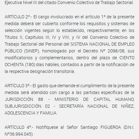
Ejecutiva Nivel III del citado Convenio Colectivo de Trabajo Sectorial.
ARTÍCULO 2º.- El cargo involucrado en el artículo 1º de la presente
medida deberá ser cubierto conforme los requisitos y sistemas de
selección vigentes según lo establecido, respectivamente, en los
Títulos II, Capítulos III, IV y VIII, y IV del Convenio Colectivo de
Trabajo Sectorial del Personal del SISTEMA NACIONAL DE EMPLEO
PÚBLICO (SINEP), homologado por el Decreto Nº 2098/08, sus
modificatorios y complementarios, dentro del plazo de CIENTO
OCHENTA (180) días hábiles, contados a partir de la notificación de
la respectiva designación transitoria.
ARTÍCULO 3º.- El gasto que demande el cumplimiento de la presente
medida será atendido con cargo a las partidas específicas de la
JURISDICCIÓN 88 - MINISTERIO DE CAPITAL HUMANO,
SUBJURISDICCIÓN 02 - SECRETARÍA NACIONAL DE NIÑEZ,
ADOLESCENCIA Y FAMILIA.
ARTÍCULO 4º.- Notifíquese al Señor Santiago FIGUEROA (D.N.I.
Nº36.994.045).