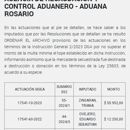
CONTROL ADUANERO - ADUANA
ROSARIO
En las actuaciones que al pie se detallan, se hace saber a los
imputados que por las Resoluciones que se detallan se ha resulto
ORDENAR EL ARCHIVO provisorio de las actuaciones en los
términos de la Instrucción General 2/2023 DGA por no superar el
monto de la multa mínima el tope establecido en dicha instrucción,
informando asimismo que la mercadería secuestrada fue destinada
a destrucción o donación en los términos de la Ley 25603, de
acuerdo a su especie.
SUMARIO
ACTUACIÓN SIGEA
IMPUTADO
MONTO
052
55-
ZINGARAN,
17541-10-2023
$ 55.952,00
2024/1
TRIANA
OVEJERO,
44-
17541-60-2022
EDUARDO
$ 12.250,00
2024/5
SEBASTIAN