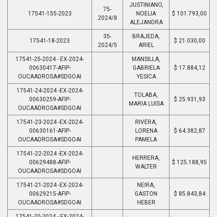
JUSTINIANO,
75-
17541-155-2023
NOELIA
$ 101.793,00
2024/8
ALEJANDRA
35-
BRAJEDA,
17541-18-2023
$ 21.030,00
2024/5
ARIEL
17541-25-2024 - EX-2024-
MANSILLA,
00630417-AFIP-
GABRIELA
$ 17.884,12
OUCAADROSA#SDGOAI
YESICA
17541-24-2024 -EX-2024-
TOLABA,
00630259-AFIP-
$ 25.931,93
MARIA LUISA
OUCAADROSA#SDGOAI
17541-23-2024 -EX-2024-
RIVERA,
00630161-AFIP-
LORENA
$ 64.382,87
OUCAADROSA#SDGOAI
PAMELA
17541-22-2024 -EX-2024-
HERRERA,
00629488-AFIP-
$ 125.188,95
WALTER
OUCAADROSA#SDGOAI
17541-21-2024 -EX-2024-
NEIRA,
00629215-AFIP-
GASTON
$ 85.843,84
OUCAADROSA#SDGOAI
HEBER
17541-20-2024 - EX-2024-