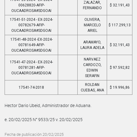
ZALAZAR,
00628820-AFIP-
$ 32.191,43
FERNANDO
OUCAADROSA#SDGOAI
17541-51-2024 - EX-2024-
OLIVERA,
00782679-AFIP-
MARCELO
$ 117.299,13
OUCAADROSA#SDGOAI
ARIEL
17541-48-2024 -EX-2024-
ARAMAYO,
00781649-AFIP-
$ 32.191,43
LAURA ADELA
OUCAADROSA#SDGOAI
NARVAEZ
17541-47-2024 - EX-2024-
CARDOZO,
00781281-AFIP-
$ 97.592,82
EDWIN
OUCAADROSA#SDGOAI
SERAFIN
ROLDAN
17541-74-2018
$ 19.996,86
CUEBAS, ANA
Hector Dario Ubeid, Administrador de Aduana.
e. 20/02/2025 N° 9533/25 v. 20/02/2025
Fecha de publicación 20/02/2025