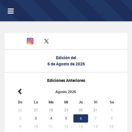
Toggle
navigation
Edición del
6 de Agosto de 2026
Ediciones Anteriores
Agosto 2026
Do
Lu
Ma
Mi
Ju
Vi
Sa
26
27
28
29
30
31
1
2
3
4
5
6
7
8
9
10
11
12
13
14
15