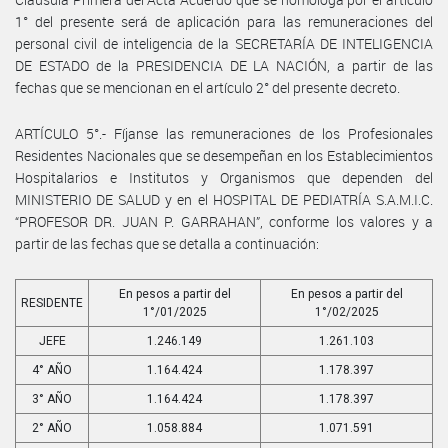
1° del presente será de aplicación para las remuneraciones del
personal civil de inteligencia de la SECRETARÍA DE INTELIGENCIA
DE ESTADO de la PRESIDENCIA DE LA NACIÓN, a partir de las
fechas que se mencionan en el artículo 2° del presente decreto.
ARTÍCULO 5°.- Fíjanse las remuneraciones de los Profesionales
Residentes Nacionales que se desempeñan en los Establecimientos
Hospitalarios e Institutos y Organismos que dependen del
MINISTERIO DE SALUD y en el HOSPITAL DE PEDIATRÍA S.A.M.I.C.
“PROFESOR DR. JUAN P. GARRAHAN”, conforme los valores y a
partir de las fechas que se detalla a continuación:
En pesos a partir del
En pesos a partir del
RESIDENTE
1°/01/2025
1°/02/2025
JEFE
1.246.149
1.261.103
4° AÑO
1.164.424
1.178.397
3° AÑO
1.164.424
1.178.397
2° AÑO
1.058.884
1.071.591