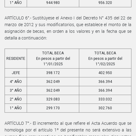
1° AÑO
944.980
956.320
ARTÍCULO 6°.- Sustitúyese el Anexo I del Decreto N° 435 del 22 de
marzo de 2012 y sus modificatorios, que establece el monto de la
asignación de becas, en orden a los valores y en la fecha que se
detalla a continuación:
TOTAL BECA
TOTAL BECA
RESIDENTE
En pesos a partir del
En pesos a partir del
1°/01/2025
1°/02/2025
JEFE
398.172
402.950
4° AÑO
362.049
366.394
3° AÑO
362.049
366.394
2° AÑO
329.083
333.032
1° AÑO
299.170
302.760
ARTÍCULO 7°.- El incremento al que refiere el Acta Acuerdo que se
homologa por el artículo 1º del presente no será extensivo a las