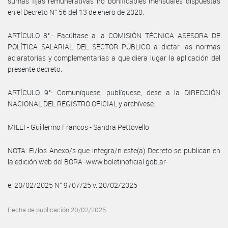
sumas fijas remunerativas no bonificables mensuales dispuestas
en el Decreto N° 56 del 13 de enero de 2020.
ARTÍCULO 8°.- Facúltase a la COMISIÓN TÉCNICA ASESORA DE
POLÍTICA SALARIAL DEL SECTOR PÚBLICO a dictar las normas
aclaratorias y complementarias a que diera lugar la aplicación del
presente decreto.
ARTÍCULO 9°- Comuníquese, publíquese, dese a la DIRECCIÓN
NACIONAL DEL REGISTRO OFICIAL y archívese.
MILEI - Guillermo Francos - Sandra Pettovello
NOTA: El/los Anexo/s que integra/n este(a) Decreto se publican en
la edición web del BORA -www.boletinoficial.gob.ar-
e. 20/02/2025 N° 9707/25 v. 20/02/2025
Fecha de publicación 20/02/2025