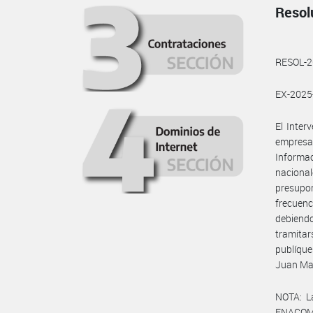
Resol
RESOL-
EX-202
El Inte
empresa
Informa
nacional
presupo
frecuenc
debiendo
tramitar
publíque
Juan Mar
NOTA: L
ENACOM: