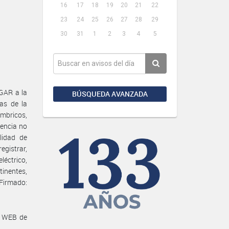
16
17
18
19
20
21
22
23
24
25
26
27
28
29
30
31
1
2
3
4
5
GAR a la
BÚSQUEDA AVANZADA
as de la
mbricos,
cencia no
lidad de
egistrar,
léctrico,
tinentes,
Firmado:
a WEB de