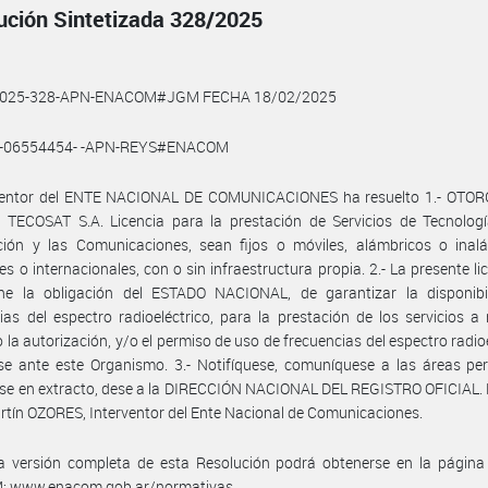
ución Sintetizada 328/2025
2025-328-APN-ENACOM#JGM FECHA 18/02/2025
5-06554454- -APN-REYS#ENACOM
rventor del ENTE NACIONAL DE COMUNICACIONES ha resuelto 1.- OTOR
 TECOSAT S.A. Licencia para la prestación de Servicios de Tecnologí
ción y las Comunicaciones, sean fijos o móviles, alámbricos o inalá
es o internacionales, con o sin infraestructura propia. 2.- La presente li
ne la obligación del ESTADO NACIONAL, de garantizar la disponibi
ias del espectro radioeléctrico, para la prestación de los servicios a r
 la autorización, y/o el permiso de uso de frecuencias del espectro radioe
se ante este Organismo. 3.- Notifíquese, comuníquese a las áreas per
se en extracto, dese a la DIRECCIÓN NACIONAL DEL REGISTRO OFICIAL. 
tín OZORES, Interventor del Ente Nacional de Comunicaciones.
a versión completa de esta Resolución podrá obtenerse en la págin
 www.enacom.gob.ar/normativas