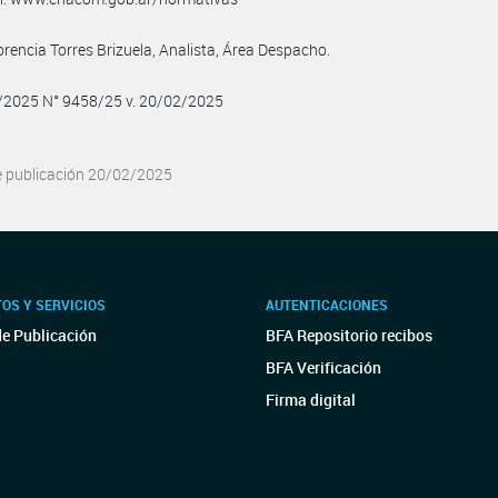
orencia Torres Brizuela, Analista, Área Despacho.
2/2025 N° 9458/25 v. 20/02/2025
e publicación 20/02/2025
OS Y SERVICIOS
AUTENTICACIONES
de Publicación
BFA Repositorio recibos
BFA Verificación
Firma digital