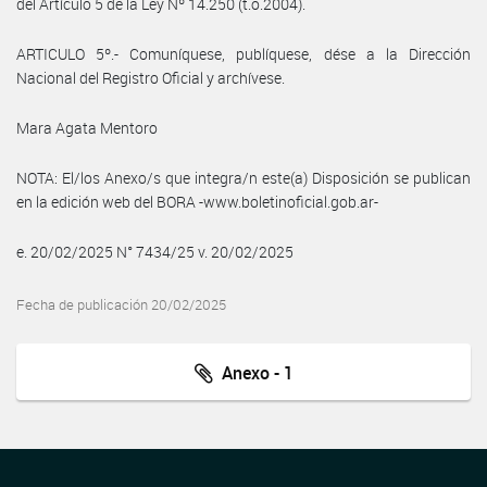
del Artículo 5 de la Ley Nº 14.250 (t.o.2004).
ARTICULO 5º.- Comuníquese, publíquese, dése a la Dirección
Nacional del Registro Oficial y archívese.
Mara Agata Mentoro
NOTA: El/los Anexo/s que integra/n este(a) Disposición se publican
en la edición web del BORA -www.boletinoficial.gob.ar-
e. 20/02/2025 N° 7434/25 v. 20/02/2025
Fecha de publicación 20/02/2025
Anexo - 1