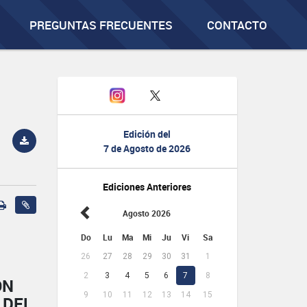
PREGUNTAS FRECUENTES
CONTACTO
Edición del
7 de Agosto de 2026
Ediciones Anteriores
Agosto 2026
Do
Lu
Ma
Mi
Ju
Vi
Sa
26
27
28
29
30
31
1
2
3
4
5
6
7
8
ÓN
9
10
11
12
13
14
15
 DEL