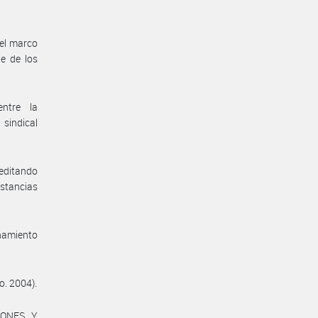
 el marco
e de los
entre la
sindical
reditando
nstancias
enamiento
o. 2004).
IONES Y