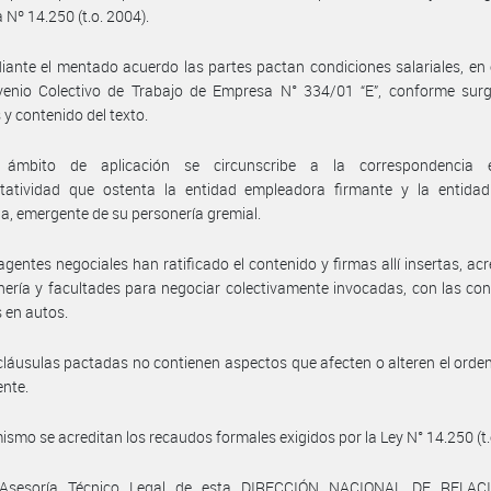
 Nº 14.250 (t.o. 2004).
ante el mentado acuerdo las partes pactan condiciones salariales, en
venio Colectivo de Trabajo de Empresa N° 334/01 “E”, conforme surg
 y contenido del texto.
ámbito de aplicación se circunscribe a la correspondencia 
ntatividad que ostenta la entidad empleadora firmante y la entidad 
ia, emergente de su personería gremial.
agentes negociales han ratificado el contenido y firmas allí insertas, ac
nería y facultades para negociar colectivamente invocadas, con las co
 en autos.
cláusulas pactadas no contienen aspectos que afecten o alteren el ord
ente.
ismo se acreditan los recaudos formales exigidos por la Ley N° 14.250 (t.
 Asesoría Técnico Legal de esta DIRECCIÓN NACIONAL DE RELAC