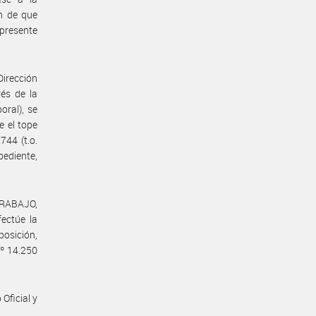
 de que
presente
Dirección
vés de la
oral), se
e el tope
744 (t.o.
pediente,
TRABAJO,
ctúe la
osición,
Nº 14.250
Oficial y