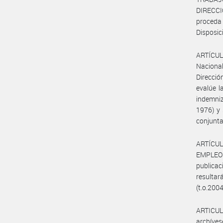
DIRECC
proceda
Disposic
ARTÍCULO
Nacional
Direcció
evalúe l
indemniz
1976) y 
conjunta
ARTÍCUL
EMPLEO
publica
resultar
(t.o.2004
ARTICULO
archíves