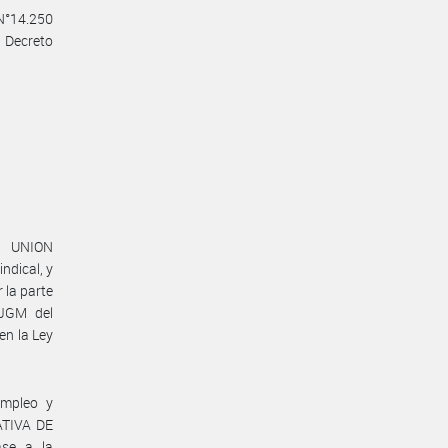
 N°14.250
l Decreto
a UNION
dical, y
la parte
#JGM del
n la Ley
Empleo y
ATIVA DE
ase a la