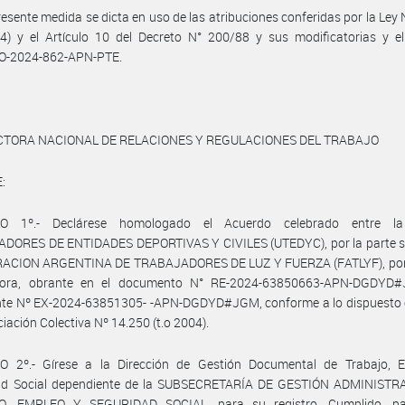
resente medida se dicta en uso de las atribuciones conferidas por la Ley
04) y el Artículo 10 del Decreto N° 200/88 y sus modificatorias y e
O-2024-862-APN-PTE.
CTORA NACIONAL DE RELACIONES Y REGULACIONES DEL TRABAJO
:
LO 1º.- Declárese homologado el Acuerdo celebrado entre l
DORES DE ENTIDADES DEPORTIVAS Y CIVILES (UTEDYC), por la parte sin
RACION ARGENTINA DE TRABAJADORES DE LUZ Y FUERZA (FATLYF), por 
ora, obrante en el documento N° RE-2024-63850663-APN-DGDYD
nte Nº EX-2024-63851305- -APN-DGDYD#JGM, conforme a lo dispuesto e
iación Colectiva Nº 14.250 (t.o 2004).
O 2º.- Gírese a la Dirección de Gestión Documental de Trabajo, 
ad Social dependiente de la SUBSECRETARÍA DE GESTIÓN ADMINISTR
, EMPLEO Y SEGURIDAD SOCIAL, para su registro. Cumplido, p