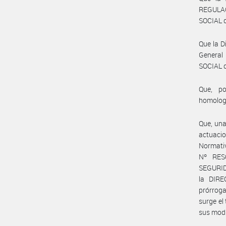
REGULA
SOCIAL d
Que la D
General
SOCIAL d
Que, po
homolog
Que, una
actuaci
Normati
Nº RES
SEGURID
la DIR
prórroga
surge el
sus modi