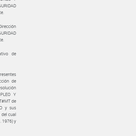
GURIDAD
te.
Dirección
EGURIDAD
te.
ativo de
presentes
cción de
solución
MPLEO Y
RT#MT de
O y sus
 del cual
. 1976) y