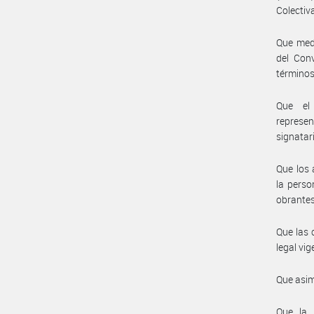
Colectiva
Que medi
del Con
términos
Que el 
represe
signatar
Que los 
la perso
obrantes
Que las 
legal vig
Que asim
Que la