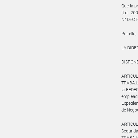
Que la p
(t.o. 20
N° DECT
Por ello,
LA DIRE
DISPONE
ARTICU
TRABAJA
la FEDE
emplead
Expedie
de Negoc
ARTÍCUL
Segurid
TRABAJO