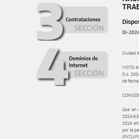
TRA
Dispo
DI-20
Ciudad 
VISTO e
(t.o. 20
de fecha
CONSID
Que en 
2024-63
2024 en
por la 
(FATLYF)