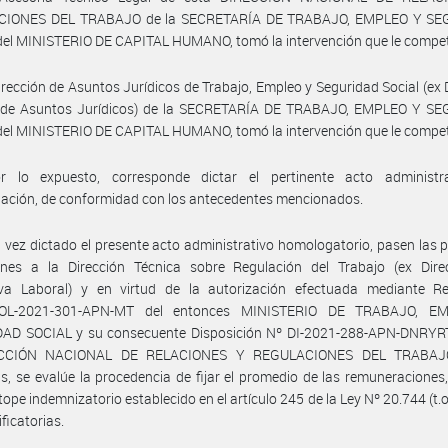
CIONES DEL TRABAJO de la SECRETARÍA DE TRABAJO, EMPLEO Y SE
el MINISTERIO DE CAPITAL HUMANO, tomó la intervención que le compe
irección de Asuntos Jurídicos de Trabajo, Empleo y Seguridad Social (ex 
 de Asuntos Jurídicos) de la SECRETARÍA DE TRABAJO, EMPLEO Y S
el MINISTERIO DE CAPITAL HUMANO, tomó la intervención que le compe
r lo expuesto, corresponde dictar el pertinente acto administr
ación, de conformidad con los antecedentes mencionados.
 vez dictado el presente acto administrativo homologatorio, pasen las 
ones a la Dirección Técnica sobre Regulación del Trabajo (ex Dire
va Laboral) y en virtud de la autorización efectuada mediante Re
OL-2021-301-APN-MT del entonces MINISTERIO DE TRABAJO, E
AD SOCIAL y su consecuente Disposición Nº DI-2021-288-APN-DNRY
ECCIÓN NACIONAL DE RELACIONES Y REGULACIONES DEL TRABAJ
s, se evalúe la procedencia de fijar el promedio de las remuneraciones,
 tope indemnizatorio establecido en el artículo 245 de la Ley Nº 20.744 (t.o
ficatorias.