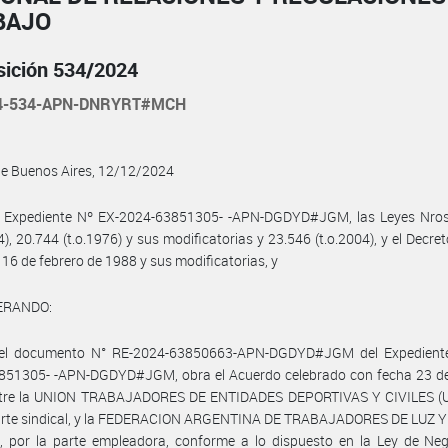
BAJO
sición 534/2024
24-534-APN-DNRYRT#MCH
de Buenos Aires, 12/12/2024
l Expediente Nº EX-2024-63851305- -APN-DGDYD#JGM, las Leyes Nros
04), 20.744 (t.o.1976) y sus modificatorias y 23.546 (t.o.2004), y el Decre
 16 de febrero de 1988 y sus modificatorias, y
ERANDO:
el documento N° RE-2024-63850663-APN-DGDYD#JGM del Expedient
851305- -APN-DGDYD#JGM, obra el Acuerdo celebrado con fecha 23 de 
tre la UNION TRABAJADORES DE ENTIDADES DEPORTIVAS Y CIVILES (
parte sindical, y la FEDERACION ARGENTINA DE TRABAJADORES DE LUZ 
, por la parte empleadora, conforme a lo dispuesto en la Ley de Neg