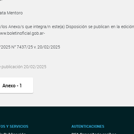
ata Mentoro
/los Anexo/s que integra/n este(a) Disposición se publican en la edició
w.boletinoficial.gob.ar-
2/2025 N° 7437/25 v. 20/02/2025
e publicación 20/02/2025
Anexo - 1
OS Y SERVICIOS
AUTENTICACIONES