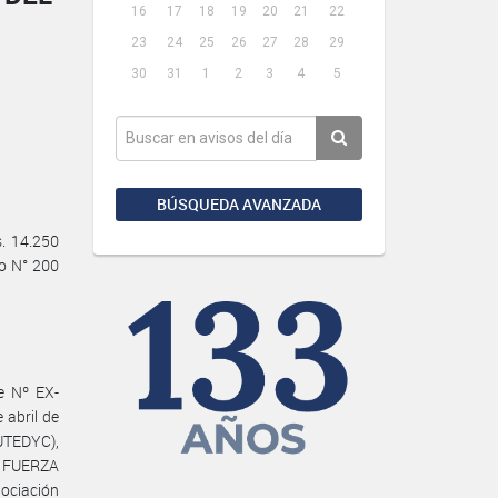
16
17
18
19
20
21
22
23
24
25
26
27
28
29
30
31
1
2
3
4
5
BÚSQUEDA AVANZADA
. 14.250
to N° 200
e Nº EX-
abril de
UTEDYC),
Y FUERZA
ociación