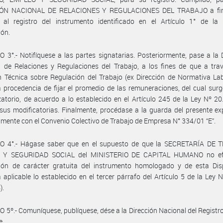
IÓN NACIONAL DE RELACIONES Y REGULACIONES DEL TRABAJO a fin
 al registro del instrumento identificado en el Artículo 1° de la 
ión.
 3°.- Notifíquese a las partes signatarias. Posteriormente, pase a la 
 de Relaciones y Regulaciones del Trabajo, a los fines de que a tra
n Técnica sobre Regulación del Trabajo (ex Dirección de Normativa Lab
a procedencia de fijar el promedio de las remuneraciones, del cual surg
atorio, de acuerdo a lo establecido en el Artículo 245 de la Ley Nº 20.
sus modificatorias. Finalmente, procédase a la guarda del presente ex
mente con el Convenio Colectivo de Trabajo de Empresa N° 334/01 “E”.
O 4°.- Hágase saber que en el supuesto de que la SECRETARÍA DE 
 Y SEGURIDAD SOCIAL del MINISTERIO DE CAPITAL HUMANO no efe
ción de carácter gratuita del instrumento homologado y de esta Disp
á aplicable lo establecido en el tercer párrafo del Artículo 5 de la Ley 
).
 5º.- Comuníquese, publíquese, dése a la Dirección Nacional del Registro 
e.