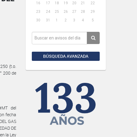
16
17
18
19
20
21
22
23
24
25
26
27
28
29
30
31
1
2
3
4
5
BÚSQUEDA AVANZADA
50 (t.o.
N° 200 de
#MT del
on fecha
 DEL GAS
IEDAD DE
en la Ley