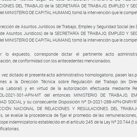
CIONES DEL TRABAJO de la SECRETARÍA DE TRABAJO, EMPLEO Y SE
el MINISTERIO DE CAPITAL HUMANO, tomó la intervención que le compe
irección de Asuntos Jurídicos de Trabajo, Empleo y Seguridad Social (ex 
 de Asuntos Jurídicos) de la SECRETARÍA DE TRABAJO, EMPLEO Y S
el MINISTERIO DE CAPITAL HUMANO, tomó la intervención que le compe
r lo expuesto, corresponde dictar el pertinente acto administr
ación, de conformidad con los antecedentes mencionados.
 vez dictado el presente acto administrativo homologatorio, pasen las 
ones a la Dirección Técnica sobre Regulación del Trabajo (ex Dire
va Laboral) y en virtud de la autorización efectuada mediante Re
OL-2021-301-APN-MT del entonces MINISTERIO DE TRABAJO, E
AD SOCIAL y su consecuente Disposición Nº DI-2021-288-APN-DNRY
ECCIÓN NACIONAL DE RELACIONES Y REGULACIONES DEL TRABAJ
s, se evalúe la procedencia de fijar el promedio de las remuneraciones,
 tope indemnizatorio establecido en el artículo 245 de la Ley Nº 20.744 (t.o
ficatorias.