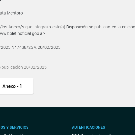
ata Mentoro
/los Anexo/s que integra/n este(a) Disposición se publican en la edició
w.boletinoficial.gob.ar-
2/2025 N° 7438/25 v. 20/02/2025
e publicación 20/02/2025
Anexo - 1
OS Y SERVICIOS
AUTENTICACIONES