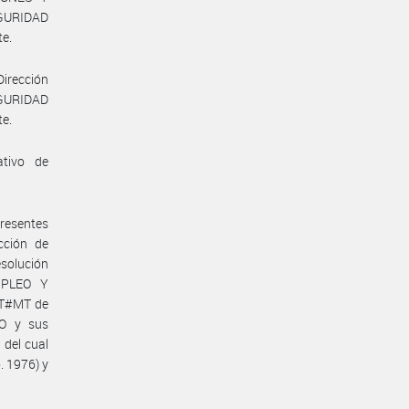
GURIDAD
te.
Dirección
EGURIDAD
te.
ativo de
presentes
cción de
solución
MPLEO Y
RT#MT de
O y sus
 del cual
. 1976) y