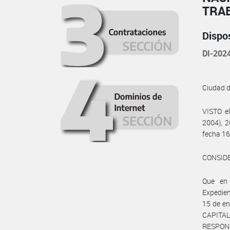
TRA
Dispo
DI-20
Ciudad 
VISTO e
2004), 2
fecha 16
CONSID
Que en
Expedie
15 de e
CAPITAL 
RESPONSA