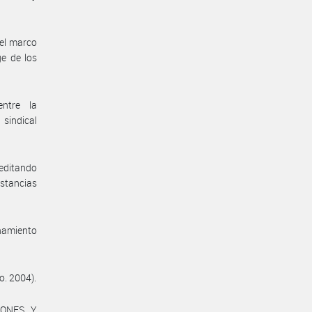
 el marco
e de los
entre la
sindical
reditando
nstancias
enamiento
o. 2004).
IONES Y