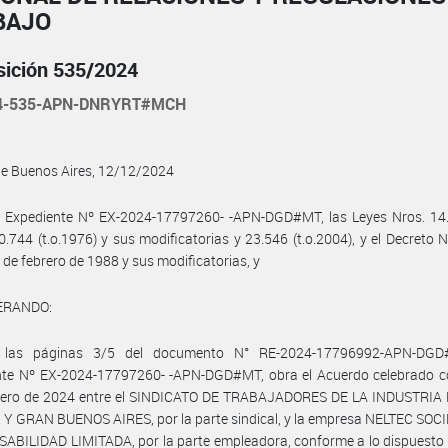
BAJO
sición 535/2024
24-535-APN-DNRYRT#MCH
de Buenos Aires, 12/12/2024
l Expediente Nº EX-2024-17797260- -APN-DGD#MT, las Leyes Nros. 14.2
0.744 (t.o.1976) y sus modificatorias y 23.546 (t.o.2004), y el Decreto 
 de febrero de 1988 y sus modificatorias, y
ERANDO:
 las páginas 3/5 del documento N° RE-2024-17796992-APN-DGD
nte Nº EX-2024-17797260- -APN-DGD#MT, obra el Acuerdo celebrado c
nero de 2024 entre el SINDICATO DE TRABAJADORES DE LA INDUSTRIA
Y GRAN BUENOS AIRES, por la parte sindical, y la empresa NELTEC SOC
BILIDAD LIMITADA, por la parte empleadora, conforme a lo dispuesto 