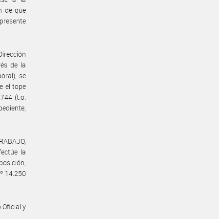
 de que
presente
Dirección
vés de la
oral), se
e el tope
744 (t.o.
pediente,
TRABAJO,
ctúe la
osición,
Nº 14.250
Oficial y