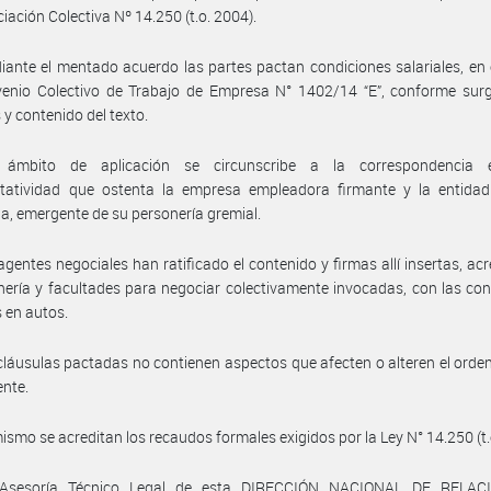
iación Colectiva Nº 14.250 (t.o. 2004).
ante el mentado acuerdo las partes pactan condiciones salariales, en
venio Colectivo de Trabajo de Empresa N° 1402/14 “E”, conforme surg
 y contenido del texto.
ámbito de aplicación se circunscribe a la correspondencia 
ntatividad que ostenta la empresa empleadora firmante y la entidad 
ia, emergente de su personería gremial.
agentes negociales han ratificado el contenido y firmas allí insertas, ac
nería y facultades para negociar colectivamente invocadas, con las co
 en autos.
cláusulas pactadas no contienen aspectos que afecten o alteren el ord
ente.
ismo se acreditan los recaudos formales exigidos por la Ley N° 14.250 (t.
 Asesoría Técnico Legal de esta DIRECCIÓN NACIONAL DE RELAC