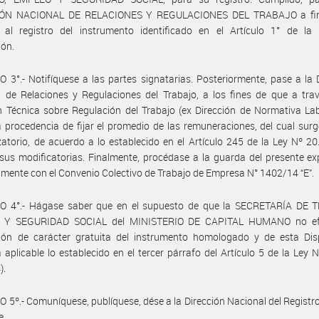
IÓN NACIONAL DE RELACIONES Y REGULACIONES DEL TRABAJO a fin
 al registro del instrumento identificado en el Artículo 1° de la 
ión.
 3°.- Notifíquese a las partes signatarias. Posteriormente, pase a la 
 de Relaciones y Regulaciones del Trabajo, a los fines de que a tra
n Técnica sobre Regulación del Trabajo (ex Dirección de Normativa Lab
a procedencia de fijar el promedio de las remuneraciones, del cual surg
atorio, de acuerdo a lo establecido en el Artículo 245 de la Ley Nº 20.
sus modificatorias. Finalmente, procédase a la guarda del presente ex
mente con el Convenio Colectivo de Trabajo de Empresa N° 1402/14 “E”.
O 4°.- Hágase saber que en el supuesto de que la SECRETARÍA DE 
 Y SEGURIDAD SOCIAL del MINISTERIO DE CAPITAL HUMANO no efe
ción de carácter gratuita del instrumento homologado y de esta Disp
á aplicable lo establecido en el tercer párrafo del Artículo 5 de la Ley 
).
 5º.- Comuníquese, publíquese, dése a la Dirección Nacional del Registro 
e.