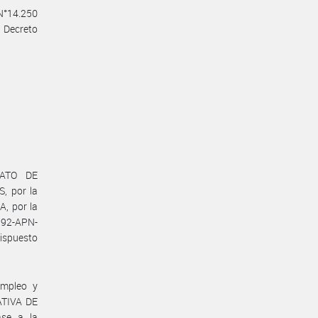
 N°14.250
l Decreto
CATO DE
 por la
, por la
992-APN-
ispuesto
Empleo y
ATIVA DE
ase a la