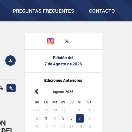
PREGUNTAS FRECUENTES
CONTACTO
Edición del
7 de Agosto de 2026
Ediciones Anteriores
Agosto 2026
Do
Lu
Ma
Mi
Ju
Vi
Sa
26
27
28
29
30
31
1
2
3
4
5
6
7
8
ÓN
9
10
11
12
13
14
15
 DEL