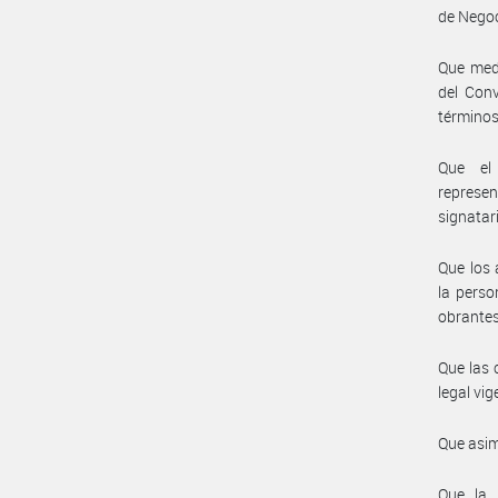
de Negoc
Que medi
del Con
términos
Que el 
represe
signatar
Que los 
la perso
obrantes
Que las 
legal vig
Que asim
Que la