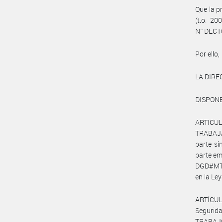
Que la p
(t.o. 20
N° DECT
Por ello,
LA DIRE
DISPONE
ARTICU
TRABAJ
parte s
parte em
DGD#MT 
en la Le
ARTÍCUL
Segurid
TRABAJO