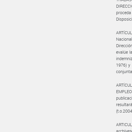
DIRECC
proceda
Disposic
ARTÍCULO
Nacional
Direcció
evalúe l
indemniz
1976) y 
conjunta
ARTÍCUL
EMPLEO
publica
resultar
(t.o.2004
ARTICULO
archíves