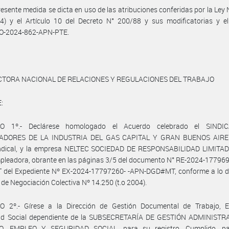
resente medida se dicta en uso de las atribuciones conferidas por la Ley
04) y el Artículo 10 del Decreto N° 200/88 y sus modificatorias y e
O-2024-862-APN-PTE.
CTORA NACIONAL DE RELACIONES Y REGULACIONES DEL TRABAJO
:
LO 1º.- Declárese homologado el Acuerdo celebrado el SINDI
ADORES DE LA INDUSTRIA DEL GAS CAPITAL Y GRAN BUENOS AIRES,
indical, y la empresa NELTEC SOCIEDAD DE RESPONSABILIDAD LIMITADA
pleadora, obrante en las páginas 3/5 del documento N° RE-2024-17796
del Expediente Nº EX-2024-17797260- -APN-DGD#MT, conforme a lo d
y de Negociación Colectiva Nº 14.250 (t.o 2004).
O 2º.- Gírese a la Dirección de Gestión Documental de Trabajo, 
ad Social dependiente de la SUBSECRETARÍA DE GESTIÓN ADMINISTR
, EMPLEO Y SEGURIDAD SOCIAL, para su registro. Cumplido, p