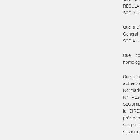
REGULA
SOCIAL d
Que la D
General
SOCIAL d
Que, po
homolog
Que, una
actuaci
Normati
Nº RES
SEGURID
la DIR
prórroga
surge el
sus modi