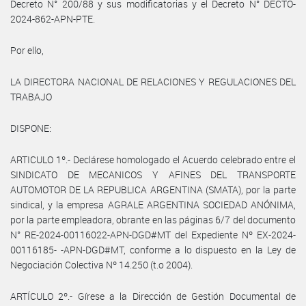
Decreto N° 200/88 y sus modificatorias y el Decreto N° DECTO-
2024-862-APN-PTE.
Por ello,
LA DIRECTORA NACIONAL DE RELACIONES Y REGULACIONES DEL
TRABAJO
DISPONE:
ARTICULO 1º.- Declárese homologado el Acuerdo celebrado entre el
SINDICATO DE MECANICOS Y AFINES DEL TRANSPORTE
AUTOMOTOR DE LA REPUBLICA ARGENTINA (SMATA), por la parte
sindical, y la empresa AGRALE ARGENTINA SOCIEDAD ANÓNIMA,
por la parte empleadora, obrante en las páginas 6/7 del documento
N° RE-2024-00116022-APN-DGD#MT del Expediente Nº EX-2024-
00116185- -APN-DGD#MT, conforme a lo dispuesto en la Ley de
Negociación Colectiva Nº 14.250 (t.o 2004).
ARTÍCULO 2º.- Gírese a la Dirección de Gestión Documental de