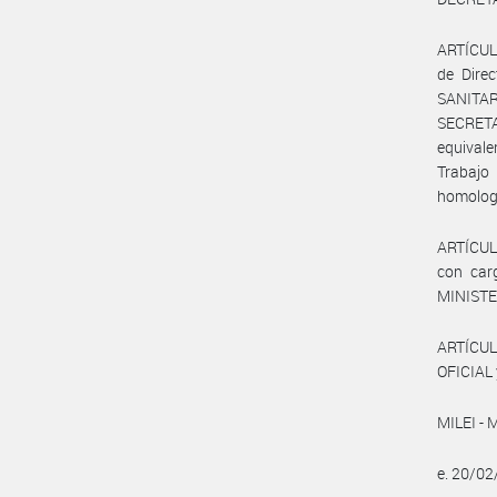
ARTÍCULO
de Dire
SANITAR
SECRETA
equivale
Trabajo
homologa
ARTÍCULO
con carg
MINISTE
ARTÍCUL
OFICIAL 
MILEI - 
e. 20/0