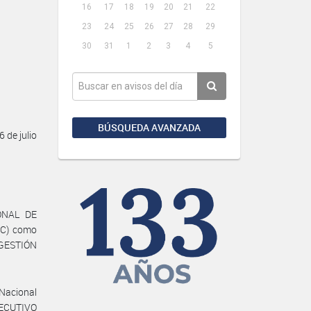
16
17
18
19
20
21
22
23
24
25
26
27
28
29
30
31
1
2
3
4
5
BÚSQUEDA AVANZADA
 de julio
IONAL DE
C) como
 GESTIÓN
 Nacional
JECUTIVO