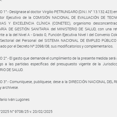
 1°.- Desígnase al doctor Virgilio PETRUNGARO (D.N.I. N° 13.132.423) en
ctor Ejecutivo de la COMISIÓN NACIONAL DE EVALUACIÓN DE TEC
IAS Y EXCELENCIA CLÍNICA (CONETEC), organismo desconcentra
RÍA DE GESTIÓN SANITARIA del MINISTERIO DE SALUD, con una ret
nte a la del Nivel A - Grado 0, Función Ejecutiva Nivel I del Convenio Col
 Sectorial del Personal del SISTEMA NACIONAL DE EMPLEO PÚBLICO 
do por el Decreto Nº 2098/08, sus modificatorios y complementarios.
 2°.- El gasto que demande el cumplimiento de la presente medida será
o a las partidas específicas del presupuesto vigente de la Jurisdic
RIO DE SALUD.
O 3°.- Comuníquese, publíquese, dese a la DIRECCIÓN NACIONAL DEL 
y archívese.
Mario Iván Lugones
2/2025 N° 9708/25 v. 20/02/2025