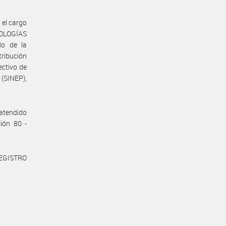
 el cargo
NOLOGÍAS
do de la
ribución
ectivo de
(SINEP),
 atendido
ción 80 -
REGISTRO