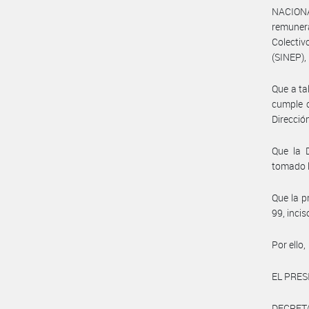
NACIONA
remunera
Colecti
(SINEP),
Que a ta
cumple c
Direcció
Que la
tomado l
Que la p
99, inci
Por ello,
EL PRES
DECRET