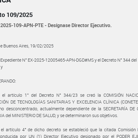
to 109/2025
2025-109-APN-PTE - Desígnase Director Ejecutivo.
de Buenos Aires, 19/02/2025
 Expediente N° EX-2025-12005465-APN-DGD#MS y el Decreto N° 344 del 6
 y
ERANDO:
 el artículo 1° del Decreto N° 344/23 se creó la COMISIÓN NAC
CIÓN DE TECNOLOGÍAS SANITARIAS Y EXCELENCIA CLÍNICA (CONETE
mo desconcentrado, actualmente dependiente de la SECRETARÍA DE
A del MINISTERIO DE SALUD, y se determinaron sus objetivos.
el artículo 4° de dicho decreto se estableció que la citada Comisión
conducida por UN (1) Director Ejecutivo designado por el PODER E