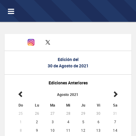
Toggle
navigation
Edición del
30 de Agosto de 2021
Ediciones Anteriores
Agosto 2021
Do
Lu
Ma
Mi
Ju
Vi
Sa
25
26
27
28
29
30
31
1
2
3
4
5
6
7
8
9
10
11
12
13
14