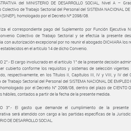
TRATIVA del MINISTERIO DE DESARROLLO SOCIAL, Nivel A – Gra
 Colectivo de Trabajo Sectorial del Personal del SISTEMA NACIONAL D
(SINEP), homologado por el Decreto Nº 2098/08.
iza el correspondiente pago del Suplemento por Función Ejecutiva Ni
onvenio Colectivo de Trabajo Sectorial y se efectúa la presente des
ria con autorización excepcional por no reunir el abogado DICHIARA los r
establecidos en el artículo 14 de dicho Convenio.
 2°.- El cargo involucrado en el artículo 1° de la presente decisión admin
er cubierto conforme los requisitos y sistemas de selección vigentes
ido, respectivamente, en los Títulos II, Capítulos III, IV y VIII, y IV del
vo de Trabajo Sectorial del Personal del SISTEMA NACIONAL DE EMPLEO
, homologado por el Decreto N° 2098/08, dentro del plazo de CIENTO
as hábiles, contados a partir de la fecha de la presente medida.
O 3°.- El gasto que demande el cumplimiento de la presente 
rativa será atendido con cargo a las partidas específicas de la Jurisdic
RIO DE DESARROLLO SOCIAL.