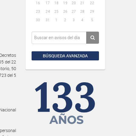
16
17
18
19
20
21
22
23
24
25
26
27
28
29
30
31
1
2
3
4
5
Decretos
BÚSQUEDA AVANZADA
55 del 22
torio, 50
723 del 5
 Nacional
 personal