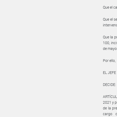
Que el c
Que el s
interven
Que la p
100, inc
de mayo
Por ello,
EL JEFE
DECIDE:
ARTÍCULO
2021 y p
de la pr
cargo 