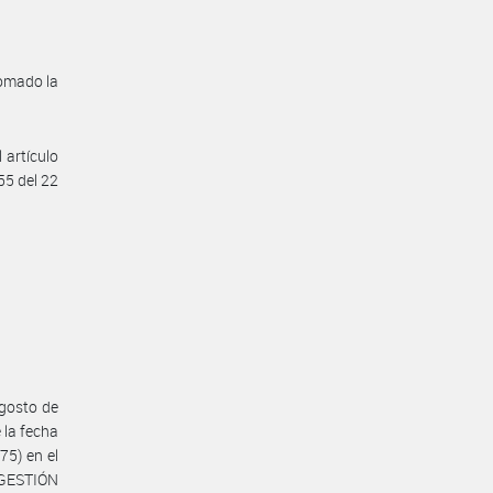
tomado la
 artículo
55 del 22
agosto de
 la fecha
75) en el
GESTIÓN