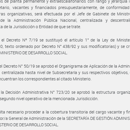
s de planta permanente y extraescalafonarios con rango y jerarquía i
etario, vacantes y financiados presupuestariamente, de conformidad
ras organizativas, será efectuada por el Jefe de Gabinete de Ministr
de la Administración Pública Nacional, centralizada y descentral
a de la Jurisdicción o Entidad de que se trate.
el Decreto Nº 7/19 se sustituyó el artículo 1° de la Ley de Ministe
0, texto ordenado por Decreto N° 438/92 y sus modificatorias) y se cr
el MINISTERIO DE DESARROLLO SOCIAL.
el Decreto N° 50/19 se aprobó el Organigrama de Aplicación de la Admin
 centralizada hasta nivel de Subsecretaría y sus respectivos objetivos, 
ncuentran los correspondientes al citado Ministerio.
la Decisión Administrativa N° 723/20 se aprobó la estructura organi
 segundo nivel operativo de la mencionada Jurisdicción.
lta necesario proceder a la cobertura transitoria del cargo vacante y f
ctor/a General de Administración de la SECRETARÍA DE GESTIÓN ADMINI
ISTERIO DE DESARROLLO SOCIAL.