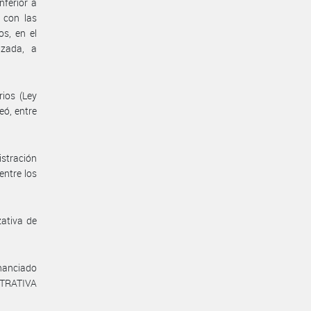
nferior a
 con las
os, en el
izada, a
rios (Ley
eó, entre
istración
entre los
zativa de
inanciado
STRATIVA