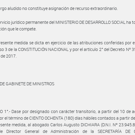
argo aludido no constituye asignación de recurso extraordinario.
ervicio jurídico permanente del MINISTERIO DE DESARROLLO SOCIAL ha 
ción que le compete.
resente medida se dicta en ejercicio de las atribuciones conferidas por el
iso 3 de la CONSTITUCIÓN NACIONAL y por el artículo 2° del Decreto Nº 3
 de 2017.
 DE GABINETE DE MINISTROS
 1°.- Dase por designado con carácter transitorio, a partir del 10 de 
or el término de CIENTO OCHENTA (180) días hábiles contados a partir de
esente medida, al abogado Carlos Augusto DICHIARA (D.N.I. Nº 23.945.8
de Director General de Administración de la SECRETARÍA DE 