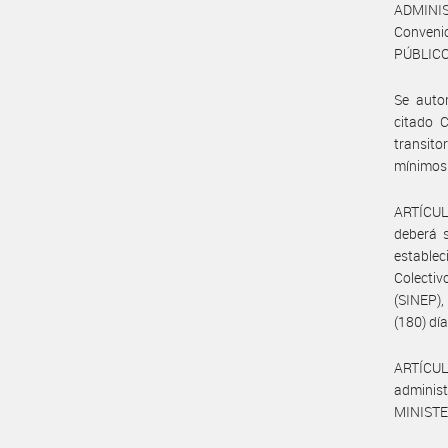
ADMINIS
Convenio
PÚBLICO 
Se autor
citado C
transito
mínimos 
ARTÍCULO
deberá s
establec
Colecti
(SINEP)
(180) dí
ARTÍCUL
administ
MINISTE