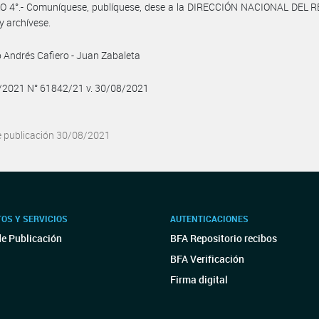
O 4°.- Comuníquese, publíquese, dese a la DIRECCIÓN NACIONAL DEL 
y archívese.
 Andrés Cafiero - Juan Zabaleta
8/2021 N° 61842/21 v. 30/08/2021
e publicación 30/08/2021
OS Y SERVICIOS
AUTENTICACIONES
de Publicación
BFA Repositorio recibos
BFA Verificación
Firma digital