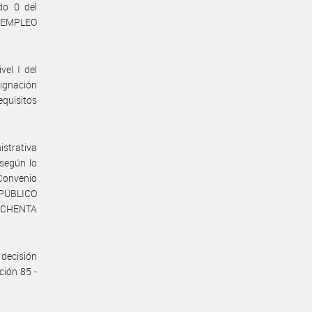
do 0 del
E EMPLEO
vel I del
ignación
equisitos
istrativa
 según lo
 Convenio
 PÚBLICO
 OCHENTA
decisión
ción 85 -