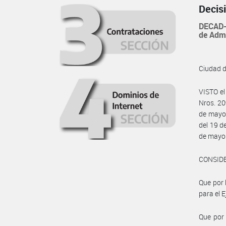
Decis
DECAD-
de Admi
Ciudad 
VISTO el
Nros. 20
de mayo 
del 19 d
de mayo 
CONSID
Que por 
para el E
Que por 