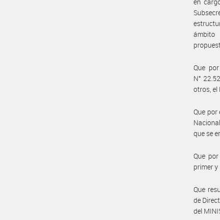
en cargo
Subsecr
estructu
ámbito 
propuest
Que por 
N° 22.52
otros, 
Que por 
Nacional
que se e
Que por 
primer y
Que resu
de Dire
del MIN