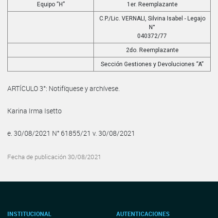
Equipo “H”
1er. Reemplazante
C.P./Lic. VERNALI, Silvina Isabel - Legajo
N°
040372/77
2do. Reemplazante
Sección Gestiones y Devoluciones “A”
ARTÍCULO 3°: Notifíquese y archívese.
Karina Irma Isetto
e. 30/08/2021 N° 61855/21 v. 30/08/2021
Fecha de publicación 30/08/2021
INSTITUCIONAL
AUTENTICACIONES