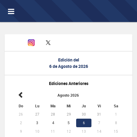
Toggle
navigation
Edición del
6 de Agosto de 2026
Ediciones Anteriores
Agosto 2026
Do
Lu
Ma
Mi
Ju
Vi
Sa
26
27
28
29
30
31
1
2
3
4
5
6
7
8
9
10
11
12
13
14
15