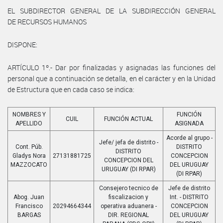
EL SUBDIRECTOR GENERAL DE LA SUBDIRECCIÓN GENERAL
DE RECURSOS HUMANOS
DISPONE:
ARTÍCULO 1º.- Dar por finalizadas y asignadas las funciones del
personal que a continuación se detalla, en el carácter y en la Unidad
de Estructura que en cada caso se indica:
NOMBRES Y
FUNCIÓN
CUIL
FUNCIÓN ACTUAL
APELLIDO
ASIGNADA
Acorde al grupo -
Jefe/ jefa de distrito -
Cont. Púb.
DISTRITO
DISTRITO
Gladys Nora
27131881725
CONCEPCION
CONCEPCION DEL
MAZZOCATO
DEL URUGUAY
URUGUAY (DI RPAR)
(DI RPAR)
Consejero tecnico de
Jefe de distrito
Abog. Juan
fiscalizacion y
Int. - DISTRITO
Francisco
20294664344
operativa aduanera -
CONCEPCION
BARGAS
DIR. REGIONAL
DEL URUGUAY