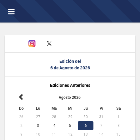
Toggle
navigation
Edición del
6 de Agosto de 2026
Ediciones Anteriores
Agosto 2026
Do
Lu
Ma
Mi
Ju
Vi
Sa
26
27
28
29
30
31
1
2
3
4
5
6
7
8
9
10
11
12
13
14
15