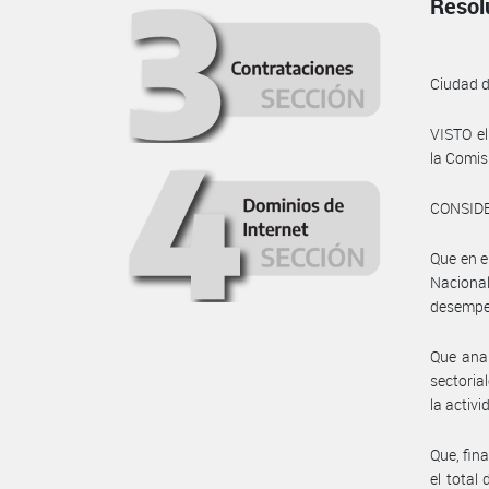
Resol
Ciudad 
VISTO e
la Comis
CONSID
Que en e
Naciona
desempeñ
Que anal
sectoria
la activ
Que, fin
el total