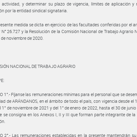
 actividad, y determinar su plazo de vigencia, límites de aplicación 
ón por la entidad sindical signataria.
resente medida se dicta en ejercicio de las facultades conferidas por el ar
y N° 26.727 y la Resolución de la Comisión Nacional de Trabajo Agrario 
 de noviembre de 2020.
ISIÓN NACIONAL DE TRABAJO AGRARIO
E:
 1°.- Fíjanse las remuneraciones mínimas para el personal que se des
idad de ARÁNDANOS, en el ámbito de todo el país, con vigencia desde el 1°
l 1° de noviembre de 2021 y del 1° de enero de 2022, hasta el 30 de junio
 se consigna en los Anexos I, II y III que forman parte integrante de la
ón.
 2°.- Las remuneraciones establecidas en la presente mantendrán su 