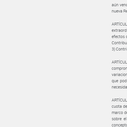
aún venc
nueva Re
ARTÍCUL
extraord
efectos 
Contribu
3) Contr
ARTÍCUL
comprom
variacio
que podr
necesida
ARTÍCULO
cuota de
marco de
sobre el
concepto