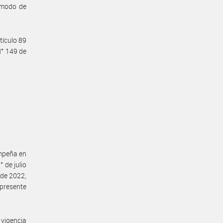
y modo de
tículo 89
N° 149 de
empeña en
 de julio
 de 2022,
 presente
vigencia