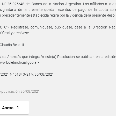
E. N° 26-026/48 del Banco de la Nación Argentina. Los afiliados a la a
 signataria de la presente quedan exentos de pago de la cuota solid
n precedentemente establecida regirá por la vigencia de la presente Resol
 6°.- Regístrese, comuníquese, publíquese, dése a la Dirección Naci
Oficial y archívese.
Claudio Bellotti
/los Anexo/s que integra/n este(a) Resolución se publican en la edició
w.boletinoficial.gob.ar-
8/2021 N° 61840/21 v. 30/08/2021
e publicación 30/08/2021
Anexo - 1