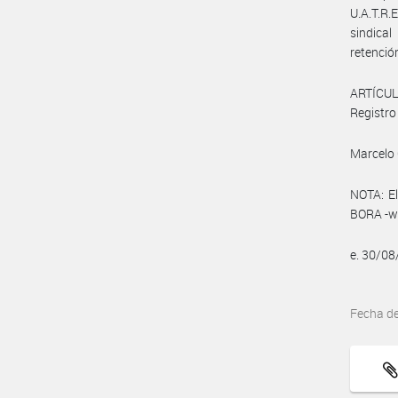
U.A.T.R.
sindical
retenció
ARTÍCULO
Registro 
Marcelo 
NOTA: El
BORA -ww
e. 30/0
Fecha d