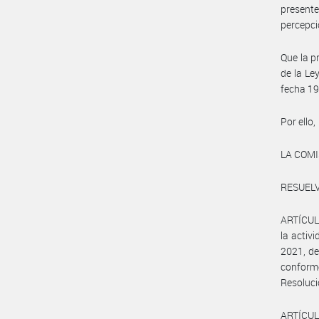
presente
percepci
Que la p
de la Le
fecha 19
Por ello,
LA COM
RESUELV
ARTÍCULO
la activ
2021, de
conforme
Resoluci
ARTÍCULO