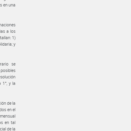
as en una
naciones
das a los
allan: 1)
idaria; y
rario se
posibles
esolución
 1°, y la
ión de la
dos en el
) mensual
s en tal
ial de la