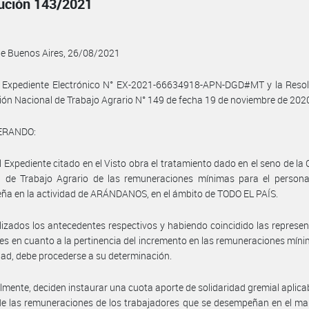
ución 143/2021
de Buenos Aires, 26/08/2021
l Expediente Electrónico N° EX-2021-66634918-APN-DGD#MT y la Resol
ión Nacional de Trabajo Agrario N° 149 de fecha 19 de noviembre de 2020
ERANDO:
l Expediente citado en el Visto obra el tratamiento dado en el seno de la
l de Trabajo Agrario de las remuneraciones mínimas para el persona
a en la actividad de ARÁNDANOS, en el ámbito de TODO EL PAÍS.
izados los antecedentes respectivos y habiendo coincidido las represe
les en cuanto a la pertinencia del incremento en las remuneraciones mín
idad, debe procederse a su determinación.
almente, deciden instaurar una cuota aporte de solidaridad gremial aplica
 de las remuneraciones de los trabajadores que se desempeñan en el ma