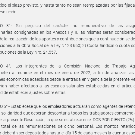
ido el plazo previsto, y hasta tanto no sean reemplazadas por las fijad
solución.
O 3°.- Sin perjuicio del carácter no remunerativo de las asig
inarias consignadas en los Anexos I y II, las mismas serán considera
de la realización de los aportes y contribuciones que a continuación se det
ciones a la Obra Social de la Ley N° 23.660; 2) Cuota Sindical o cuota sol
ibuciones de la Ley Nro. 24.557.
O 4°.- Los integrantes de la Comisión Nacional de Trabajo Ag
eten a reunirse en el mes de enero de 2022, a fin de analizar las 
nes económicas acaecidas desde la entrada en vigencia de la presente R
ían haber afectado a las escalas salariales establecidas en el artículo
d de establecer ajustes sobre éstas.
 5°.- Establécese que los empleadores actuarán como agentes de retenc
 solidaridad que deberán descontar a todos los trabajadores comprendi
 la presente Resolución, la que se establece en el DOS POR CIENTO (2%
 total de las remuneraciones de dicho personal. Los montos retenido
 deberán ser depositados hasta el día 15 de cada mes en la cuenta espec