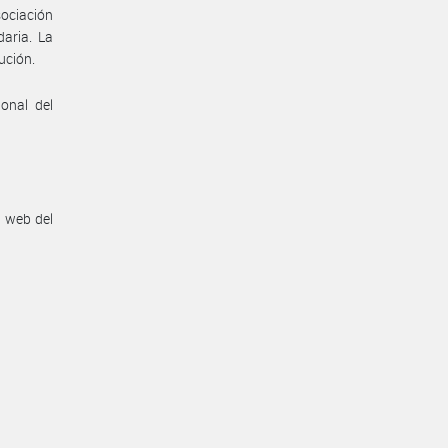
sociación
aria. La
ución.
onal del
n web del