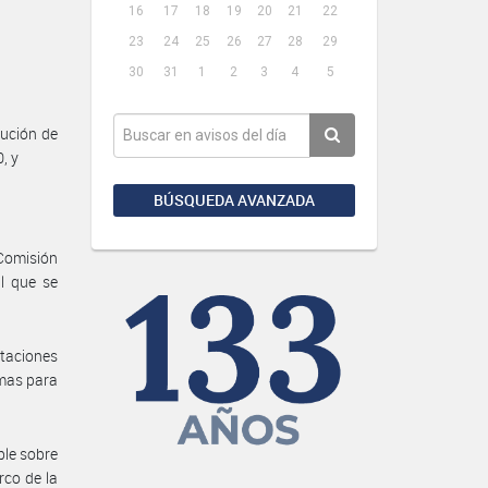
16
17
18
19
20
21
22
23
24
25
26
27
28
29
30
31
1
2
3
4
5
ución de
, y
BÚSQUEDA AVANZADA
 Comisión
l que se
ntaciones
imas para
ble sobre
rco de la