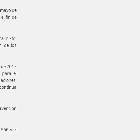
 mayo de
el fin de
ma mixto,
n de los
 de 2017
 para el
laciones,
 continua
ervención
.566 y el