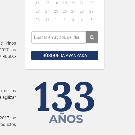
16
17
18
19
20
21
22
23
24
25
26
27
28
29
30
31
1
2
3
4
5
de Vinos
2017, las
BÚSQUEDA AVANZADA
y RESOL-
n de los
agilizar
2017, se
productos