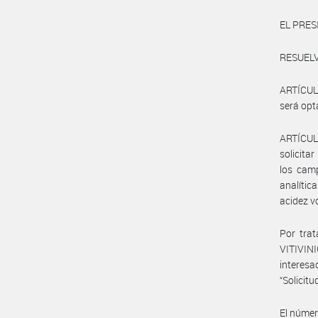
EL PRES
RESUELV
ARTÍCULO
será opt
ARTÍCULO
solicita
los camp
analític
acidez vo
Por tra
VITIVINI
interesa
“Solicit
El númer