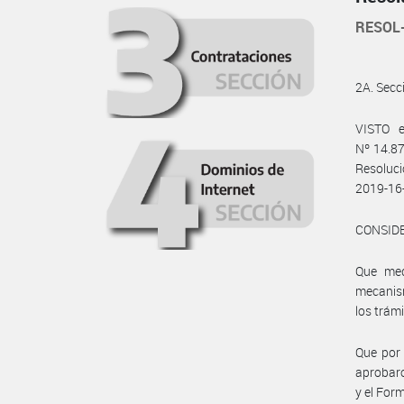
RESOL
2A. Sec
VISTO e
Nº 14.87
Resoluc
2019-16
CONSID
Que med
mecanis
los trám
Que por
aprobaro
y el For