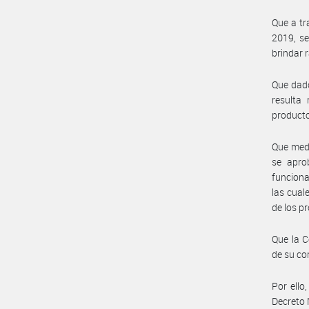
Que a t
2019, se
brindar 
Que dado
resulta
productos
Que med
se apro
funciona
las cual
de los p
Que la C
de su co
Por ello
Decreto