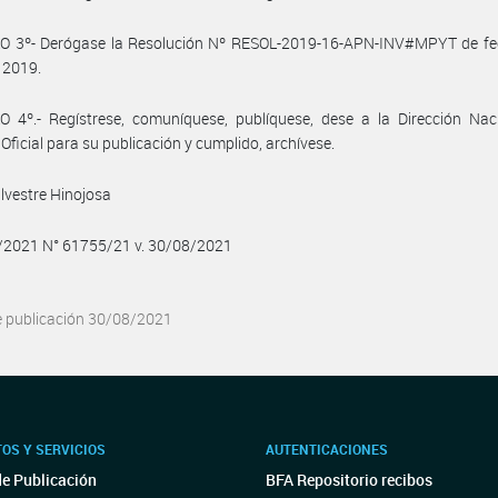
O 3º- Derógase la Resolución Nº RESOL-2019-16-APN-INV#MPYT de fe
 2019.
 4º.- Regístrese, comuníquese, publíquese, dese a la Dirección Naci
 Oficial para su publicación y cumplido, archívese.
ilvestre Hinojosa
8/2021 N° 61755/21 v. 30/08/2021
e publicación 30/08/2021
OS Y SERVICIOS
AUTENTICACIONES
de Publicación
BFA Repositorio recibos