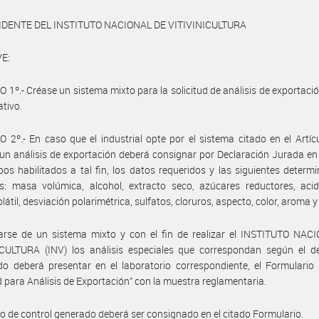
IDENTE DEL INSTITUTO NACIONAL DE VITIVINICULTURA
E:
 1º.- Créase un sistema mixto para la solicitud de análisis de exportación
ativo.
 2º.- En caso que el industrial opte por el sistema citado en el Artícu
r un análisis de exportación deberá consignar por Declaración Jurada en
os habilitados a tal fin, los datos requeridos y las siguientes determ
as: masa volúmica, alcohol, extracto seco, azúcares reductores, acid
látil, desviación polarimétrica, sulfatos, cloruros, aspecto, color, aroma y
tarse de un sistema mixto y con el fin de realizar el INSTITUTO NAC
CULTURA (INV) los análisis especiales que correspondan según el des
do deberá presentar en el laboratorio correspondiente, el Formulari
ud para Análisis de Exportación” con la muestra reglamentaria.
o de control generado deberá ser consignado en el citado Formulario.