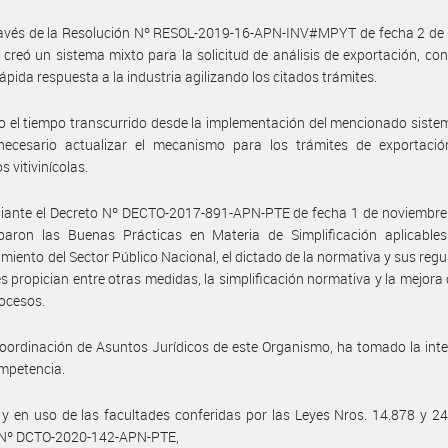
ravés de la Resolución Nº RESOL-2019-16-APN-INV#MPYT de fecha 2 de
 creó un sistema mixto para la solicitud de análisis de exportación, con 
rápida respuesta a la industria agilizando los citados trámites.
 el tiempo transcurrido desde la implementación del mencionado siste
 necesario actualizar el mecanismo para los trámites de exportació
 vitivinícolas.
iante el Decreto Nº DECTO-2017-891-APN-PTE de fecha 1 de noviembre
baron las Buenas Prácticas en Materia de Simplificación aplicables
miento del Sector Público Nacional, el dictado de la normativa y sus regu
es propician entre otras medidas, la simplificación normativa y la mejora
rocesos.
oordinación de Asuntos Jurídicos de este Organismo, ha tomado la int
mpetencia.
, y en uso de las facultades conferidas por las Leyes Nros. 14.878 y 24
 Nº DCTO-2020-142-APN-PTE,