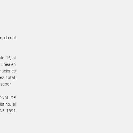
, el cual
lo 1º, al
 Línea en
inaciones
ez total,
 sabor.
IONAL DE
tino, el
o Nº 1691