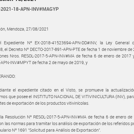
-2021-18-APN-INV#MAGYP
ción, Mendoza, 27/08/2021
l Expediente Nº EX-2018-41523694-APN-DD#INV, la Ley General 
8, el Decreto Nº DECTO-2017-891-APN-PTE de fecha 1 de noviembre de 
iones Nros. RESOL-2017-5-APN-INV#MA de fecha 6 de enero de 2017 
-APN-INV#MPYT de fecha 2 de mayo de 2019, y
ERANDO:
iante el expediente citado en el Visto, se promueve la actualizació
mos que posee el INSTITUTO NACIONAL DE VITIVINICULTURA (INV), para 
ites de exportación de los productos vitivinícolas.
 la Resolución Nº RESOL-2017-5-APN-INV#MA de fecha 6 de enero de 
n las normas para tramitar los análisis de exportación de los referidos 
mulario Nº 1691 “Solicitud para Análisis de Exportación”.