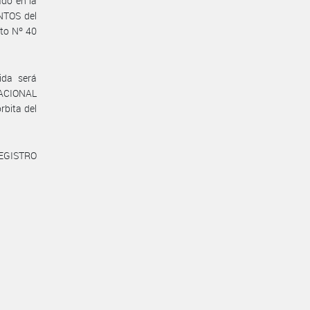
ado en la
NTOS del
to Nº 40
ida será
NACIONAL
bita del
REGISTRO