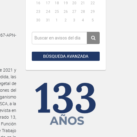
16
17
18
19
20
21
22
23
24
25
26
27
28
29
30
31
1
2
3
4
5
67-APN-
BÚSQUEDA AVANZADA
de 2021 y
dida, las
egetal de
iones del
ganismo
CA, a la
evista en
rado 13,
a Función
de Trabajo