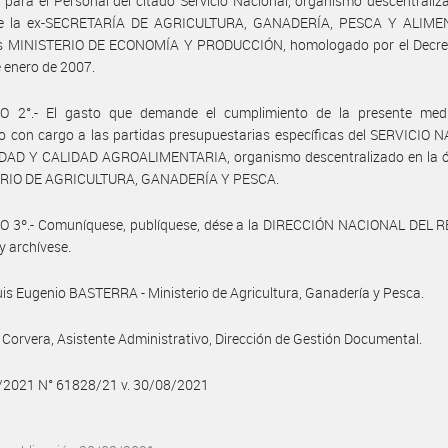
l para el Personal del citado Servicio Nacional, organismo descentraliz
de la ex-SECRETARÍA DE AGRICULTURA, GANADERÍA, PESCA Y ALIME
s MINISTERIO DE ECONOMÍA Y PRODUCCIÓN, homologado por el Decre
e enero de 2007.
O 2°.- El gasto que demande el cumplimiento de la presente med
 con cargo a las partidas presupuestarias específicas del SERVICIO 
DAD Y CALIDAD AGROALIMENTARIA, organismo descentralizado en la ór
RIO DE AGRICULTURA, GANADERÍA Y PESCA.
O 3º.- Comuníquese, publíquese, dése a la DIRECCIÓN NACIONAL DEL 
y archívese.
uis Eugenio BASTERRA - Ministerio de Agricultura, Ganadería y Pesca.
Corvera, Asistente Administrativo, Dirección de Gestión Documental.
8/2021 N° 61828/21 v. 30/08/2021