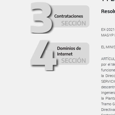
Resol
EX-202
MAGYP D
EL MINI
ARTÍCULO
por el t
funcione
la Direc
SERVIC
descentr
Ingenier
la Plant
Tramo Ge
Directiva