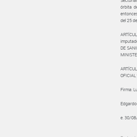
Sectoria
órbita 
entonce
del 25 d
ARTÍCUL
imputado
DE SANI
MINISTE
ARTÍCUL
OFICIAL 
Firma: L
Edgardo 
e. 30/0