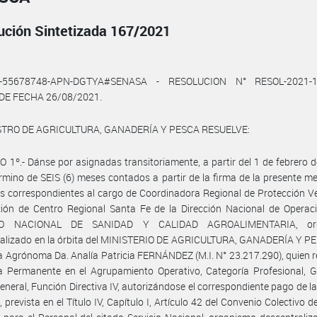
ución Sintetizada 167/2021
1-55678748-APN-DGTYA#SENASA - RESOLUCION N° RESOL-2021-1
E FECHA 26/08/2021.
STRO DE AGRICULTURA, GANADERÍA Y PESCA RESUELVE:
 1º.- Dánse por asignadas transitoriamente, a partir del 1 de febrero 
érmino de SEIS (6) meses contados a partir de la firma de la presente me
s correspondientes al cargo de Coordinadora Regional de Protección V
ción de Centro Regional Santa Fe de la Dirección Nacional de Operac
IO NACIONAL DE SANIDAD Y CALIDAD AGROALIMENTARIA, or
alizado en la órbita del MINISTERIO DE AGRICULTURA, GANADERÍA Y PES
a Agrónoma Da. Analía Patricia FERNÁNDEZ (M.I. N° 23.217.290), quien r
a Permanente en el Agrupamiento Operativo, Categoría Profesional, G
neral, Función Directiva IV, autorizándose el correspondiente pago de l
, prevista en el Título IV, Capítulo I, Artículo 42 del Convenio Colectivo 