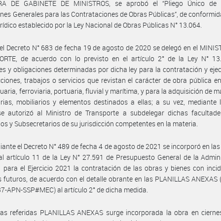
RA DE GABINETE DE MINISTROS, se aprobó el “Pliego Único de 
nes Generales para las Contrataciones de Obras Públicas”, de conformid
rídico establecido por la Ley Nacional de Obras Públicas N° 13.064.
el Decreto N° 683 de fecha 19 de agosto de 2020 se delegó en el MINI
RTE, de acuerdo con lo previsto en el artículo 2° de la Ley N° 13.
es y obligaciones determinadas por dicha ley para la contratación y eje
ciones, trabajos o servicios que revistan el carácter de obra pública e
aria, ferroviaria, portuaria, fluvial y marítima, y para la adquisición de m
ias, mobiliarios y elementos destinados a ellas; a su vez, mediante 
e autorizó al Ministro de Transporte a subdelegar dichas facultade
ios y Subsecretarios de su jurisdicción competentes en la materia.
ante el Decreto N° 489 de fecha 4 de agosto de 2021 se incorporó en las 
l artículo 11 de la Ley N° 27.591 de Presupuesto General de la Admin
 para el Ejercicio 2021 la contratación de las obras y bienes con inci
os futuros, de acuerdo con el detalle obrante en las PLANILLAS ANEXAS 
-APN-SSP#MEC) al artículo 2° de dicha medida.
las referidas PLANILLAS ANEXAS surge incorporada la obra en ciernes