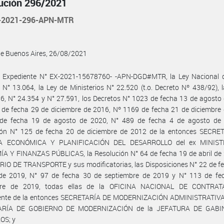
ución 296/2021
-2021-296-APN-MTR
de Buenos Aires, 26/08/2021
l Expediente N° EX-2021-15678760- -APN-DGD#MTR, la Ley Nacional 
 N° 13.064, la Ley de Ministerios N° 22.520 (t.o. Decreto Nº 438/92), 
6, N° 24.354 y N° 27.591, los Decretos N° 1023 de fecha 13 de agosto
de fecha 29 de diciembre de 2016, Nº 1169 de fecha 21 de diciembre 
de fecha 19 de agosto de 2020, N° 489 de fecha 4 de agosto de 
ión N° 125 de fecha 20 de diciembre de 2012 de la entonces SECRE
CA ECONÓMICA Y PLANIFICACIÓN DEL DESARROLLO del ex MINIST
A Y FINANZAS PÚBLICAS, la Resolución N° 64 de fecha 19 de abril de 
IO DE TRANSPORTE y sus modificatorias, las Disposiciones N° 22 de f
de 2019, N° 97 de fecha 30 de septiembre de 2019 y N° 113 de fe
bre de 2019, todas ellas de la OFICINA NACIONAL DE CONTRAT
ente de la entonces SECRETARÍA DE MODERNIZACIÓN ADMINISTRATIVA 
ARÍA DE GOBIERNO DE MODERNIZACIÓN de la JEFATURA DE GABI
OS; y