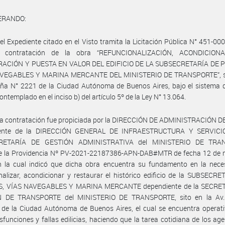
ERANDO:
el Expediente citado en el Visto tramita la Licitación Pública N° 451-0
a contratación de la obra “REFUNCIONALIZACIÓN, ACONDICIONA
ACIÓN Y PUESTA EN VALOR DEL EDIFICIO DE LA SUBSECRETARÍA DE 
VEGABLES Y MARINA MERCANTE DEL MINISTERIO DE TRANSPORTE”, si
ña N° 2221 de la Ciudad Autónoma de Buenos Aires, bajo el sistema d
ontemplado en el inciso b) del artículo 5º de la Ley N° 13.064.
ha contratación fue propiciada por la DIRECCIÓN DE ADMINISTRACIÓN D
iente de la DIRECCIÓN GENERAL DE INFRAESTRUCTURA Y SERVICIO
RETARÍA DE GESTIÓN ADMINISTRATIVA del MINISTERIO DE TRA
e la Providencia Nº PV-2021-22187386-APN-DAB#MTR de fecha 12 de 
n la cual indicó que dicha obra encuentra su fundamento en la nece
nalizar, acondicionar y restaurar el histórico edificio de la SUBSECR
, VÍAS NAVEGABLES Y MARINA MERCANTE dependiente de la SECRE
 DE TRANSPORTE del MINISTERIO DE TRANSPORTE, sito en la Av
de la Ciudad Autónoma de Buenos Aires, el cual se encuentra operati
isfunciones y fallas edilicias, haciendo que la tarea cotidiana de los ag