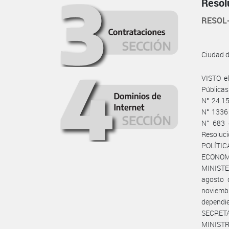
Resol
RESOL
Ciudad 
VISTO e
Públicas
N° 24.15
N° 1336 
N° 683 
Resoluc
POLÍTI
ECONOMÍ
MINISTER
agosto 
noviem
dependi
SECRET
MINISTR