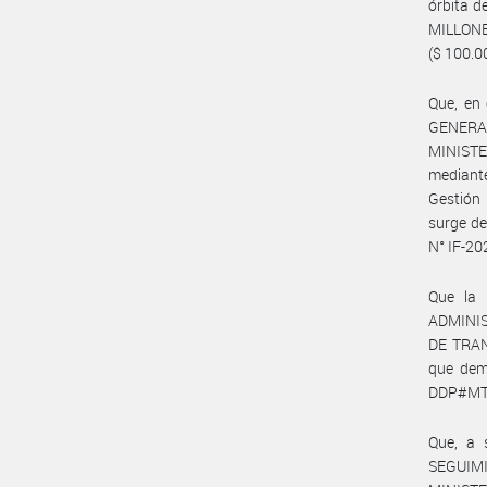
órbita d
MILLONE
($ 100.00
Que, en
GENERAL
MINISTE
mediante
Gestión
surge de
N° IF-2
Que la
ADMINIS
DE TRANS
que dem
DDP#MTR 
Que, a 
SEGUIM