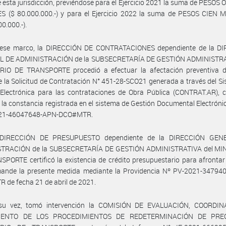
e esta jurisdicción, previéndose para el Ejercicio 2021 la suma de PESO
S ($ 80.000.000.-) y para el Ejercicio 2022 la suma de PESOS CIEN 
0.000.-).
 ese marco, la DIRECCIÓN DE CONTRATACIONES dependiente de la D
 DE ADMINISTRACIÓN de la SUBSECRETARÍA DE GESTIÓN ADMINISTRA
RIO DE TRANSPORTE procedió a efectuar la afectación preventiva d
 la Solicitud de Contratación N° 451-28-SCO21 generada a través del S
 Electrónica para las contrataciones de Obra Pública (CONTRAT.AR), 
 la constancia registrada en el sistema de Gestión Documental Electrónic
021-46047648-APN-DCO#MTR.
 DIRECCIÓN DE PRESUPUESTO dependiente de la DIRECCIÓN GEN
TRACIÓN de la SUBSECRETARÍA DE GESTIÓN ADMINISTRATIVA del MI
PORTE certificó la existencia de crédito presupuestario para afrontar
ande la presente medida mediante la Providencia Nº PV-2021-34794
de fecha 21 de abril de 2021.
su vez, tomó intervención la COMISIÓN DE EVALUACIÓN, COORDI
IENTO DE LOS PROCEDIMIENTOS DE REDETERMINACIÓN DE PREC