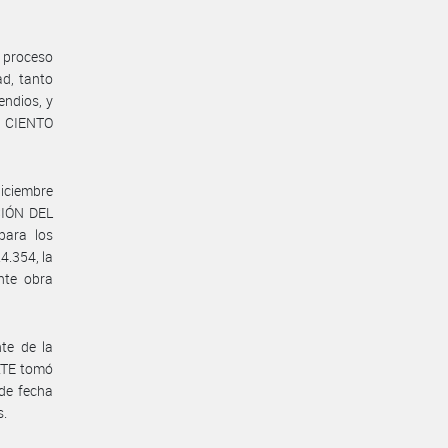
o proceso
ad, tanto
endios, y
S CIENTO
diciembre
CIÓN DEL
ara los
4.354, la
nte obra
te de la
RTE tomó
de fecha
s.