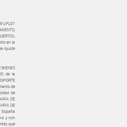
009-LPU21
MIENTO,
PUERTOS,
to en la
e Ajuste
E BIENES
S de la
NSPORTE
marzo de
sidad de
ETARÍA DE
TARÍA DE
. España
vo y con
entes que