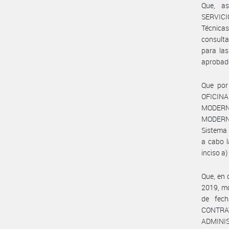
Que, a
SERVICIO
Técnicas
consulta
para las
aprobado
Que por
OFICINA
MODERN
MODERNI
Sistema 
a cabo l
inciso a)
Que, en 
2019, mo
de fec
CONTRA
ADMINI