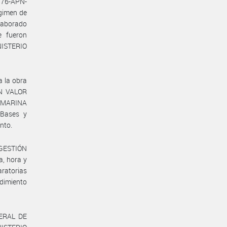
76-APN-
égimen de
elaborado
e fueron
INISTERIO
a la obra
N VALOR
 MARINA
Bases y
nto.
E GESTIÓN
, hora y
aratorias
edimiento
NERAL DE