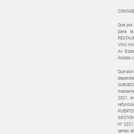
CONSID
Que por 
para l
RESTAUR
VÍAS NA
Av. Espa
Alzado c
Que dic
depend
SUBSEC
mediant
2021, e
refuncio
PUERTOS
GESTIÓN
N° 2221 
serias d