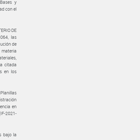
Bases y
ad con el
STERIO DE
064, las
cución de
n materia
ateriales,
la citada
s en los
Planillas
istración
dencia en
(IF-2021-
 bajo la