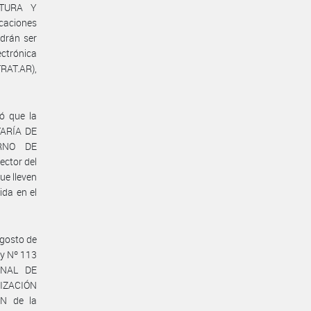
CTURA Y
icaciones
odrán ser
ectrónica
TRAT.AR),
ó que la
TARÍA DE
ERNO DE
ctor del
ue lleven
ida en el
agosto de
 y Nº 113
ONAL DE
IZACIÓN
N de la