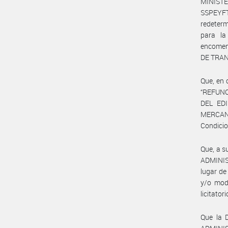
MINIST
SSPEYFT#
redeterm
para la
encomend
DE TRAN
Que, en 
“REFUN
DEL ED
MERCAN
Condicio
Que, a s
ADMINIS
lugar de
y/o modi
licitatori
Que la 