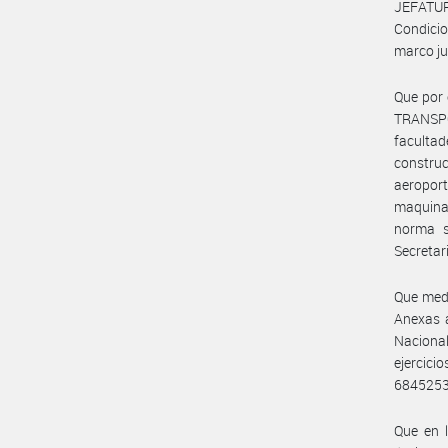
JEFATU
Condicio
marco ju
Que por 
TRANSPO
facultad
construc
aeroportu
maquinar
norma s
Secretar
Que medi
Anexas a
Nacional
ejercici
68452537
Que en 