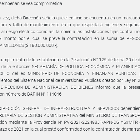
desempeñan se vea comprometida.
u vez, dicha Dirección señaló que el edificio se encuentra en un marcad
ioro y falto de mantenimiento en lo que respecta a higiene y segurid
 al riesgo eléctrico como así también a las instalaciones fijas contra inc
el monto por el cual se prevé la contratación en la suma de PESO
 MILLONES ($ 180.000.000.-).
cumplimiento de lo establecido en la Resolución N° 125 de fecha 20 de 
 de la entonces SECRETARÍA DE POLÍTICA ECONÓMICA Y PLANIFICA
OLLO del ex MINISTERIO DE ECONOMÍA Y FINANZAS PÚBLICAS, p
ientos del Sistema Nacional de Inversiones Públicas creado por Ley N° 2
a DIRECCIÓN DE ADMINISTRACIÓN DE BIENES informó que la prese
con número de BAPIN N° 114046.
DIRECCIÓN GENERAL DE INFRAESTRUCTURA Y SERVICIOS dependien
ETARÍA DE GESTIÓN ADMINISTRATIVA del MINISTERIO DE TRANSPO
nción mediante la Providencia N° PV-2021-22249831-APN-DGIYS#MTR 
rzo de 2021 en la cual prestó conformidad con la contratación de marra