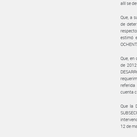
allí se 
Que, a s
de deter
respecto
estimó 
OCHENTA
Que, en 
de 2012
DESARR
requerim
referid
cuenta 
Que la 
SUBSECR
interve
12 de ma