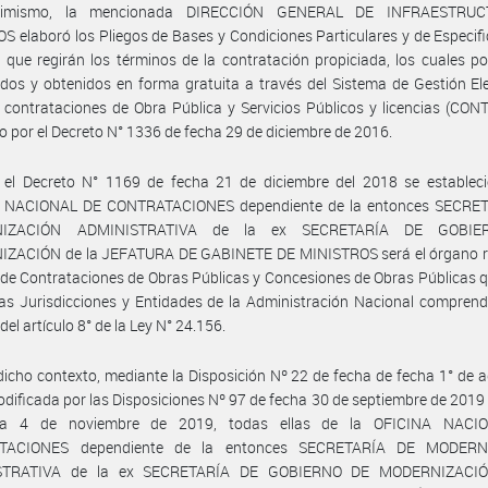
simismo, la mencionada DIRECCIÓN GENERAL DE INFRAESTRU
S elaboró los Pliegos de Bases y Condiciones Particulares y de Especif
 que regirán los términos de la contratación propiciada, los cuales p
dos y obtenidos en forma gratuita a través del Sistema de Gestión El
 contrataciones de Obra Pública y Servicios Públicos y licencias (CON
 por el Decreto N° 1336 de fecha 29 de diciembre de 2016.
 el Decreto N° 1169 de fecha 21 de diciembre del 2018 se estableci
 NACIONAL DE CONTRATACIONES dependiente de la entonces SECRE
IZACIÓN ADMINISTRATIVA de la ex SECRETARÍA DE GOBI
ZACIÓN de la JEFATURA DE GABINETE DE MINISTROS será el órgano re
de Contrataciones de Obras Públicas y Concesiones de Obras Públicas q
as Jurisdicciones y Entidades de la Administración Nacional comprend
 del artículo 8° de la Ley N° 24.156.
dicho contexto, mediante la Disposición Nº 22 de fecha de fecha 1° de 
dificada por las Disposiciones Nº 97 de fecha 30 de septiembre de 2019
ha 4 de noviembre de 2019, todas ellas de la OFICINA NACI
TACIONES dependiente de la entonces SECRETARÍA DE MODERN
STRATIVA de la ex SECRETARÍA DE GOBIERNO DE MODERNIZACIÓ