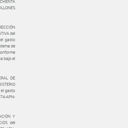
S OCHENTA
MILLONES
IRECCIÓN
TIVA del
el gasto
istema de
conforme
a bajo el
ERAL DE
NISTERIO
 el gasto
074-APN-
NACIÓN Y
IOS del