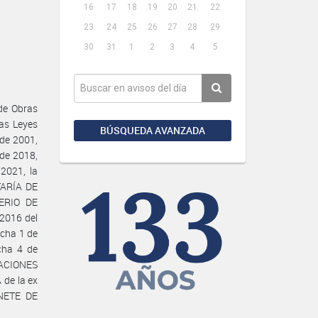
16
17
18
19
20
21
22
23
24
25
26
27
28
29
30
31
1
2
3
4
5
de Obras
las Leyes
BÚSQUEDA AVANZADA
 de 2001,
de 2018,
2021, la
TARÍA DE
ERIO DE
2016 del
echa 1 de
cha 4 de
ACIONES
de la ex
NETE DE