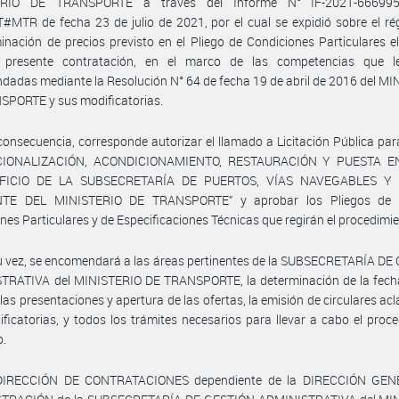
ERIO DE TRANSPORTE a través del Informe N° IF-2021-666995
MTR de fecha 23 de julio de 2021, por el cual se expidió sobre el r
inación de precios previsto en el Pliego de Condiciones Particulares 
 presente contratación, en el marco de las competencias que l
adas mediante la Resolución N° 64 de fecha 19 de abril de 2016 del M
SPORTE y sus modificatorias.
consecuencia, corresponde autorizar el llamado a Licitación Pública par
CIONALIZACIÓN, ACONDICIONAMIENTO, RESTAURACIÓN Y PUESTA E
IFICIO DE LA SUBSECRETARÍA DE PUERTOS, VÍAS NAVEGABLES Y
TE DEL MINISTERIO DE TRANSPORTE” y aprobar los Pliegos de 
nes Particulares y de Especificaciones Técnicas que regirán el procedimie
u vez, se encomendará a las áreas pertinentes de la SUBSECRETARÍA D
TRATIVA del MINISTERIO DE TRANSPORTE, la determinación de la fecha
 las presentaciones y apertura de las ofertas, la emisión de circulares acl
ficatorias, y todos los trámites necesarios para llevar a cabo el proc
o.
DIRECCIÓN DE CONTRATACIONES dependiente de la DIRECCIÓN GE