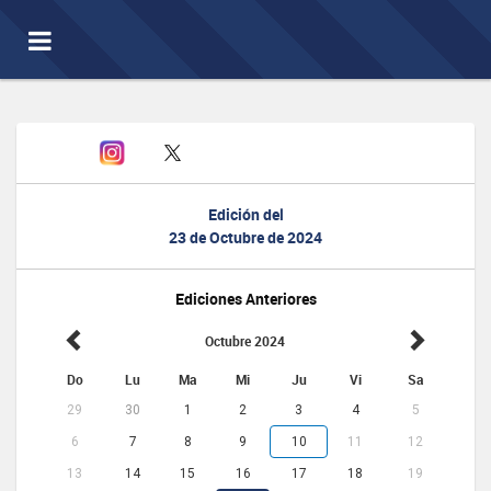
Toggle
navigation
Edición del
23 de Octubre de 2024
Ediciones Anteriores
Octubre 2024
Do
Lu
Ma
Mi
Ju
Vi
Sa
29
30
1
2
3
4
5
6
7
8
9
10
11
12
13
14
15
16
17
18
19