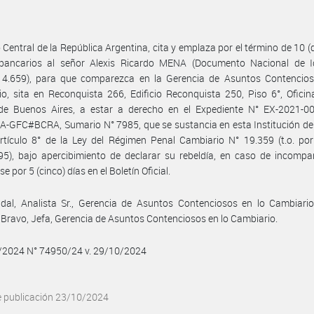
 Central de la República Argentina, cita y emplaza por el término de 10 (d
 bancarios al señor Alexis Ricardo MENA (Documento Nacional de I
14.659), para que comparezca en la Gerencia de Asuntos Contencios
o, sita en Reconquista 266, Edificio Reconquista 250, Piso 6°, Oficin
de Buenos Aires, a estar a derecho en el Expediente N° EX-2021-0
-GFC#BCRA, Sumario N° 7985, que se sustancia en esta Institución de
rtículo 8° de la Ley del Régimen Penal Cambiario N° 19.359 (t.o. po
5), bajo apercibimiento de declarar su rebeldía, en caso de incompa
e por 5 (cinco) días en el Boletín Oficial.
dal, Analista Sr., Gerencia de Asuntos Contenciosos en lo Cambiario
 Bravo, Jefa, Gerencia de Asuntos Contenciosos en lo Cambiario.
0/2024 N° 74950/24 v. 29/10/2024
e publicación 23/10/2024