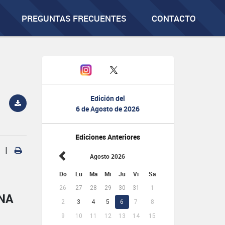
PREGUNTAS FRECUENTES
CONTACTO
Edición del
6 de Agosto de 2026
Ediciones Anteriores
|
Agosto 2026
Do
Lu
Ma
Mi
Ju
Vi
Sa
26
27
28
29
30
31
1
NA
2
3
4
5
6
7
8
9
10
11
12
13
14
15