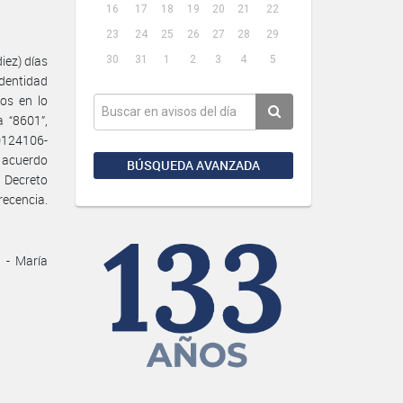
16
17
18
19
20
21
22
23
24
25
26
27
28
29
iez) días
30
31
1
2
3
4
5
dentidad
os en lo
a “8601”,
0124106-
 acuerdo
BÚSQUEDA AVANZADA
r Decreto
recencia.
 - María