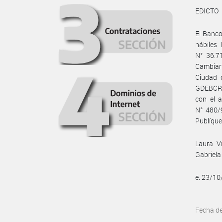
EDICTO
El Banco
hábiles
N° 36.7
Cambiari
Ciudad 
GDEBCRA
con el a
N° 480/9
Publíques
Laura Vi
Gabriela
e. 23/1
Fecha d