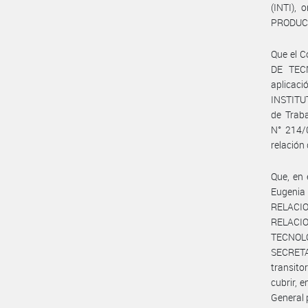
(INTI),
PRODUC
Que el C
DE TECN
aplicaci
INSTITU
de Trab
N° 214/0
relación 
Que, en 
Eugenia
RELACI
RELACI
TECNOLOG
SECRETA
transito
cubrir, 
General 