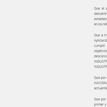
Que el 
descent
establec
en los té
Que a tr
Aplicaci
cumplir
objetiv
desconc
INDUSTR
INDUSTR
Que por 
NACION
actuant
Que por 
primer 