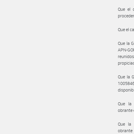
Que el 
proceder
Que el c
Que la 
APN-GOR
reunido
propicia
Que la 
10058460
disponib
Que la 
obrante 
Que la 
obrante 