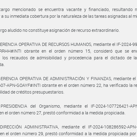
cargo mencionado se encuentra vacante y financiado, resultando n
 a su inmediata cobertura por la naturaleza de las tareas asignadas al 
argo aludido no constituye asignación de recurso extraordinario.
GERENCIA OPERATIVA DE RECURSOS HUMANOS, mediante el IF-2024-9
RHH#INTI obrante en el orden número 15, consideró que se en
s los recaudos de admisibilidad y procedencia para el dictado de l
da.
GERENCIA OPERATIVA DE ADMINISTRACIÓN Y FINANZAS, mediante el 
7-APN-GOAYF#INTI obrante en el orden número 22, ha verificado la re
ilidad de créditos presupuestarios.
PRESIDENCIA del Organismo, mediante el IF-2024-107726421-AP
en el orden número 27, prestó conformidad a la medida propiciada.
DIRECCIÓN ADMINISTRATIVA, mediante el IF-2024-108286592-APN
en el orden número 29, prestó conformidad a la medida propiciada por