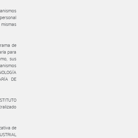
ganismos
personal
s mismas
grama de
aría para
smo, sus
ganismos
CNOLOGÍA
TARÍA DE
INSTITUTO
alizado
zativa de
DUSTRIAL