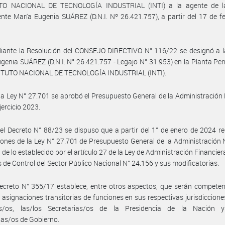
TO NACIONAL DE TECNOLOGÍA INDUSTRIAL (INTI) a la agente de l
te María Eugenia SUÁREZ (D.N.I. Nº 26.421.757), a partir del 17 de f
iante la Resolución del CONSEJO DIRECTIVO N° 116/22 se designó a l
genia SUÁREZ (D.N.I. N° 26.421.757 - Legajo N° 31.953) en la Planta P
TITUTO NACIONAL DE TECNOLOGÍA INDUSTRIAL (INTI).
la Ley N° 27.701 se aprobó el Presupuesto General de la Administración
jercicio 2023.
el Decreto N° 88/23 se dispuso que a partir del 1° de enero de 2024 re
iones de la Ley N° 27.701 de Presupuesto General de la Administración 
 de lo establecido por el artículo 27 de la Ley de Administración Financier
 de Control del Sector Público Nacional N° 24.156 y sus modificatorias.
ecreto N° 355/17 establece, entre otros aspectos, que serán compete
 asignaciones transitorias de funciones en sus respectivas jurisdicciones
as/os, las/los Secretarias/os de la Presidencia de la Nación y
ias/os de Gobierno.