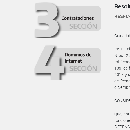
Resol
RESFC-
Ciudad 
VISTO e
Nros. 2
ratifica
109, de 
2017 y s
de fecha
diciembr
CONSID
Que, por
funcio
GERENC