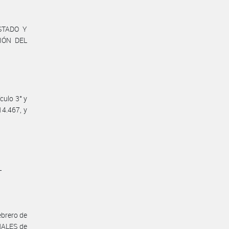
STADO Y
IÓN DEL
culo 3° y
14.467, y
L
ebrero de
NALES de