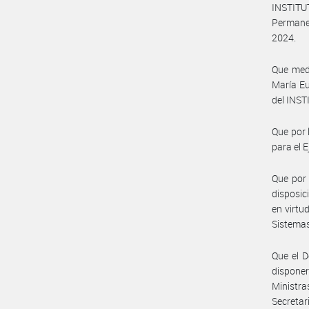
INSTITU
Permanen
2024.
Que med
María Eu
del INS
Que por 
para el E
Que por 
disposic
en virtud
Sistemas
Que el D
disponer
Ministr
Secretar