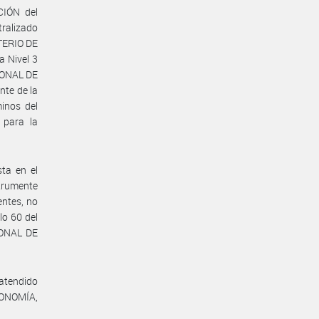
IÓN del
ralizado
TERIO DE
a Nivel 3
CIONAL DE
nte de la
inos del
 para la
sta en el
strumente
entes, no
lo 60 del
IONAL DE
 atendido
ECONOMÍA,