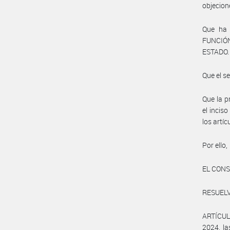
objecion
Que ha
FUNCIÓ
ESTADO.
Que el s
Que la p
el incis
los artíc
Por ello,
EL CONS
RESUELV
ARTÍCULO
2024, l