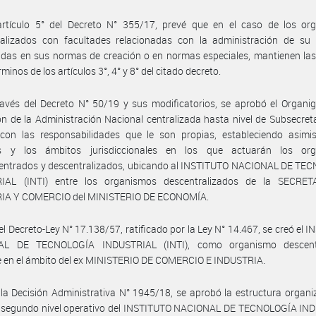
artículo 5° del Decreto N° 355/17, prevé que en el caso de los or
ralizados con facultades relacionadas con la administración de su 
idas en sus normas de creación o en normas especiales, mantienen la
rminos de los artículos 3°, 4° y 8° del citado decreto.
avés del Decreto N° 50/19 y sus modificatorios, se aprobó el Organi
ón de la Administración Nacional centralizada hasta nivel de Subsecret
 con las responsabilidades que le son propias, estableciendo asimi
os y los ámbitos jurisdiccionales en los que actuarán los or
entrados y descentralizados, ubicando al INSTITUTO NACIONAL DE TE
IAL (INTI) entre los organismos descentralizados de la SECRE
IA Y COMERCIO del MINISTERIO DE ECONOMÍA.
el Decreto-Ley N° 17.138/57, ratificado por la Ley N° 14.467, se creó el 
AL DE TECNOLOGÍA INDUSTRIAL (INTI), como organismo descentr
e en el ámbito del ex MINISTERIO DE COMERCIO E INDUSTRIA.
la Decisión Administrativa N° 1945/18, se aprobó la estructura organi
y segundo nivel operativo del INSTITUTO NACIONAL DE TECNOLOGÍA IN