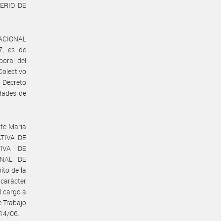
TERIO DE
 NACIONAL
7, es de
boral del
olectivo
 Decreto
idades de
nte María
ATIVA DE
TIVA DE
ONAL DE
to de la
carácter
l cargo a
e Trabajo
214/06.