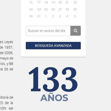
16
17
18
19
20
21
22
23
24
25
26
27
28
29
30
31
1
2
3
4
5
as Leyes
BÚSQUEDA AVANZADA
de 1957,
 de 2006,
e mayo de
ios, y 88
cha 26 de
itoria de
S de la
IÓN del