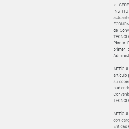
la GER
INSTITU
actuant
ECONOMÍA
del Conv
TECNOLOG
Planta 
primer 
Administ
ARTÍCULO
artículo
su cober
pudiendo
Conveni
TECNOLO
ARTÍCULO
con carg
Entidad