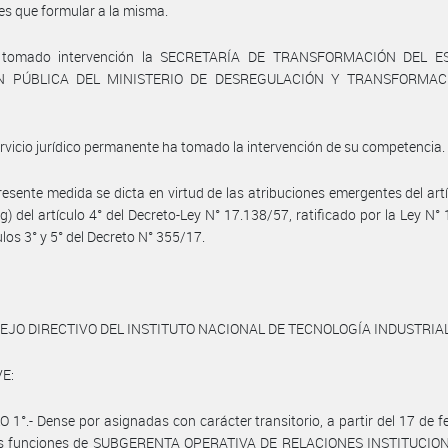
es que formular a la misma.
 tomado intervención la SECRETARÍA DE TRANSFORMACIÓN DEL E
N PÚBLICA DEL MINISTERIO DE DESREGULACIÓN Y TRANSFORMAC
ervicio jurídico permanente ha tomado la intervención de su competencia.
resente medida se dicta en virtud de las atribuciones emergentes del artí
o g) del artículo 4° del Decreto-Ley N° 17.138/57, ratificado por la Ley N° 
ulos 3° y 5° del Decreto N° 355/17.
EJO DIRECTIVO DEL INSTITUTO NACIONAL DE TECNOLOGÍA INDUSTRIA
E:
 1°.- Dense por asignadas con carácter transitorio, a partir del 17 de f
as funciones de SUBGERENTA OPERATIVA DE RELACIONES INSTITUCIO