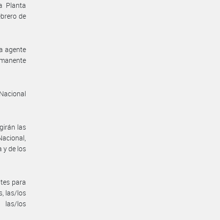
a Planta
ebrero de
a agente
ermanente
 Nacional
girán las
Nacional,
a y de los
ntes para
, las/los
 las/los