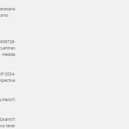
ecesario
mismo.
9658728-
cuentran
a medida
IF-2024-
spectiva
N-P#INTI
-DA#INTI
 no tener