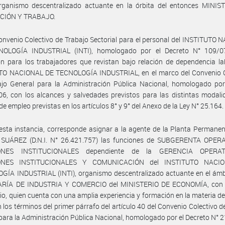
 organismo descentralizado actuante en la órbita del entonces MINIS
CIÓN Y TRABAJO.
onvenio Colectivo de Trabajo Sectorial para el personal del INSTITUTO
OLOGÍA INDUSTRIAL (INTI), homologado por el Decreto N° 109/0
ón para los trabajadores que revistan bajo relación de dependencia la
TO NACIONAL DE TECNOLOGÍA INDUSTRIAL, en el marco del Convenio C
ajo General para la Administración Pública Nacional, homologado por
6, con los alcances y salvedades previstos para las distintas modal
de empleo previstas en los artículos 8° y 9° del Anexo de la Ley N° 25.164.
esta instancia, corresponde asignar a la agente de la Planta Permane
 SUÁREZ (D.N.I. N° 26.421.757) las funciones de SUBGERENTA OPER
ONES INSTITUCIONALES dependiente de la GERENCIA OPERA
ONES INSTITUCIONALES Y COMUNICACIÓN del INSTITUTO NACI
ÍA INDUSTRIAL (INTI), organismo descentralizado actuante en el ámbi
RÍA DE INDUSTRIA Y COMERCIO del MINISTERIO DE ECONOMÍA, con 
rio, quien cuenta con una amplia experiencia y formación en la materia de
en los términos del primer párrafo del artículo 40 del Convenio Colectivo d
para la Administración Pública Nacional, homologado por el Decreto N° 