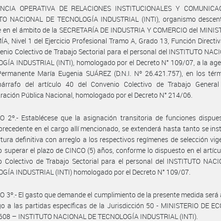
ENCIA OPERATIVA DE RELACIONES INSTITUCIONALES Y COMUNICAC
TO NACIONAL DE TECNOLOGÍA INDUSTRIAL (INTI), organismo descent
e en el ámbito de la SECRETARÍA DE INDUSTRIA Y COMERCIO del MINIS
, Nivel 1 del Ejercicio Profesional Tramo A, Grado 13, Función Directiv
enio Colectivo de Trabajo Sectorial para el personal del INSTITUTO NA
ÍA INDUSTRIAL (INTI), homologado por el Decreto N° 109/07, a la age
Permanente María Eugenia SUÁREZ (D.N.I. Nº 26.421.757), en los térm
párrafo del artículo 40 del Convenio Colectivo de Trabajo General
ración Pública Nacional, homologado por el Decreto N° 214/06.
 2º.- Establécese que la asignación transitoria de funciones dispue
 precedente en el cargo allí mencionado, se extenderá hasta tanto se in
tura definitiva con arreglo a los respectivos regímenes de selección vig
 superar el plazo de CINCO (5) años, conforme lo dispuesto en el artícu
o Colectivo de Trabajo Sectorial para el personal del INSTITUTO NAC
GÍA INDUSTRIAL (INTI) homologado por el Decreto N° 109/07.
 3º.- El gasto que demande el cumplimiento de la presente medida será
o a las partidas específicas de la Jurisdicción 50 - MINISTERIO DE 
 608 – INSTITUTO NACIONAL DE TECNOLOGÍA INDUSTRIAL (INTI).