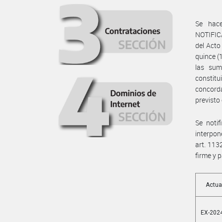
Se hac
NOTIFICA
del Acto
quince (
las sum
constitu
concord
previsto
Se notif
interpon
art. 113
firme y 
Actua
EX-2024