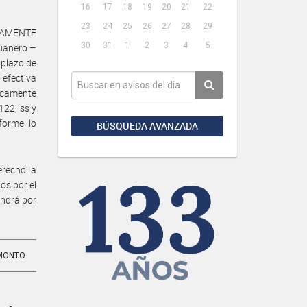
16
17
18
19
20
21
22
23
24
25
26
27
28
29
DAMENTE
30
31
1
2
3
4
5
duanero –
 plazo de
 efectiva
icamente
122, ss y
forme lo
BÚSQUEDA AVANZADA
erecho a
os por el
endrá por
MONTO
-