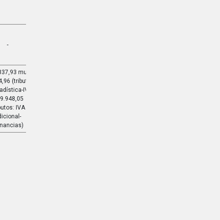
-
337,93 multa
,96 (tributos:
tadística-IVA)
39.948,05
ibutos: IVA
icional-
nancias)