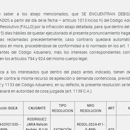
e saber a los abajo mencionados, que SE ENCUENTRAN DEBI
DOS a partir del día de la fecha – artículo 1013 inciso h) del Código A
 Resolutivo (FALLO) por la infracción abajo detallada, para que dentro del
15) días hábiles de quedar ejecutoriado el presente pronunciamiento haga
as reclamadas precedentemente, caso contrario quedará automát
idos en mora, procediéndose de conformidad a lo normado en los art. 1
antes del Código Aduanero, más los intereses correspondientes con
 en los artículos 794 y 924 del mismo cuerpo legal.
ica a los interesados que dentro del plazo antes indicado, tienen d
er contra la misma recurso de apelación o demanda contenciosa, previst
2 y 1133 del Código Aduanero, en su defecto, la presente resolución se t
pasará en autoridad de cosa juzgada (art. 1139 C.A.).
TIPO
NRO
ción SIGEA
CAUSANTE
ART
RESOLUCION
RESOLUCION
RODRIGUEZ
-02921335- -
JARA Nelsón
RESOL-2024-411-
AFIP-
Andrés, R.U.N.
EXTINCIÓN
E-AFIP-
970