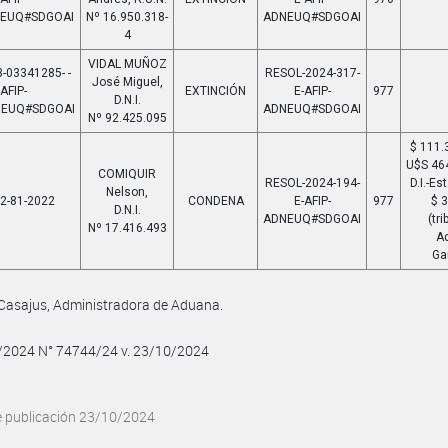
NEUQ#SDGOAI
Nº 16.950.318-
ADNEUQ#SDGOAI
4
VIDAL MUÑOZ
-03341285- -
RESOL-2024-317-
José Miguel,
AFIP-
EXTINCIÓN
E-AFIP-
977
D.N.I.
NEUQ#SDGOAI
ADNEUQ#SDGOAI
Nº 92.425.095
$ 111.
U$S 464
COMIQUIR
RESOL-2024-194-
D.I.-Es
Nelson,
2-81-2022
CONDENA
E-AFIP-
977
$ 
D.N.I.
ADNEUQ#SDGOAI
(tr
Nº 17.416.493
Ad
Ga
Casajus, Administradora de Aduana.
0/2024 N° 74744/24 v. 23/10/2024
e publicación 23/10/2024