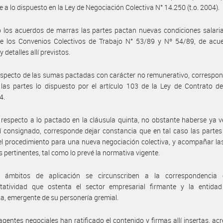
 a lo dispuesto en la Ley de Negociación Colectiva N° 14.250 (t.o. 2004).
 los acuerdos de marras las partes pactan nuevas condiciones salaria
e los Convenios Colectivos de Trabajo N° 53/89 y Nº 54/89, de acue
y detalles allí previstos.
especto de las sumas pactadas con carácter no remunerativo, correspo
las partes lo dispuesto por el artículo 103 de la Ley de Contrato d
4.
respecto a lo pactado en la cláusula quinta, no obstante haberse ya v
lí consignado, corresponde dejar constancia que en tal caso las parte
el procedimiento para una nueva negociación colectiva, y acompañar la
es pertinentes, tal como lo prevé la normativa vigente.
 ámbitos de aplicación se circunscriben a la correspondencia 
ntatividad que ostenta el sector empresarial firmante y la entidad 
ia, emergente de su personería gremial.
agentes negociales han ratificado el contenido y firmas allí insertas, ac