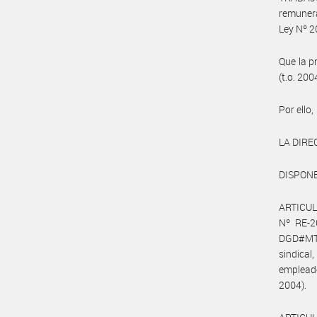
remunera
Ley Nº 2
Que la p
(t.o. 200
Por ello,
LA DIRE
DISPONE
ARTICULO
Nº RE-2
DGD#MT 
sindica
empleado
2004).