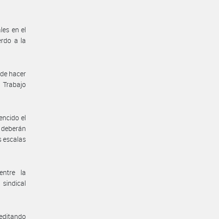
les en el
rdo a la
nde hacer
e Trabajo
encido el
s deberán
s escalas
entre la
sindical
reditando