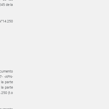
245 de la
 N°14.250
ocumento
7- -APN-
la parte
la parte
.250 (t.o