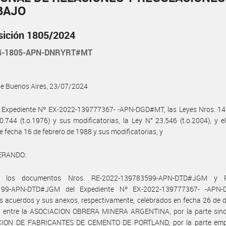
BAJO
sición 1805/2024
24-1805-APN-DNRYRT#MT
de Buenos Aires, 23/07/2024
 Expediente Nº EX-2022-139777367- -APN-DGD#MT, las Leyes Nros. 14.2
0.744 (t.o.1976) y sus modificatorias, la Ley N° 23.546 (t.o.2004), y e
e fecha 16 de febrero de 1988 y sus modificatorias, y
ERANDO:
 los documentos Nros. RE-2022-139783599-APN-DTD#JGM y R
199-APN-DTD#JGM del Expediente Nº EX-2022-139777367- -APN-
s acuerdos y sus anexos, respectivamente, celebrados en fecha 26 de 
, entre la ASOCIACION OBRERA MINERA ARGENTINA, por la parte sindic
ION DE FABRICANTES DE CEMENTO DE PORTLAND, por la parte emp