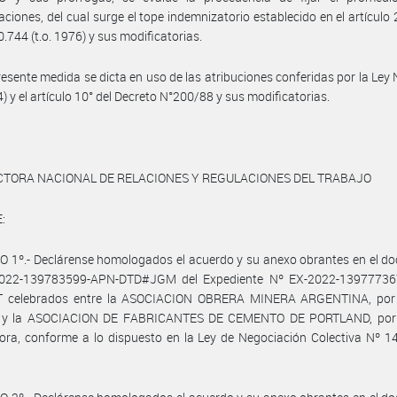
ciones, del cual surge el tope indemnizatorio establecido en el artículo 
0.744 (t.o. 1976) y sus modificatorias.
resente medida se dicta en uso de las atribuciones conferidas por la Ley
4) y el artículo 10° del Decreto N°200/88 y sus modificatorias.
CTORA NACIONAL DE RELACIONES Y REGULACIONES DEL TRABAJO
:
 1º.- Declárense homologados el acuerdo y su anexo obrantes en el d
022-139783599-APN-DTD#JGM del Expediente Nº EX-2022-13977736
celebrados entre la ASOCIACION OBRERA MINERA ARGENTINA, por 
l, y la ASOCIACION DE FABRICANTES DE CEMENTO DE PORTLAND, por 
ra, conforme a lo dispuesto en la Ley de Negociación Colectiva Nº 14