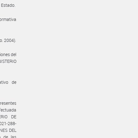
e Estado.
normativa
o. 2004).
iones del
NISTERIO
ativo de
presentes
efectuada
ERIO DE
021-288-
NES DEL
o de las