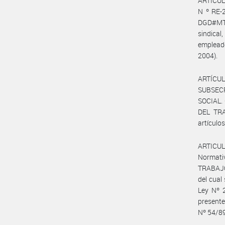
ARTICULO
N º RE-
DGD#MT 
sindica
empleado
2004).
ARTÍCUL
SUBSEC
SOCIAL.
DEL TRA
artículos
ARTICULO
Normati
TRABAJO,
del cual
Ley Nº 2
present
Nº 54/89