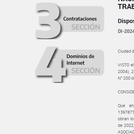
TRA
Dispo
DI-20
Ciudad 
VISTO el
2004), 2
N° 200 d
CONSID
Que en
139787
obran lo
de 2022
ASOCIAC