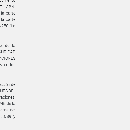
ocumento
7- -APN-
la parte
la parte
.250 (t.o
te de la
GURIDAD
LACIONES
s en los
ección de
ONES DEL
raciones,
245 de la
uarda del
 53/89 y