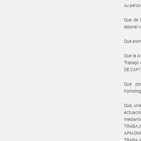
su perso
Que de l
laboral v
Que asim
Que la A
Trabajo
DE CAPIT
Que por
homolog
Que, una
actuacio
median
TRABAJO
APN-DN
TRABAJO