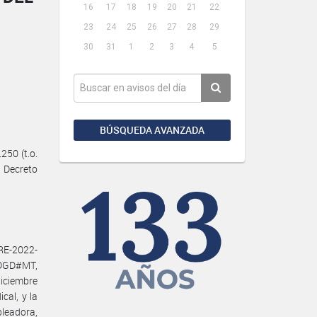
16
17
18
19
20
21
22
23
24
25
26
27
28
29
30
31
1
2
3
4
5
BÚSQUEDA AVANZADA
50 (t.o.
l Decreto
E-2022-
DGD#MT,
diciembre
al, y la
leadora,