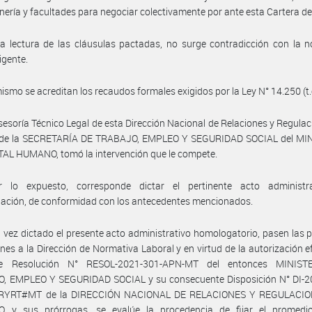
nería y facultades para negociar colectivamente por ante esta Cartera d
a lectura de las cláusulas pactadas, no surge contradicción con la 
igente.
ismo se acreditan los recaudos formales exigidos por la Ley N° 14.250 (t.
sesoría Técnico Legal de esta Dirección Nacional de Relaciones y Regulac
 de la SECRETARÍA DE TRABAJO, EMPLEO Y SEGURIDAD SOCIAL del MI
AL HUMANO, tomó la intervención que le compete.
 lo expuesto, corresponde dictar el pertinente acto administr
ación, de conformidad con los antecedentes mencionados.
 vez dictado el presente acto administrativo homologatorio, pasen las 
nes a la Dirección de Normativa Laboral y en virtud de la autorización 
te Resolución N° RESOL-2021-301-APN-MT del entonces MINIST
, EMPLEO Y SEGURIDAD SOCIAL y su consecuente Disposición N° DI-2
RYRT#MT de la DIRECCIÓN NACIONAL DE RELACIONES Y REGULACIO
 y sus prórrogas, se evalúe la procedencia de fijar el promedi