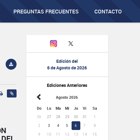
PREGUNTAS FRECUENTES
CONTACTO
Edición del
6 de Agosto de 2026
Ediciones Anteriores
Agosto 2026
Do
Lu
Ma
Mi
Ju
Vi
Sa
26
27
28
29
30
31
1
2
3
4
5
6
7
8
ÓN
9
10
11
12
13
14
15
 DEL