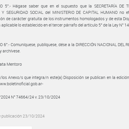
O 5°.- Hágase saber que en el supuesto que la SECRETARÍA DE 
 Y SEGURIDAD SOCIAL del MINISTERIO DE CAPITAL HUMANO no efe
ión de carácter gratuita de los instrumentos homologados y de esta Dis
 aplicable lo establecido en el tercer párrafo del artículo 5° de la Ley N° 14
O 6°.- Comuníquese, publíquese, dése a la DIRECCIÓN NACIONAL DEL 
y archívese.
ata Mentoro
/los Anexo/s que integra/n este(a) Disposición se publican en la edició
w.boletinoficial.gob.ar-
0/2024 N° 74664/24 v. 23/10/2024
e publicación 23/10/2024