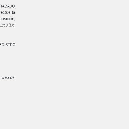
TRABAJO,
ctúe la
posición,
.250 (t.o.
REGISTRO
n web del