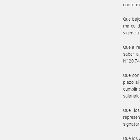
conforme
Que bajo
marco d
vigencia 
Que al r
saber a 
N° 20.74
Que con 
plazo al
cumplir 
salarial
Que los
represe
signatar
Que los 