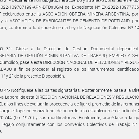
 2º.- Declárense homologados el acuerdo y su anexo obrantes en el d
2022-139787199-APN-DTD#JGM del Expediente Nº EX-2022-13977736
celebrados entre la ASOCIACION OBRERA MINERA ARGENTINA, por 
l, y la ASOCIACION DE FABRICANTES DE CEMENTO DE PORTLAND, por 
ra, conforme a lo dispuesto en la Ley de Negociación Colectiva Nº 14
O 3°.- Gírese a la Dirección de Gestión Documental dependien
RETARÍA DE GESTIÓN ADMINISTRATIVA DE TRABAJO, EMPLEO Y SE
 Cumplido, pase a esta DIRECCIÓN NACIONAL DE RELACIONES Y REGU
BAJO a fin de proceder al registro de los instrumentos identificado
 1° y 2º de la presente Disposición.
 4°.- Notifíquese a las partes signatarias. Posteriormente, pase a la Dir
va Laboral de esta DIRECCIÓN NACIONAL DE RELACIONES Y REGULACI
 a los fines de evaluar la procedencia de fijar el promedio de las remune
 surge el tope indemnizatorio, de acuerdo a lo establecido en el artículo 
0.744 (t.o. 1976) y sus modificatorias. Finalmente, procédase a la g
e legajo conjuntamente con los Convenios Colectivos de Trabajo N°
.