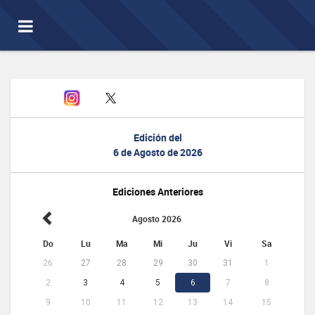
Toggle
navigation
Edición del
6 de Agosto de 2026
Ediciones Anteriores
Agosto 2026
Do
Lu
Ma
Mi
Ju
Vi
Sa
26
27
28
29
30
31
1
2
3
4
5
6
7
8
9
10
11
12
13
14
15