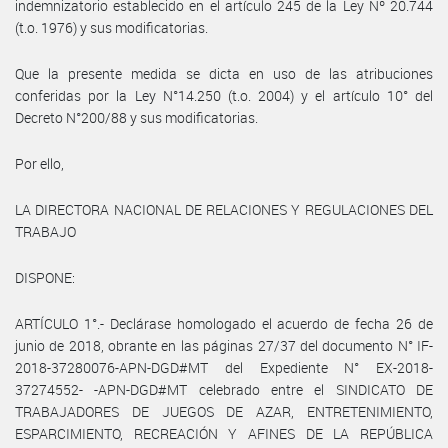
indemnizatorio establecido en el artículo 245 de la Ley Nº 20.744
(t.o. 1976) y sus modificatorias.
Que la presente medida se dicta en uso de las atribuciones
conferidas por la Ley N°14.250 (t.o. 2004) y el artículo 10° del
Decreto N°200/88 y sus modificatorias.
Por ello,
LA DIRECTORA NACIONAL DE RELACIONES Y REGULACIONES DEL
TRABAJO
DISPONE:
ARTÍCULO 1°.- Declárase homologado el acuerdo de fecha 26 de
junio de 2018, obrante en las páginas 27/37 del documento N° IF-
2018-37280076-APN-DGD#MT del Expediente N° EX-2018-
37274552- -APN-DGD#MT celebrado entre el SINDICATO DE
TRABAJADORES DE JUEGOS DE AZAR, ENTRETENIMIENTO,
ESPARCIMIENTO, RECREACIÓN Y AFINES DE LA REPÚBLICA