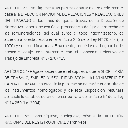
ARTÍCULO 4º.- Notifíquese a las partes signatarias. Posteriormente,
pase a la DIRECCIÓN NACIONAL DE RELACIONES Y REGULACIONES
DEL TRABAJO, a los fines de que a través de la Dirección de
Normativa Laboral se evalúe la procedencia de fijar el promedio de
las remuneraciones, del cual surge el tope indemnizatorio, de
acuerdo a lo establecido en el artículo 245 de la Ley Nº 20.744 (t.o.
1976) y sus modificatorias. Finalmente, procédase a la guarda del
presente legajo conjuntamente con el Convenio Colectivo de
Trabajo de Empresa N° 842/07 “E”.
ARTÍCULO 5°.- Hágase saber que en el supuesto que la SECRETARÍA
DE TRABAJO, EMPLEO Y SEGURIDAD SOCIAL del MINISTERIO DE
CAPITAL HUMANO no efectúe la publicación de carácter gratuita de
los instrumentos homologados y de esta Disposición, resultará
aplicable lo establecido en el tercer párrafo del artículo 5° de la Ley
N° 14.250 (t.o. 2004).
ARTÍCULO 6º.- Comuníquese, publíquese, dése a la DIRECCIÓN
NACIONAL DEL REGISTRO OFICIAL y archívese.