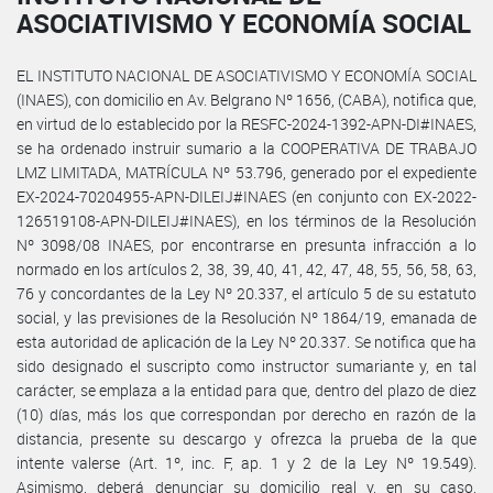
ASOCIATIVISMO Y ECONOMÍA SOCIAL
EL INSTITUTO NACIONAL DE ASOCIATIVISMO Y ECONOMÍA SOCIAL
(INAES), con domicilio en Av. Belgrano Nº 1656, (CABA), notifica que,
en virtud de lo establecido por la RESFC-2024-1392-APN-DI#INAES,
se ha ordenado instruir sumario a la COOPERATIVA DE TRABAJO
LMZ LIMITADA, MATRÍCULA Nº 53.796, generado por el expediente
EX-2024-70204955-APN-DILEIJ#INAES (en conjunto con EX-2022-
126519108-APN-DILEIJ#INAES), en los términos de la Resolución
Nº 3098/08 INAES, por encontrarse en presunta infracción a lo
normado en los artículos 2, 38, 39, 40, 41, 42, 47, 48, 55, 56, 58, 63,
76 y concordantes de la Ley Nº 20.337, el artículo 5 de su estatuto
social, y las previsiones de la Resolución Nº 1864/19, emanada de
esta autoridad de aplicación de la Ley Nº 20.337. Se notifica que ha
sido designado el suscripto como instructor sumariante y, en tal
carácter, se emplaza a la entidad para que, dentro del plazo de diez
(10) días, más los que correspondan por derecho en razón de la
distancia, presente su descargo y ofrezca la prueba de la que
intente valerse (Art. 1º, inc. F, ap. 1 y 2 de la Ley Nº 19.549).
Asimismo, deberá denunciar su domicilio real y, en su caso,