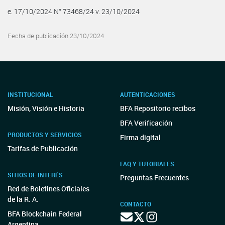
e. 17/10/2024 N° 73468/24 v. 23/10/2024
Fecha de publicación 23/10/2024
INSTITUCIONAL
AUTENTICACIONES
Misión, Visión e Historia
BFA Repositorio recibos
BFA Verificación
PRODUCTOS Y SERVICIOS
Firma digital
Tarifas de Publicación
FAQ Y TUTORIALES
SITIOS DE INTERÉS
Preguntas Frecuentes
Red de Boletines Oficiales
de la R. A.
CONTACTO
BFA Blockchain Federal
Argentina