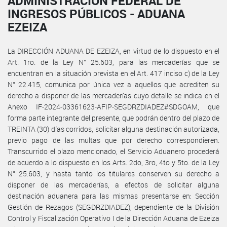
ADMINISTRACIÓN FEDERAL DE
INGRESOS PÚBLICOS - ADUANA
EZEIZA
La DIRECCIÓN ADUANA DE EZEIZA, en virtud de lo dispuesto en el
Art. 1ro. de la Ley N° 25.603, para las mercaderías que se
encuentran en la situación prevista en el Art. 417 inciso c) de la Ley
N° 22.415, comunica por única vez a aquellos que acrediten su
derecho a disponer de las mercaderías cuyo detalle se indica en el
Anexo IF-2024-03361623-AFIP-SEGDRZDIADEZ#SDGOAM, que
forma parte integrante del presente, que podrán dentro del plazo de
TREINTA (30) días corridos, solicitar alguna destinación autorizada,
previo pago de las multas que por derecho correspondieren.
Transcurrido el plazo mencionado, el Servicio Aduanero procederá
de acuerdo a lo dispuesto en los Arts. 2do, 3ro, 4to y 5to. de la Ley
N° 25.603, y hasta tanto los titulares conserven su derecho a
disponer de las mercaderías, a efectos de solicitar alguna
destinación aduanera para las mismas presentarse en: Sección
Gestión de Rezagos (SEGDRZDIADEZ), dependiente de la División
Control y Fiscalización Operativo I de la Dirección Aduana de Ezeiza