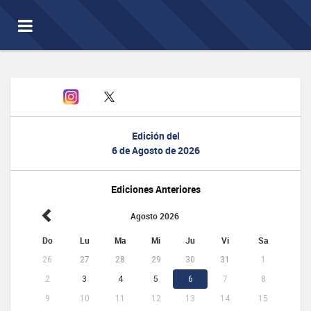
Toggle
navigation
Edición del
6 de Agosto de 2026
Ediciones Anteriores
Agosto 2026
Do
Lu
Ma
Mi
Ju
Vi
Sa
26
27
28
29
30
31
1
2
3
4
5
6
7
8
9
10
11
12
13
14
15