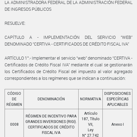
LA ADMINISTRADORA FEDERAL DE LA ADMINISTRACIÓN FEDERAL
DE INGRESOS PÚBLICOS
RESUELVE:
CAPÍTULO A - IMPLEMENTACIÓN DEL SERVICIO “WEB”
DENOMINADO “CERTIVA - CERTIFICADOS DE CRÉDITO FISCAL IVA”
ARTÍCULO 1°.- Implementar el servicio “web” denominado “CERTIVA -
Certificados de Crédito Fiscal IVA” mediante el cual se gestionarán
los Certificados de Crédito Fiscal del impuesto al valor agregado
correspondientes a los regímenes que se indican a continuación:
CÓDIGO
DISPOSICIONES
DE
DENOMINACIÓN
NORMATIVA
ESPECÍFICAS
RÉGIMEN
APLICABLES
Artículo
RÉGIMEN DE INCENTIVO PARA
187, Título
GRANDES INVERSIONES (RIGI).
0008
VII,
Anexo I
CERTIFICADOS DE CRÉDITO
Ley
FISCAL IVA
N° 27.742