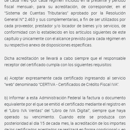
de cada mes -por cada régimen incluido en la presente y período
fiscal mensual-, para su acreditación, de corresponder, en el
“Sistema de Cuentas Tributarias” aprobado por la Resolución
General N° 2.463 y sus complementarias, a fin de ser utilizados por
cada proveedor, prestador y/o locador de bienes y/o servicios, de
conformidad con lo establecido en los artículos siguientes de este
capítulo y únicamente con el alcance previsto para cada régimen en
su respectivo anexo de disposiciones específicas.
Dicha acreditación se llevará a cabo siempre que el responsable
receptor del certificado cumpla con los siguientes requisitos:
a) Aceptar expresamente cada certificado ingresando al servicio
“web” denominado “CERTIVA - Certificados de Crédito Fiscal IVA”.
b) Informar a esta Administración Federal la factura o documento
equivalente por el que se emitió el certificado mediante el registro en
el “Libro IVA Ventas” del “Libro de IVA Digital”, siempre que haya
operado su vencimiento. Cuando este se produzca con
posterioridad al día 15 de cada mes, la acreditación de los importes
de los certificados aceptados se realizará en forma condicional y, en